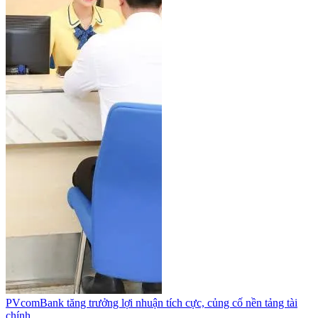
PVcomBank tăng trưởng lợi nhuận tích cực, củng cố nền tảng tài
chính