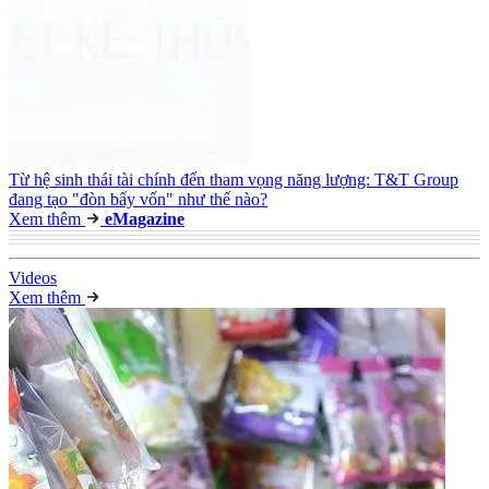
Từ hệ sinh thái tài chính đến tham vọng năng lượng: T&T Group
đang tạo "đòn bẩy vốn" như thế nào?
Xem thêm
e
Magazine
Video
s
Xem thêm