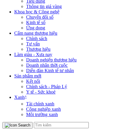
Tiêu dùng
Thông tin giá vàng
Khoa học & Công nghệ
Chuyển đổi số
Kinh tế số
Ứng dụng
Cẩm nang thương hiệu
Chính sách
Tư vấn
Thương hiệu
Làm giàu - Xưa nay
Doanh nghiệp thương hiệu
Doanh nhân thời cuộc
Diễn đàn Kinh tế tư nhân
Sản phẩm mới
Kết nối
Chính sách - Pháp Lý
Y tế - Sức khoẻ
+
Xanh
Tài chính xanh
Công nghiệp xanh
Môi trường xanh