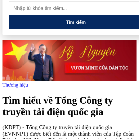
nghệ và đổi mới sáng tạo tầm nhìn dài hạn
5 chính sách lớn mở
đường cho thị trường hàng hóa phái sinh
Tuổi trẻ Điện Biên
thắp sáng ngọn lửa 'Tôi yêu Tổ quốc tôi'
Tìm kiếm
Thương hiệu
Tìm hiểu về Tổng Công ty
truyền tải điện quốc gia
(KDPT)
- Tổng Công ty truyền tải điện quốc gia
(EVNNPT) được biết đến là một thành viên của Tập đoàn