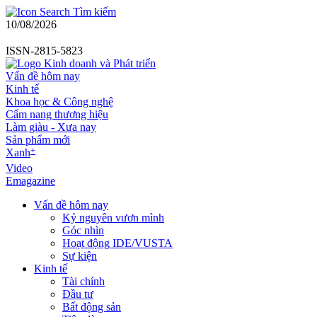
Tìm kiếm
10/08/2026
ISSN-2815-5823
Vấn đề hôm nay
Kinh tế
Khoa học & Công nghệ
Cẩm nang thương hiệu
Làm giàu - Xưa nay
Sản phẩm mới
+
Xanh
Video
Emagazine
Vấn đề hôm nay
Kỷ nguyên vươn mình
Góc nhìn
Hoạt động IDE/VUSTA
Sự kiện
Kinh tế
Tài chính
Đầu tư
Bất động sản