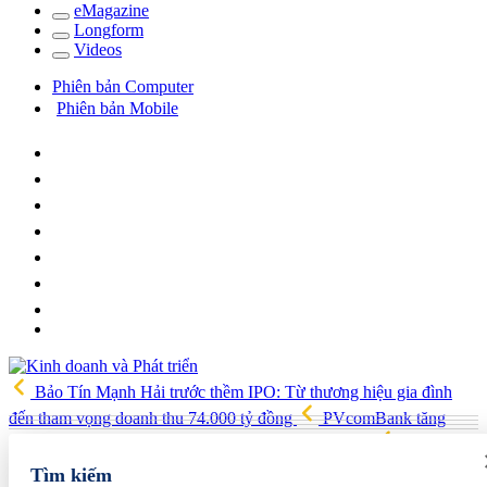
e
Magazine
Long
f
orm
Video
s
Phiên bản Computer
Phiên bản Mobile
Bảo Tín Mạnh Hải trước thềm IPO: Từ thương hiệu gia đình
đến tham vọng doanh thu 74.000 tỷ đồng
PVcomBank tăng
trưởng lợi nhuận tích cực, củng cố nền tảng tài chính
Việt Nam,
Australia xây dựng, triển khai chiến lược kết nối khoa học công
Tìm kiếm