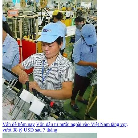
Vấn đề hôm nay
Vốn đầu tư nước ngoài vào Việt Nam tăng vọt,
vượt 38 tỷ USD sau 7 tháng