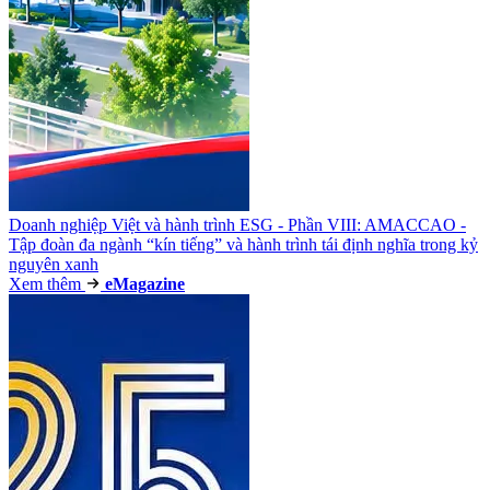
Doanh nghiệp Việt và hành trình ESG - Phần VIII: AMACCAO -
Tập đoàn đa ngành “kín tiếng” và hành trình tái định nghĩa trong kỷ
nguyên xanh
Xem thêm
e
Magazine