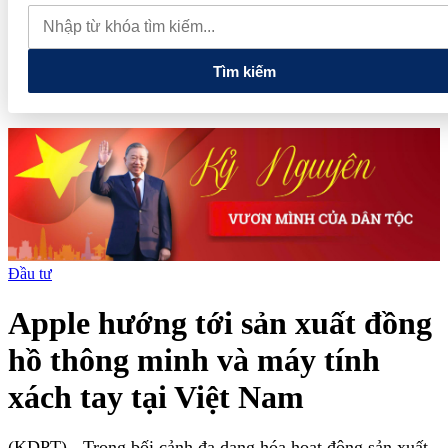
lao dốc mất mốc 100.000 đồng/kg
Chính phủ kiến tạo hệ sinh
thái phát triển, nâng tầm kinh tế tư nhân
Tìm kiếm
Đầu tư
Apple hướng tới sản xuất đồng
hồ thông minh và máy tính
xách tay tại Việt Nam
(KDPT)
- Trong bối cảnh đa dạng hóa hoạt động sản xuất,