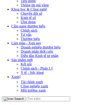
Tiêu dùng
Thông tin giá vàng
Khoa học & Công nghệ
Chuyển đổi số
Kinh tế số
Ứng dụng
Cẩm nang thương hiệu
Chính sách
Tư vấn
Thương hiệu
Làm giàu - Xưa nay
Doanh nghiệp thương hiệu
Doanh nhân thời cuộc
Diễn đàn Kinh tế tư nhân
Sản phẩm mới
Kết nối
Chính sách - Pháp Lý
Y tế - Sức khoẻ
+
Xanh
Tài chính xanh
Công nghiệp xanh
Môi trường xanh