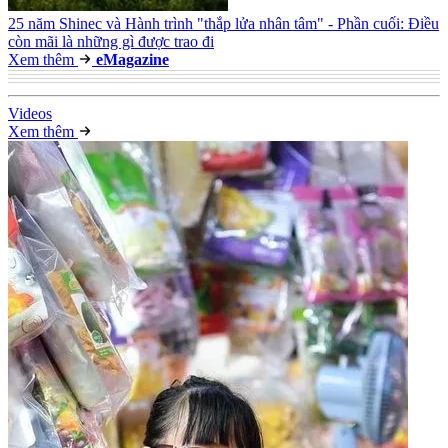
25 năm Shinec và Hành trình "thắp lửa nhân tâm" - Phần cuối: Điều
còn mãi là những gì được trao đi
Xem thêm
e
Magazine
Video
s
Xem thêm