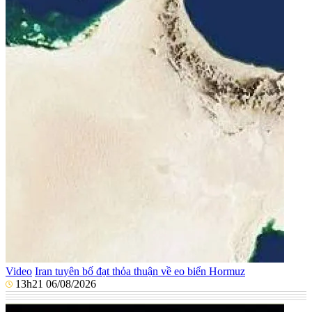
Video
Iran tuyên bố đạt thỏa thuận về eo biển Hormuz
13h21 06/08/2026