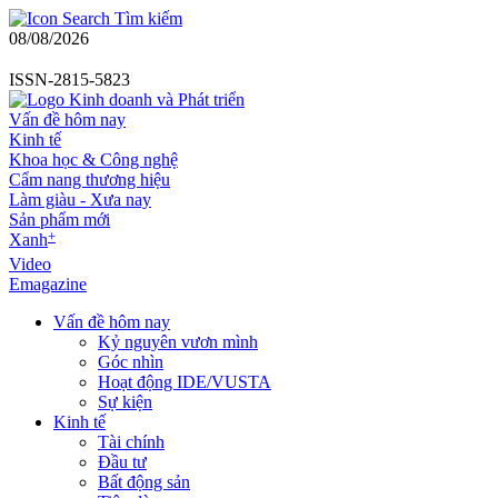
Tìm kiếm
08/08/2026
ISSN-2815-5823
Vấn đề hôm nay
Kinh tế
Khoa học & Công nghệ
Cẩm nang thương hiệu
Làm giàu - Xưa nay
Sản phẩm mới
+
Xanh
Video
Emagazine
Vấn đề hôm nay
Kỷ nguyên vươn mình
Góc nhìn
Hoạt động IDE/VUSTA
Sự kiện
Kinh tế
Tài chính
Đầu tư
Bất động sản