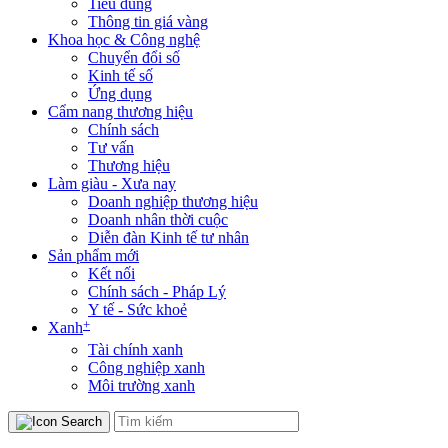
Tiêu dùng
Thông tin giá vàng
Khoa học & Công nghệ
Chuyển đổi số
Kinh tế số
Ứng dụng
Cẩm nang thương hiệu
Chính sách
Tư vấn
Thương hiệu
Làm giàu - Xưa nay
Doanh nghiệp thương hiệu
Doanh nhân thời cuộc
Diễn đàn Kinh tế tư nhân
Sản phẩm mới
Kết nối
Chính sách - Pháp Lý
Y tế - Sức khoẻ
+
Xanh
Tài chính xanh
Công nghiệp xanh
Môi trường xanh