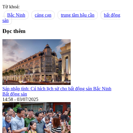
Từ khoá:
Bắc Ninh
cảng cạn
trung tâm hậu cần
bất động
sản
Đọc thêm
Sáp nhập tỉnh: Cú hích lịch sử cho bất động sản Bắc Ninh
Bất động sản
14:58 - 03/07/2025