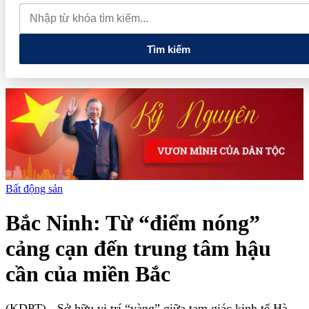
Group đang tạo "đòn bẩy vốn" như thế nào?
Giá xăng dầu hôm
nay (8.8): Giá xăng trong nước tiếp tục hạ nhiệt
Tìm kiếm
Bất động sản
Bắc Ninh: Từ “điểm nóng”
cảng cạn đến trung tâm hậu
cần của miền Bắc
(KDPT)
- Sở hữu vị trí “vàng” giữa tam giác kinh tế Hà