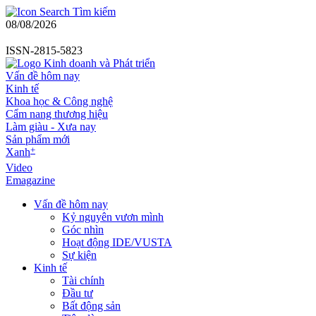
Tìm kiếm
08/08/2026
ISSN-2815-5823
Vấn đề hôm nay
Kinh tế
Khoa học & Công nghệ
Cẩm nang thương hiệu
Làm giàu - Xưa nay
Sản phẩm mới
+
Xanh
Video
Emagazine
Vấn đề hôm nay
Kỷ nguyên vươn mình
Góc nhìn
Hoạt động IDE/VUSTA
Sự kiện
Kinh tế
Tài chính
Đầu tư
Bất động sản