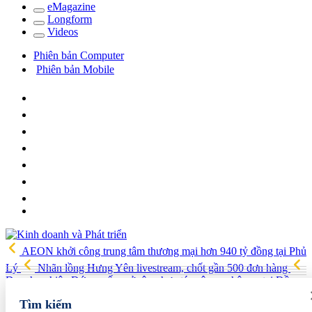
e
Magazine
Long
f
orm
Video
s
Phiên bản Computer
Phiên bản Mobile
AEON khởi công trung tâm thương mại hơn 940 tỷ đồng tại Phủ
Lý
Nhãn lồng Hưng Yên livestream, chốt gần 500 đơn hàng
Doanh nghiệp Đức muốn mở rộng hợp tác công nghệ cao tại Đồng
Nai
Từ hệ sinh thái tài chính đến tham vọng năng lượng: T&T
Tìm kiếm