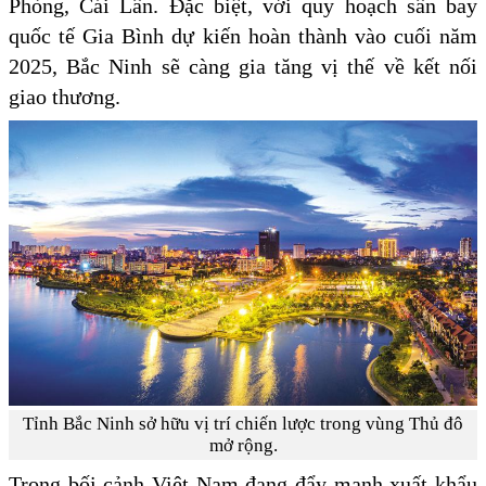
Phòng, Cái Lân. Đặc biệt, với quy hoạch sân bay
quốc tế Gia Bình dự kiến hoàn thành vào cuối năm
2025, Bắc Ninh sẽ càng gia tăng vị thế về kết nối
giao thương.
Tỉnh Bắc Ninh sở hữu vị trí chiến lược trong vùng Thủ đô
mở rộng.
Trong bối cảnh Việt Nam đang đẩy mạnh xuất khẩu