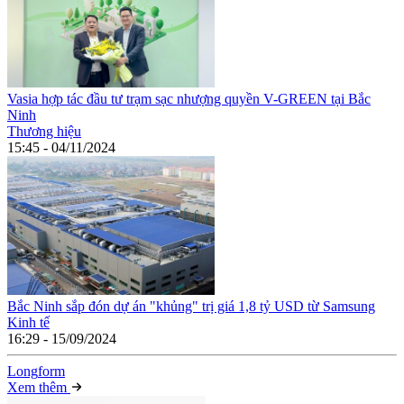
Vasia hợp tác đầu tư trạm sạc nhượng quyền V-GREEN tại Bắc
Ninh
Thương hiệu
15:45 - 04/11/2024
Bắc Ninh sắp đón dự án "khủng" trị giá 1,8 tỷ USD từ Samsung
Kinh tế
16:29 - 15/09/2024
Long
f
orm
Xem thêm