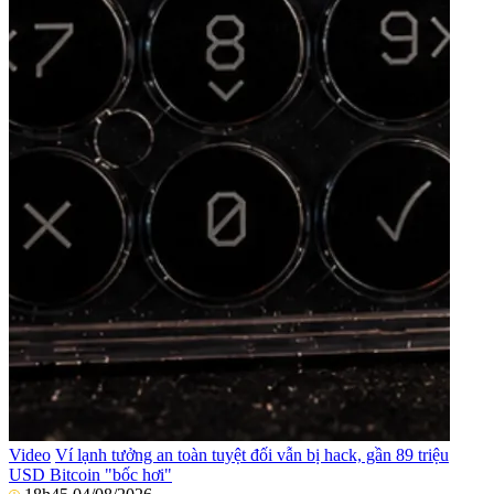
Video
Ví lạnh tưởng an toàn tuyệt đối vẫn bị hack, gần 89 triệu
USD Bitcoin "bốc hơi"