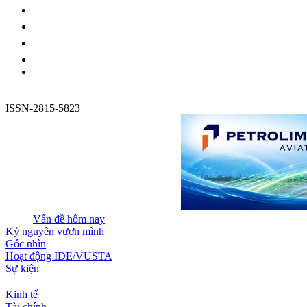
ISSN-2815-5823
Vấn đề hôm nay
Kỷ nguyên vươn mình
Góc nhìn
Hoạt động IDE/VUSTA
Sự kiện
Kinh tế
Tài chính