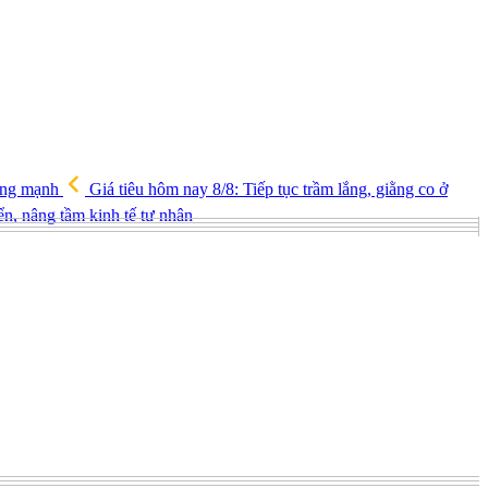
tăng mạnh
Giá tiêu hôm nay 8/8: Tiếp tục trầm lắng, giằng co ở
iển, nâng tầm kinh tế tư nhân