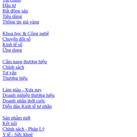
Đầu tư
Bất động sản
Tiêu dùng
Thông tin giá vàng
Khoa học & Công nghệ
Chuyển đổi số
Kinh tế số
Ứng dụng
Cẩm nang thương hiệu
Chính sách
Tư vấn
Thương hiệu
Làm giàu - Xưa nay
Doanh nghiệp thương hiệu
Doanh nhân thời cuộc
Diễn đàn Kinh tế tư nhân
Sản phẩm mới
Kết nối
Chính sách - Pháp Lý
Y tế - Sức khoẻ