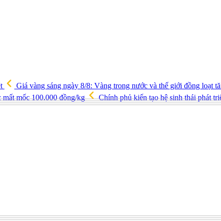
ệt
Giá vàng sáng ngày 8/8: Vàng trong nước và thế giới đồng loạt 
ốc mất mốc 100.000 đồng/kg
Chính phủ kiến tạo hệ sinh thái phát tr