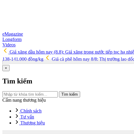
eMagazine
Longform
Videos
Giá xăng dầu hôm nay (8.8): Giá xăng trong nước tiếp tục hạ nhi
138-141.000 đồng/kg
Giá cà phê hôm nay 8/8: Thị trường lao d
×
Tìm kiếm
Tìm kiếm
Cẩm nang thương hiệu
Chính sách
Tư vấn
Thương hiệu