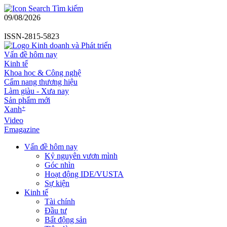
Tìm kiếm
09/08/2026
ISSN-2815-5823
Vấn đề hôm nay
Kinh tế
Khoa học & Công nghệ
Cẩm nang thương hiệu
Làm giàu - Xưa nay
Sản phẩm mới
+
Xanh
Video
Emagazine
Vấn đề hôm nay
Kỷ nguyên vươn mình
Góc nhìn
Hoạt động IDE/VUSTA
Sự kiện
Kinh tế
Tài chính
Đầu tư
Bất động sản