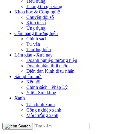
Tiêu dùng
Thông tin giá vàng
Khoa học & Công nghệ
Chuyển đổi số
Kinh tế số
Ứng dụng
Cẩm nang thương hiệu
Chính sách
Tư vấn
Thương hiệu
Làm giàu - Xưa nay
Doanh nghiệp thương hiệu
Doanh nhân thời cuộc
Diễn đàn Kinh tế tư nhân
Sản phẩm mới
Kết nối
Chính sách - Pháp Lý
Y tế - Sức khoẻ
+
Xanh
Tài chính xanh
Công nghiệp xanh
Môi trường xanh