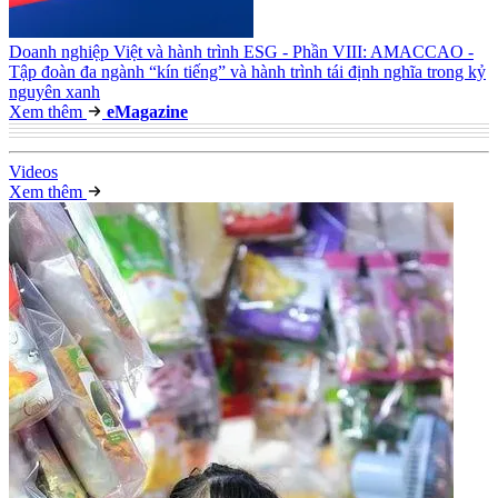
Doanh nghiệp Việt và hành trình ESG - Phần VIII: AMACCAO -
Tập đoàn đa ngành “kín tiếng” và hành trình tái định nghĩa trong kỷ
nguyên xanh
Xem thêm
e
Magazine
Video
s
Xem thêm