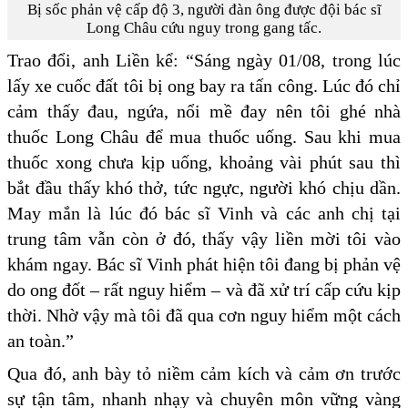
Bị sốc phản vệ cấp độ 3, người đàn ông được đội bác sĩ
Long Châu cứu nguy trong gang tấc.
Trao đổi, anh Liền kể: “Sáng ngày 01/08, trong lúc
lấy xe cuốc đất tôi bị ong bay ra tấn công. Lúc đó chỉ
cảm thấy đau, ngứa, nổi mề đay nên tôi ghé nhà
thuốc Long Châu để mua thuốc uống. Sau khi mua
thuốc xong chưa kịp uống, khoảng vài phút sau thì
bắt đầu thấy khó thở, tức ngực, người khó chịu dần.
May mắn là lúc đó bác sĩ Vinh và các anh chị tại
trung tâm vẫn còn ở đó, thấy vậy liền mời tôi vào
khám ngay. Bác sĩ Vinh phát hiện tôi đang bị phản vệ
do ong đốt – rất nguy hiểm – và đã xử trí cấp cứu kịp
thời. Nhờ vậy mà tôi đã qua cơn nguy hiểm một cách
an toàn.”
Qua đó, anh bày tỏ niềm cảm kích và cảm ơn trước
sự tận tâm, nhanh nhạy và chuyên môn vững vàng