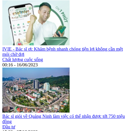
IVIE - Bác sĩ ơi: Khám bệnh nhanh chóng tiện lợi không cần mệt
mỏi chờ đợi
Chất lượng cuộc sống
00:16 - 16/06/2023
Bác sĩ giỏi về Quảng Ninh làm việc có thể nhận được tới 750 triệu
đồng
Đầu tư