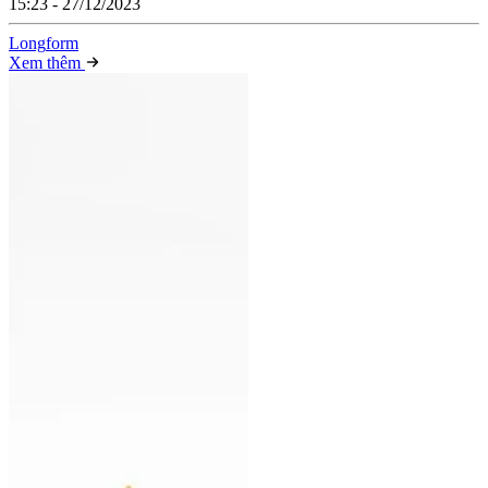
15:23 - 27/12/2023
Long
f
orm
Xem thêm