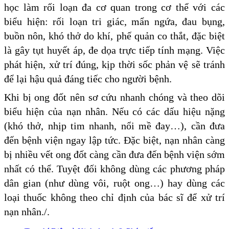
học làm rối loạn đa cơ quan trong cơ thể với các
biểu hiện: rối loạn tri giác, mẩn ngứa, đau bụng,
buồn nôn, khó thở do khí, phế quản co thắt, đặc biệt
là gây tụt huyết áp, đe dọa trực tiếp tính mạng. Việc
phát hiện, xử trí đúng, kịp thời sốc phản vệ sẽ tránh
để lại hậu quả đáng tiếc cho người bệnh.
Khi bị ong đốt nên sơ cứu nhanh chóng và theo dõi
biểu hiện của nạn nhân. Nếu có các dấu hiệu nặng
(khó thở, nhịp tim nhanh, nổi mề đay…), cần đưa
đến bệnh viện ngay lập tức. Đặc biệt, nạn nhân càng
bị nhiều vết ong đốt càng cần đưa đến bệnh viện sớm
nhất có thể. Tuyệt đối không dùng các phương pháp
dân gian (như dùng vôi, ruột ong…) hay dùng các
loại thuốc không theo chỉ định của bác sĩ để xử trí
nạn nhân./.