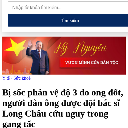
muốn mở rộng hợp tác công nghệ cao tại Đồng Nai
Từ hệ sinh
thái tài chính đến tham vọng năng lượng: T&T Group đang tạo
"đòn bẩy vốn" như thế nào?
Tìm kiếm
Y tế - Sức khoẻ
Bị sốc phản vệ độ 3 do ong đốt,
người đàn ông được đội bác sĩ
Long Châu cứu nguy trong
gang tấc