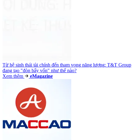
Từ hệ sinh thái tài chính đến tham vọng năng lượng: T&T Group
đang tạo "đòn bẩy vốn" như thế nào?
Xem thêm
e
Magazine