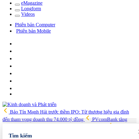
e
Magazine
Long
f
orm
Video
s
Phiên bản Computer
Phiên bản Mobile
Bảo Tín Mạnh Hải trước thềm IPO: Từ thương hiệu gia đình
đến tham vọng doanh thu 74.000 tỷ đồng
PVcomBank tăng
trưởng lợi nhuận tích cực, củng cố nền tảng tài chính
Việt Nam,
Australia xây dựng, triển khai chiến lược kết nối khoa học công
Tìm kiếm