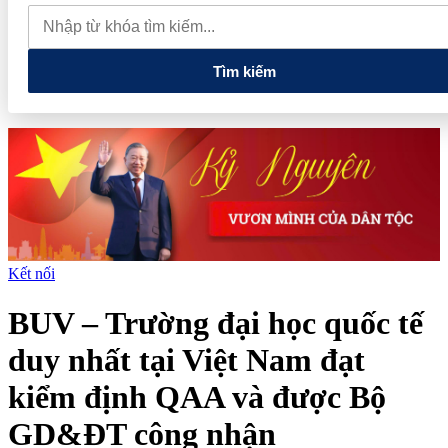
nghệ và đổi mới sáng tạo tầm nhìn dài hạn
5 chính sách lớn mở
đường cho thị trường hàng hóa phái sinh
Tuổi trẻ Điện Biên
thắp sáng ngọn lửa 'Tôi yêu Tổ quốc tôi'
Tìm kiếm
Kết nối
BUV – Trường đại học quốc tế
duy nhất tại Việt Nam đạt
kiểm định QAA và được Bộ
GD&ĐT công nhận