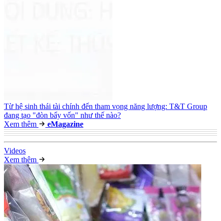
Từ hệ sinh thái tài chính đến tham vọng năng lượng: T&T Group
đang tạo "đòn bẩy vốn" như thế nào?
Xem thêm
e
Magazine
Video
s
Xem thêm