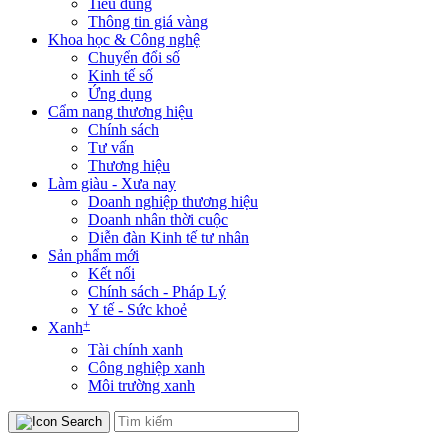
Tiêu dùng
Thông tin giá vàng
Khoa học & Công nghệ
Chuyển đổi số
Kinh tế số
Ứng dụng
Cẩm nang thương hiệu
Chính sách
Tư vấn
Thương hiệu
Làm giàu - Xưa nay
Doanh nghiệp thương hiệu
Doanh nhân thời cuộc
Diễn đàn Kinh tế tư nhân
Sản phẩm mới
Kết nối
Chính sách - Pháp Lý
Y tế - Sức khoẻ
+
Xanh
Tài chính xanh
Công nghiệp xanh
Môi trường xanh