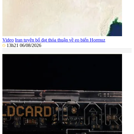
Video
Iran tuyên bố đạt thỏa thuận về eo biển Hormuz
13h21 06/08/2026