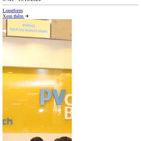
Long
f
orm
Xem thêm