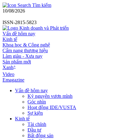
Tìm kiếm
10/08/2026
ISSN-2815-5823
Vấn đề hôm nay
Kinh tế
Khoa học & Công nghệ
Cẩm nang thương hiệu
Làm giàu - Xưa nay
Sản phẩm mới
+
Xanh
Video
Emagazine
Vấn đề hôm nay
Kỷ nguyên vươn mình
Góc nhìn
Hoạt động IDE/VUSTA
Sự kiện
Kinh tế
Tài chính
Đầu tư
Bất động sản