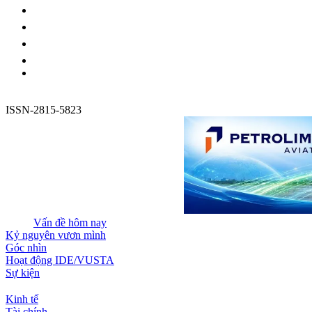
ISSN-2815-5823
Vấn đề hôm nay
Kỷ nguyên vươn mình
Góc nhìn
Hoạt động IDE/VUSTA
Sự kiện
Kinh tế
Tài chính