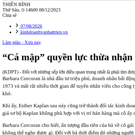
THIÊN BÌNH
Thứ Sáu,
14h00 08/12/2023
Chia sẻ
07/08/2026
kinhdoanhvaphattrien.vn
Làm giàu - Xưa nay
“Cá mập” quyền lực thừa nhận n
(KDPT)
- Đối với những sếp lớn điều quan trọng nhất là phải tìm đư
Barbara Corcoran là nhà đầu tư triệu phú, doanh nhân bất độn
1973 và mất rất nhiều thời gian để tuyển nhân viên cho công t
khó.
Khi ấy, Esther Kaplan sau này cũng trở thành đối tác kinh d
giá sơ bộ Kaplan không phù hợp với vị trí bán hàng mà cô ấy 
Barbara Corcoran cho biết, ấn tượng đầu tiên của bà về cô gá
không thể nghe được gì. Đối với bà thời điểm đó những người b