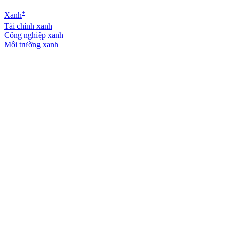
+
Xanh
Tài chính xanh
Công nghiệp xanh
Môi trường xanh