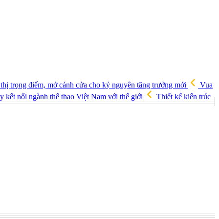
 thị trọng điểm, mở cánh cửa cho kỷ nguyên tăng trưởng mới
Vua
 kết nối ngành thể thao Việt Nam với thế giới
Thiết kế kiến trúc