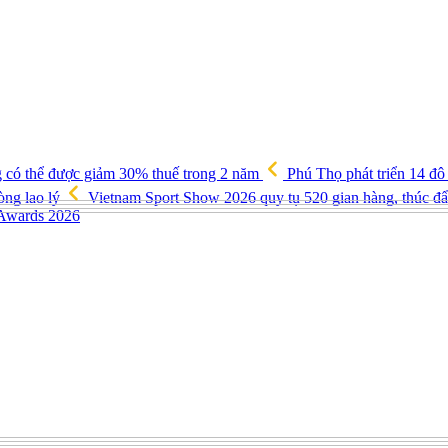
g có thể được giảm 30% thuế trong 2 năm
Phú Thọ phát triển 14 đô
òng lao lý
Vietnam Sport Show 2026 quy tụ 520 gian hàng, thúc đẩy
 Awards 2026