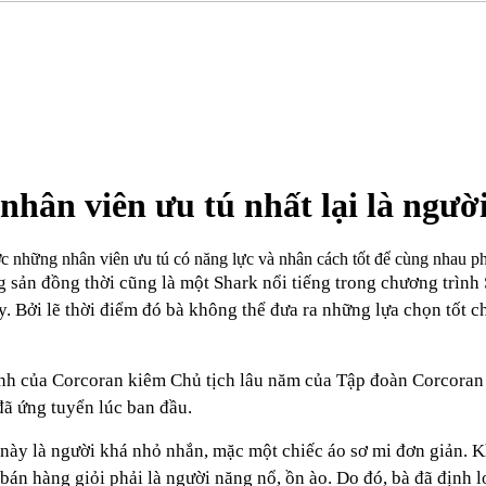
hân viên ưu tú nhất lại là ngườ
ợc những nhân viên ưu tú có năng lực và nhân cách tốt để cùng nhau p
g sản đồng thời cũng là một Shark nổi tiếng trong chương trình
y. Bởi lẽ thời điểm đó bà không thể đưa ra những lựa chọn tốt c
oanh của Corcoran kiêm Chủ tịch lâu năm của Tập đoàn Corcora
đã ứng tuyển lúc ban đầu.
i này là người khá nhỏ nhắn, mặc một chiếc áo sơ mi đơn giản. 
án hàng giỏi phải là người năng nổ, ồn ào. Do đó, bà đã định l