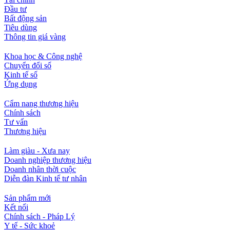
Đầu tư
Bất động sản
Tiêu dùng
Thông tin giá vàng
Khoa học & Công nghệ
Chuyển đổi số
Kinh tế số
Ứng dụng
Cẩm nang thương hiệu
Chính sách
Tư vấn
Thương hiệu
Làm giàu - Xưa nay
Doanh nghiệp thương hiệu
Doanh nhân thời cuộc
Diễn đàn Kinh tế tư nhân
Sản phẩm mới
Kết nối
Chính sách - Pháp Lý
Y tế - Sức khoẻ