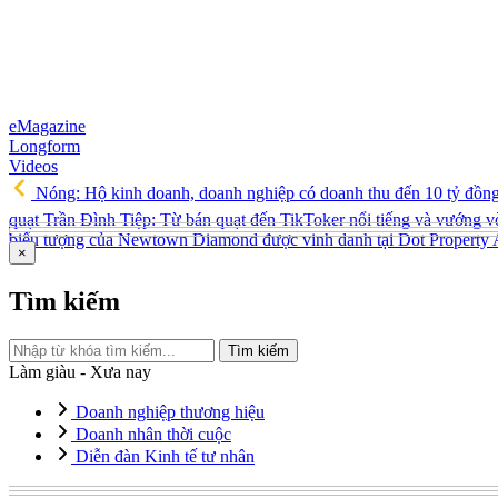
eMagazine
Longform
Videos
Nóng: Hộ kinh doanh, doanh nghiệp có doanh thu đến 10 tỷ đồn
quạt Trần Đình Tiệp: Từ bán quạt đến TikToker nổi tiếng và vướng v
biểu tượng của Newtown Diamond được vinh danh tại Dot Property
×
Tìm kiếm
Tìm kiếm
Làm giàu - Xưa nay
Doanh nghiệp thương hiệu
Doanh nhân thời cuộc
Diễn đàn Kinh tế tư nhân