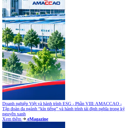
Doanh nghiệp Việt và hành trình ESG - Phần VIII: AMACCAO -
Tập đoàn đa ngành “kín tiếng” và hành trình tái định nghĩa trong kỷ
nguyên xanh
Xem thêm
e
Magazine