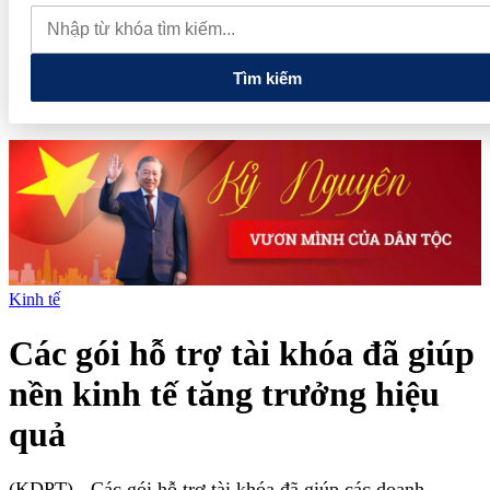
đến nâng cao năng lực vận hành và quản trị rủi ro của doanh nghiệp
Tổng Bí thư, Chủ tịch nước: Hạ tầng phải được chuẩn bị cho
nền kinh tế tương lai
Tìm kiếm
Kinh tế
Các gói hỗ trợ tài khóa đã giúp
nền kinh tế tăng trưởng hiệu
quả
(KDPT)
- Các gói hỗ trợ tài khóa đã giúp các doanh