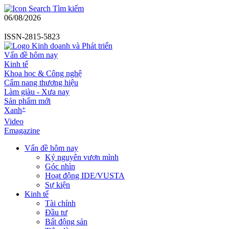
Tìm kiếm
06/08/2026
ISSN-2815-5823
Vấn đề hôm nay
Kinh tế
Khoa học & Công nghệ
Cẩm nang thương hiệu
Làm giàu - Xưa nay
Sản phẩm mới
+
Xanh
Video
Emagazine
Vấn đề hôm nay
Kỷ nguyên vươn mình
Góc nhìn
Hoạt động IDE/VUSTA
Sự kiện
Kinh tế
Tài chính
Đầu tư
Bất động sản