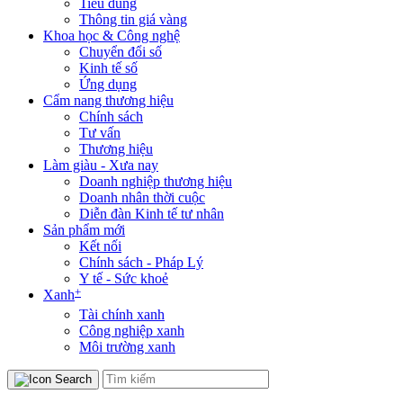
Tiêu dùng
Thông tin giá vàng
Khoa học & Công nghệ
Chuyển đổi số
Kinh tế số
Ứng dụng
Cẩm nang thương hiệu
Chính sách
Tư vấn
Thương hiệu
Làm giàu - Xưa nay
Doanh nghiệp thương hiệu
Doanh nhân thời cuộc
Diễn đàn Kinh tế tư nhân
Sản phẩm mới
Kết nối
Chính sách - Pháp Lý
Y tế - Sức khoẻ
+
Xanh
Tài chính xanh
Công nghiệp xanh
Môi trường xanh