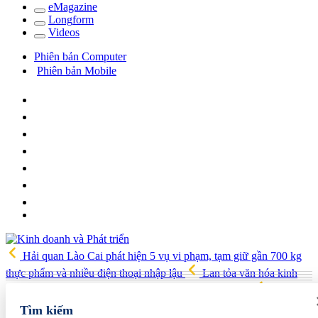
e
Magazine
Long
f
orm
Video
s
Phiên bản Computer
Phiên bản Mobile
Hải quan Lào Cai phát hiện 5 vụ vi phạm, tạm giữ gần 700 kg
thực phẩm và nhiều điện thoại nhập lậu
Lan tỏa văn hóa kinh
doanh, tìm kiếm doanh nghiệp tiêu biểu trên toàn quốc
Địa chỉ
các cửa hàng rau củ quả sạch tại Hà Nội
AI từ công cụ hỗ trợ
Tìm kiếm