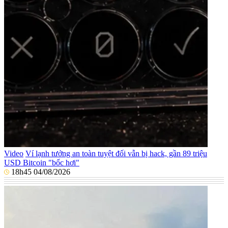
Video
Ví lạnh tưởng an toàn tuyệt đối vẫn bị hack, gần 89 triệu
USD Bitcoin "bốc hơi"
18h45 04/08/2026