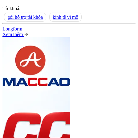
Từ khoá:
gói hỗ trợ tài khóa
kinh tế vĩ mô
Long
f
orm
Xem thêm