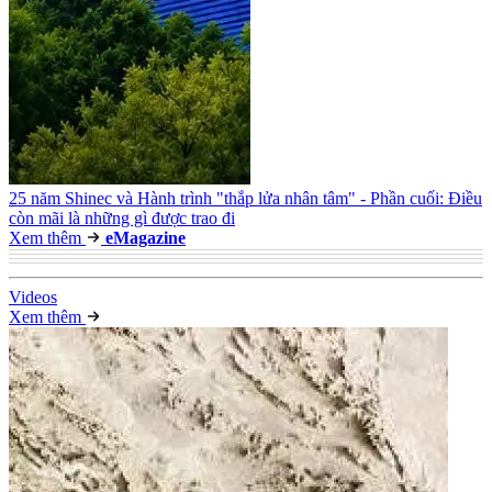
25 năm Shinec và Hành trình "thắp lửa nhân tâm" - Phần cuối: Điều
còn mãi là những gì được trao đi
Xem thêm
e
Magazine
Video
s
Xem thêm