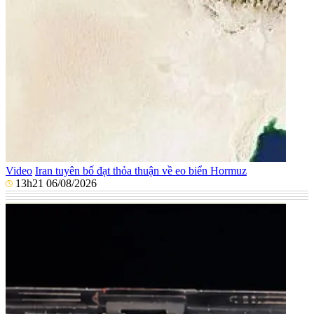
Video
Iran tuyên bố đạt thỏa thuận về eo biển Hormuz
13h21 06/08/2026