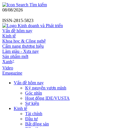
Tìm kiếm
08/08/2026
ISSN-2815-5823
Vấn đề hôm nay
Kinh tế
Khoa học & Công nghệ
Cẩm nang thương hiệu
Làm giàu - Xưa nay
Sản phẩm mới
+
Xanh
Video
Emagazine
Vấn đề hôm nay
Kỷ nguyên vươn mình
Góc nhìn
Hoạt động IDE/VUSTA
Sự kiện
Kinh tế
Tài chính
Đầu tư
Bất động sản