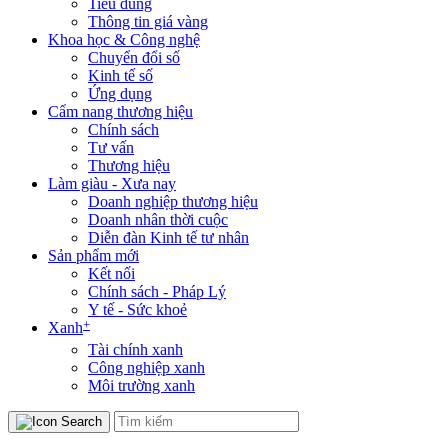
Tiêu dùng
Thông tin giá vàng
Khoa học & Công nghệ
Chuyển đổi số
Kinh tế số
Ứng dụng
Cẩm nang thương hiệu
Chính sách
Tư vấn
Thương hiệu
Làm giàu - Xưa nay
Doanh nghiệp thương hiệu
Doanh nhân thời cuộc
Diễn đàn Kinh tế tư nhân
Sản phẩm mới
Kết nối
Chính sách - Pháp Lý
Y tế - Sức khoẻ
+
Xanh
Tài chính xanh
Công nghiệp xanh
Môi trường xanh