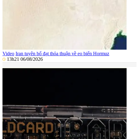
Video
Iran tuyên bố đạt thỏa thuận về eo biển Hormuz
13h21 06/08/2026