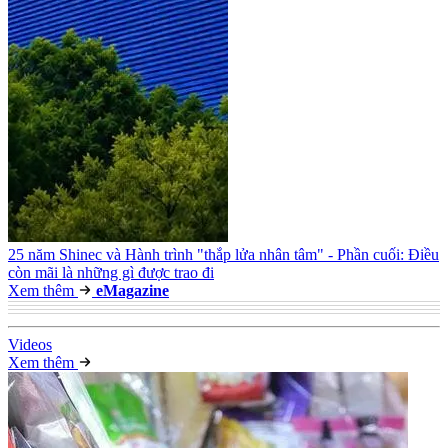
25 năm Shinec và Hành trình "thắp lửa nhân tâm" - Phần cuối: Điều
còn mãi là những gì được trao đi
Xem thêm
e
Magazine
Video
s
Xem thêm