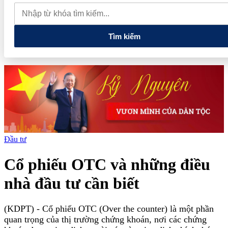
nghiệp có doanh thu đến 10 tỷ đồng có thể được giảm 30% thuế
trong 2 năm
Phú Thọ phát triển 14 đô thị trọng điểm, mở cánh
cửa cho kỷ nguyên tăng trưởng mới
Tìm kiếm
Đầu tư
Cổ phiếu OTC và những điều
nhà đầu tư cần biết
(KDPT)
- Cổ phiếu OTC (Over the counter) là một phần
quan trọng của thị trường chứng khoán, nơi các chứng