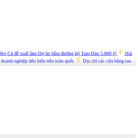
èo Cả đề xuất làm Dự án hầm đường bộ Tam Đảo 5.800 tỷ
Hải
doanh nghiệp tiêu biểu trên toàn quốc
Địa chỉ các cửa hàng rau