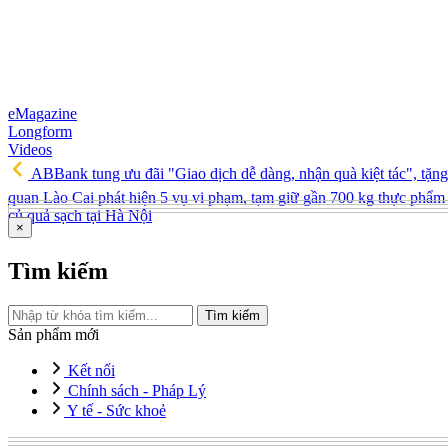
eMagazine
Longform
Videos
ABBank tung ưu đãi "Giao dịch dễ dàng, nhận quà kiệt tác", tặ
quan Lào Cai phát hiện 5 vụ vi phạm, tạm giữ gần 700 kg thực phẩm 
củ quả sạch tại Hà Nội
×
Tìm kiếm
Tìm kiếm
Sản phẩm mới
Kết nối
Chính sách - Pháp Lý
Y tế - Sức khoẻ