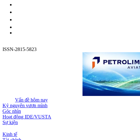
ISSN-2815-5823
Vấn đề hôm nay
Kỷ nguyên vươn mình
Góc nhìn
Hoạt động IDE/VUSTA
Sự kiện
Kinh tế
Tài chính