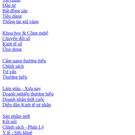
Đầu tư
Bất động sản
Tiêu dùng
Thông tin giá vàng
Khoa học & Công nghệ
Chuyển đổi số
Kinh tế số
Ứng dụng
Cẩm nang thương hiệu
Chính sách
Tư vấn
Thương hiệu
Làm giàu - Xưa nay
Doanh nghiệp thương hiệu
Doanh nhân thời cuộc
Diễn đàn Kinh tế tư nhân
Sản phẩm mới
Kết nối
Chính sách - Pháp Lý
Y tế - Sức khoẻ