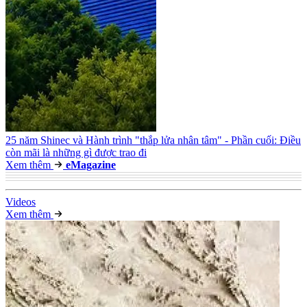
25 năm Shinec và Hành trình "thắp lửa nhân tâm" - Phần cuối: Điều
còn mãi là những gì được trao đi
Xem thêm
e
Magazine
Video
s
Xem thêm