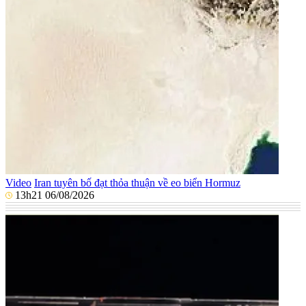
Video
Iran tuyên bố đạt thỏa thuận về eo biển Hormuz
13h21 06/08/2026