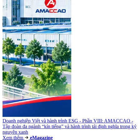
Doanh nghiệp Việt và hành trình ESG - Phần VIII: AMACCAO -
Tập đoàn đa ngành “kín tiếng” và hành trình tái định nghĩa trong kỷ
nguyên xanh
Xem thêm
e
Magazine