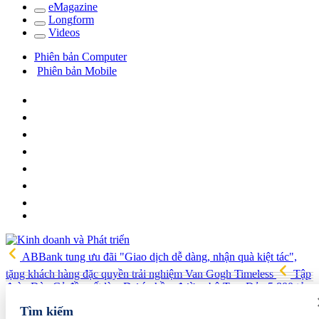
e
Magazine
Long
f
orm
Video
s
Phiên bản Computer
Phiên bản Mobile
ABBank tung ưu đãi "Giao dịch dễ dàng, nhận quà kiệt tác",
tặng khách hàng đặc quyền trải nghiệm Van Gogh Timeless
Tập
đoàn Đèo Cả đề xuất làm Dự án hầm đường bộ Tam Đảo 5.800 tỷ
Hải quan Lào Cai phát hiện 5 vụ vi phạm, tạm giữ gần 700 kg
Tìm kiếm