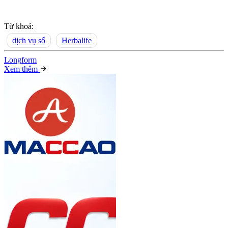
Từ khoá:
dịch vụ số
Herbalife
Long
f
orm
Xem thêm