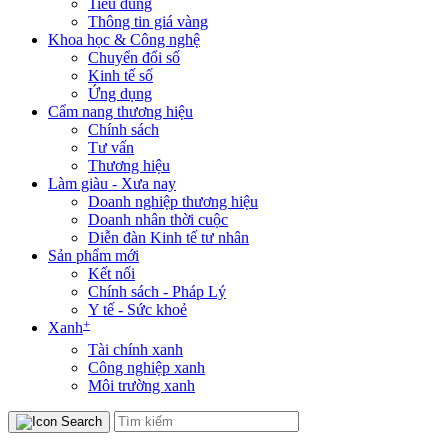
Tiêu dùng
Thông tin giá vàng
Khoa học & Công nghệ
Chuyển đổi số
Kinh tế số
Ứng dụng
Cẩm nang thương hiệu
Chính sách
Tư vấn
Thương hiệu
Làm giàu - Xưa nay
Doanh nghiệp thương hiệu
Doanh nhân thời cuộc
Diễn đàn Kinh tế tư nhân
Sản phẩm mới
Kết nối
Chính sách - Pháp Lý
Y tế - Sức khoẻ
+
Xanh
Tài chính xanh
Công nghiệp xanh
Môi trường xanh