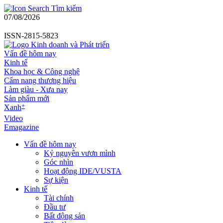
Tìm kiếm
07/08/2026
ISSN-2815-5823
Vấn đề hôm nay
Kinh tế
Khoa học & Công nghệ
Cẩm nang thương hiệu
Làm giàu - Xưa nay
Sản phẩm mới
+
Xanh
Video
Emagazine
Vấn đề hôm nay
Kỷ nguyên vươn mình
Góc nhìn
Hoạt động IDE/VUSTA
Sự kiện
Kinh tế
Tài chính
Đầu tư
Bất động sản