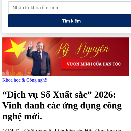
thực phẩm và nhiều điện thoại nhập lậu
Lan tỏa văn hóa kinh
doanh, tìm kiếm doanh nghiệp tiêu biểu trên toàn quốc
Địa chỉ
các cửa hàng rau củ quả sạch tại Hà Nội
Tìm kiếm
Khoa học & Công nghệ
“Dịch vụ Số Xuất sắc” 2026:
Vinh danh các ứng dụng công
nghệ mới.
(KDPT)
- Cuối tháng 5, Liên hiệp các Hội Khoa học và