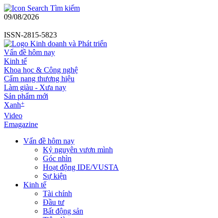
Tìm kiếm
09/08/2026
ISSN-2815-5823
Vấn đề hôm nay
Kinh tế
Khoa học & Công nghệ
Cẩm nang thương hiệu
Làm giàu - Xưa nay
Sản phẩm mới
+
Xanh
Video
Emagazine
Vấn đề hôm nay
Kỷ nguyên vươn mình
Góc nhìn
Hoạt động IDE/VUSTA
Sự kiện
Kinh tế
Tài chính
Đầu tư
Bất động sản