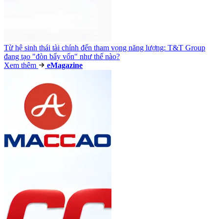
Từ hệ sinh thái tài chính đến tham vọng năng lượng: T&T Group
đang tạo "đòn bẩy vốn" như thế nào?
Xem thêm
e
Magazine