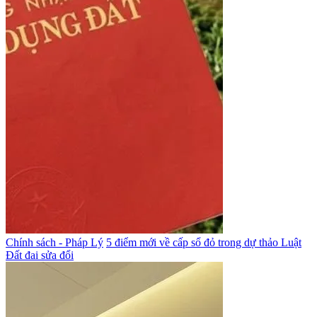
Chính sách - Pháp Lý
5 điểm mới về cấp sổ đỏ trong dự thảo Luật
Đất đai sửa đổi