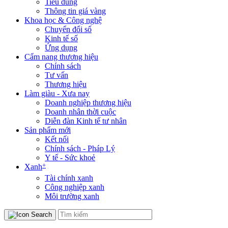
Tiêu dùng
Thông tin giá vàng
Khoa học & Công nghệ
Chuyển đổi số
Kinh tế số
Ứng dụng
Cẩm nang thương hiệu
Chính sách
Tư vấn
Thương hiệu
Làm giàu - Xưa nay
Doanh nghiệp thương hiệu
Doanh nhân thời cuộc
Diễn đàn Kinh tế tư nhân
Sản phẩm mới
Kết nối
Chính sách - Pháp Lý
Y tế - Sức khoẻ
+
Xanh
Tài chính xanh
Công nghiệp xanh
Môi trường xanh