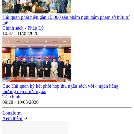
Hải quan phát hiện gần 15.000 sản phẩm nghi xâm phạm sở hữu trí
tuệ
Chính sách - Pháp Lý
10:37 - 11/05/2026
Cục Hải quan ký kết phối hợp thu ngân sách với 4 ngân hàng
thương mại nước ngoài
Tài chính
09:28 - 10/05/2026
Long
f
orm
Xem thêm