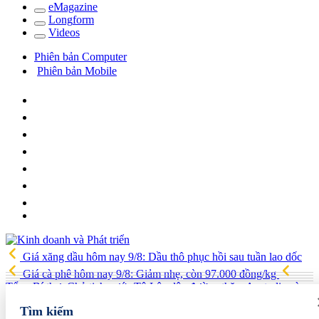
e
Magazine
Long
f
orm
Video
s
Phiên bản Computer
Phiên bản Mobile
Giá xăng dầu hôm nay 9/8: Dầu thô phục hồi sau tuần lao dốc
Giá cà phê hôm nay 9/8: Giảm nhẹ, còn 97.000 đồng/kg
Tổng Bí thư, Chủ tịch nước Tô Lâm lên đường thăm Australia và
New Zealand
Quốc hội tiếp tục thảo luận về hai dự án luật liên
Tìm kiếm