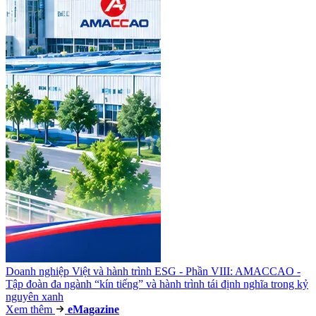
Doanh nghiệp Việt và hành trình ESG - Phần VIII: AMACCAO -
Tập đoàn đa ngành “kín tiếng” và hành trình tái định nghĩa trong kỷ
nguyên xanh
Xem thêm
e
Magazine