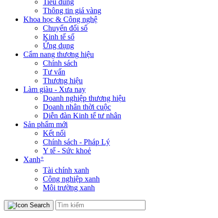
Tiêu dùng
Thông tin giá vàng
Khoa học & Công nghệ
Chuyển đổi số
Kinh tế số
Ứng dụng
Cẩm nang thương hiệu
Chính sách
Tư vấn
Thương hiệu
Làm giàu - Xưa nay
Doanh nghiệp thương hiệu
Doanh nhân thời cuộc
Diễn đàn Kinh tế tư nhân
Sản phẩm mới
Kết nối
Chính sách - Pháp Lý
Y tế - Sức khoẻ
+
Xanh
Tài chính xanh
Công nghiệp xanh
Môi trường xanh