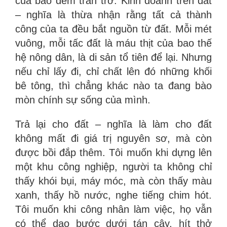
của bao đêm trăn trở. Kinh doanh trên đất
– nghĩa là thừa nhận rằng tất cả thành
công của ta đều bắt nguồn từ đất. Mỗi mét
vuông, mỗi tấc đất là máu thịt của bao thế
hệ nông dân, là di sản tổ tiên để lại. Nhưng
nếu chỉ lấy đi, chỉ chất lên đó những khối
bê tông, thì chẳng khác nào ta đang bào
mòn chính sự sống của mình.
Trả lại cho đất – nghĩa là làm cho đất
không mất đi giá trị nguyên sơ, mà còn
được bồi đắp thêm. Tôi muốn khi dựng lên
một khu công nghiệp, người ta không chỉ
thấy khói bụi, máy móc, mà còn thấy màu
xanh, thấy hồ nước, nghe tiếng chim hót.
Tôi muốn khi công nhân làm việc, họ vẫn
có thể dạo bước dưới tán cây, hít thở