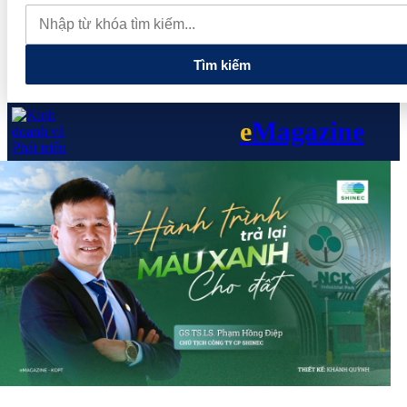
thực phẩm và nhiều điện thoại nhập lậu
Lan tỏa văn hóa kinh
doanh, tìm kiếm doanh nghiệp tiêu biểu trên toàn quốc
Địa chỉ
các cửa hàng rau củ quả sạch tại Hà Nội
Tìm kiếm
e
Magazine