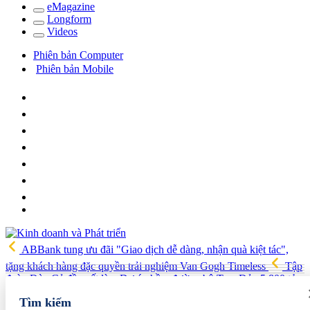
e
Magazine
Long
f
orm
Video
s
Phiên bản Computer
Phiên bản Mobile
ABBank tung ưu đãi "Giao dịch dễ dàng, nhận quà kiệt tác",
tặng khách hàng đặc quyền trải nghiệm Van Gogh Timeless
Tập
đoàn Đèo Cả đề xuất làm Dự án hầm đường bộ Tam Đảo 5.800 tỷ
Hải quan Lào Cai phát hiện 5 vụ vi phạm, tạm giữ gần 700 kg
Tìm kiếm