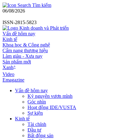
Tìm kiếm
06/08/2026
ISSN-2815-5823
Vấn đề hôm nay
Kinh tế
Khoa học & Công nghệ
Cẩm nang thương hiệu
Làm giàu - Xưa nay
Sản phẩm mới
+
Xanh
Video
Emagazine
Vấn đề hôm nay
Kỷ nguyên vươn mình
Góc nhìn
Hoạt động IDE/VUSTA
Sự kiện
Kinh tế
Tài chính
Đầu tư
Bất động sản