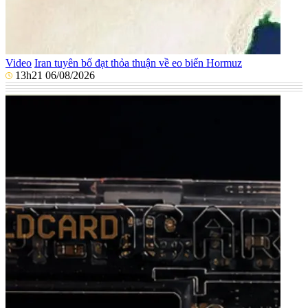
Video
Iran tuyên bố đạt thỏa thuận về eo biển Hormuz
13h21 06/08/2026