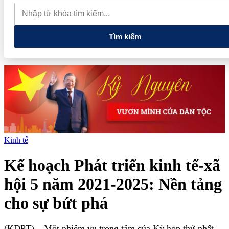
đến nâng cao năng lực vận hành và quản trị rủi ro của doanh nghiệp
Tổng Bí thư, Chủ tịch nước: Hạ tầng phải được chuẩn bị cho
nền kinh tế tương lai
Tìm kiếm
Kinh tế
Kế hoạch Phát triển kinh tế-xã
hội 5 năm 2021-2025: Nền tảng
cho sự bứt phá
(KDPT)
– Một nhiệm vụ trọng tâm của Kỳ họp thứ nhất