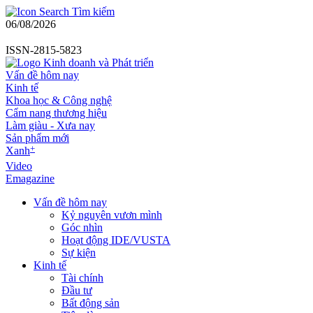
Tìm kiếm
06/08/2026
ISSN-2815-5823
Vấn đề hôm nay
Kinh tế
Khoa học & Công nghệ
Cẩm nang thương hiệu
Làm giàu - Xưa nay
Sản phẩm mới
+
Xanh
Video
Emagazine
Vấn đề hôm nay
Kỷ nguyên vươn mình
Góc nhìn
Hoạt động IDE/VUSTA
Sự kiện
Kinh tế
Tài chính
Đầu tư
Bất động sản