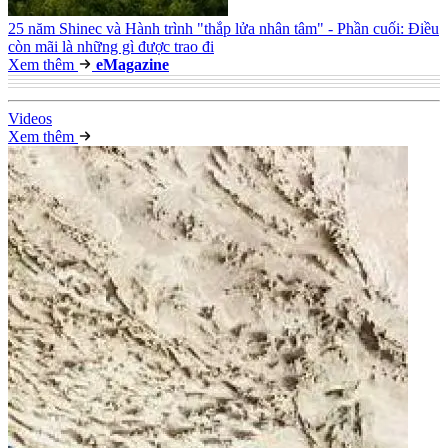
25 năm Shinec và Hành trình "thắp lửa nhân tâm" - Phần cuối: Điều
còn mãi là những gì được trao đi
Xem thêm
e
Magazine
Video
s
Xem thêm