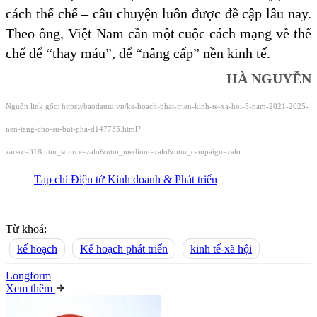
cách thể chế – câu chuyện luôn được đề cập lâu nay.
Theo ông, Việt Nam cần một cuộc cách mạng về thể
chế để “thay máu”, để “nâng cấp” nền kinh tế.
HÀ NGUYỄN
Nguồn link gốc: https://baodautu.vn/ke-hoach-phat-trien-kinh-te-xa-hoi-5-nam-2021-2025-
nen-tang-cho-su-but-pha-d147735.html?
zarsrc=31&utm_source=zalo&utm_medium=zalo&utm_campaign=zalo
Tạp chí Điện tử Kinh doanh & Phát triển
Từ khoá:
kế hoạch
Kế hoạch phát triển
kinh tế-xã hội
Long
f
orm
Xem thêm