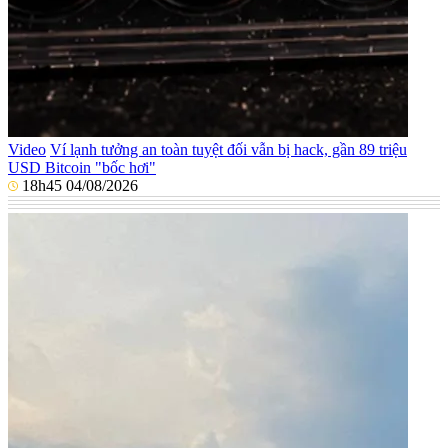
Video
Ví lạnh tưởng an toàn tuyệt đối vẫn bị hack, gần 89 triệu
USD Bitcoin "bốc hơi"
18h45 04/08/2026