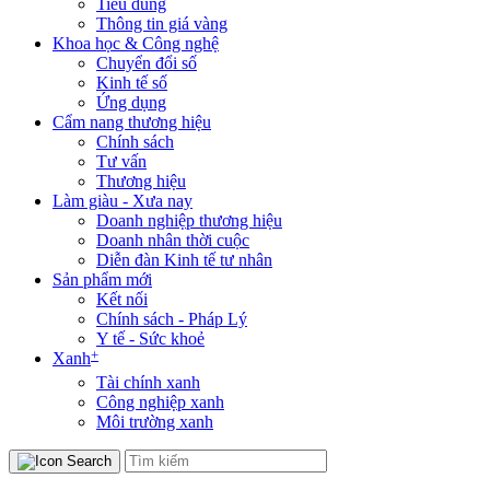
Tiêu dùng
Thông tin giá vàng
Khoa học & Công nghệ
Chuyển đổi số
Kinh tế số
Ứng dụng
Cẩm nang thương hiệu
Chính sách
Tư vấn
Thương hiệu
Làm giàu - Xưa nay
Doanh nghiệp thương hiệu
Doanh nhân thời cuộc
Diễn đàn Kinh tế tư nhân
Sản phẩm mới
Kết nối
Chính sách - Pháp Lý
Y tế - Sức khoẻ
+
Xanh
Tài chính xanh
Công nghiệp xanh
Môi trường xanh