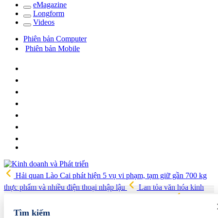
e
Magazine
Long
f
orm
Video
s
Phiên bản Computer
Phiên bản Mobile
Hải quan Lào Cai phát hiện 5 vụ vi phạm, tạm giữ gần 700 kg
thực phẩm và nhiều điện thoại nhập lậu
Lan tỏa văn hóa kinh
doanh, tìm kiếm doanh nghiệp tiêu biểu trên toàn quốc
Địa chỉ
các cửa hàng rau củ quả sạch tại Hà Nội
AI từ công cụ hỗ trợ
Tìm kiếm