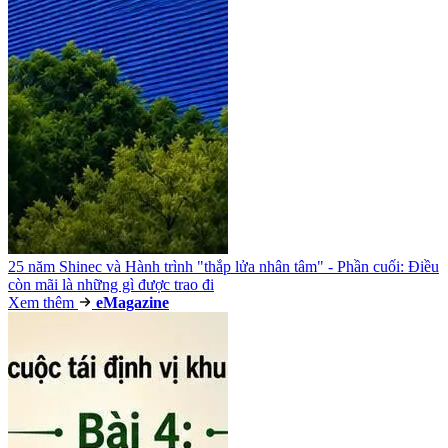
25 năm Shinec và Hành trình "thắp lửa nhân tâm" - Phần cuối: Điều
còn mãi là những gì được trao đi
Xem thêm
e
Magazine