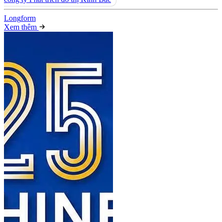
Long
f
orm
Xem thêm