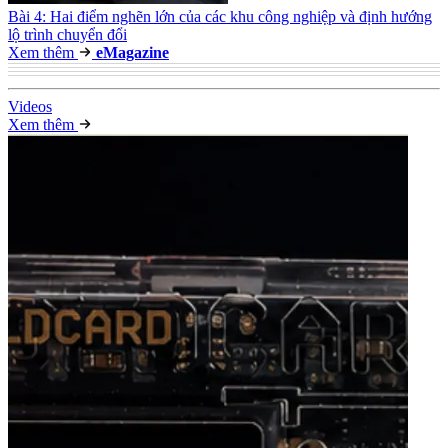
Bài 4: Hai điểm nghẽn lớn của các khu công nghiệp và định hướng
lộ trình chuyển đổi
Xem thêm
e
Magazine
Video
s
Xem thêm