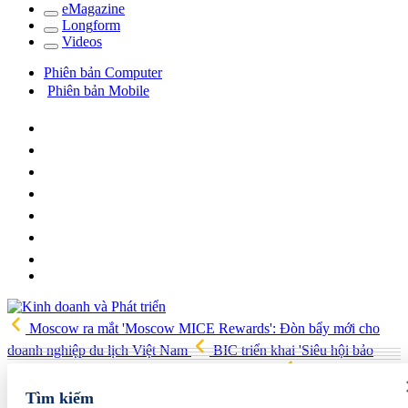
e
Magazine
Long
f
orm
Video
s
Phiên bản Computer
Phiên bản Mobile
Moscow ra mắt 'Moscow MICE Rewards': Đòn bẩy mới cho
doanh nghiệp du lịch Việt Nam
BIC triển khai 'Siêu hội bảo
hiểm 8.8', ưu đãi lớn trên nhiều dòng bảo hiểm
Tổng kim ngạch
xuất nhập khẩu tháng 7/2026 tăng 33% so với cùng kỳ năm trước
Tìm kiếm