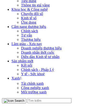
Tiêu dùng
Thông tin giá vàng
Khoa học & Công nghệ
Chuyển đổi số
Kinh tế số
Ứng dụng
Cẩm nang thương hiệu
Chính sách
Tư vấn
Thương hiệu
Làm giàu - Xưa nay
Doanh nghiệp thương hiệu
Doanh nhân thời cuộc
Diễn đàn Kinh tế tư nhân
Sản phẩm mới
Kết nối
Chính sách - Pháp Lý
Y tế - Sức khoẻ
+
Xanh
Tài chính xanh
Công nghiệp xanh
Môi trường xanh