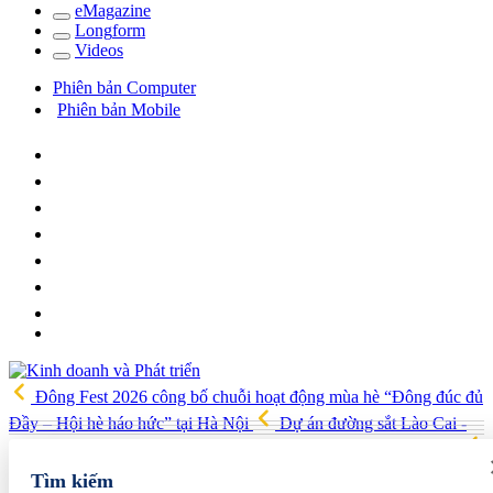
e
Magazine
Long
f
orm
Video
s
Phiên bản Computer
Phiên bản Mobile
Đông Fest 2026 công bố chuỗi hoạt động mùa hè “Đông đúc đủ
Đầy – Hội hè háo hức” tại Hà Nội
Dự án đường sắt Lào Cai -
Hà Nội - Hải Phòng được đề xuất tăng vốn thêm 86.100 tỷ đồng
ITE HCMC 2026 mở rộng cơ hội kết nối quốc tế cho doanh nghiệp
Tìm kiếm