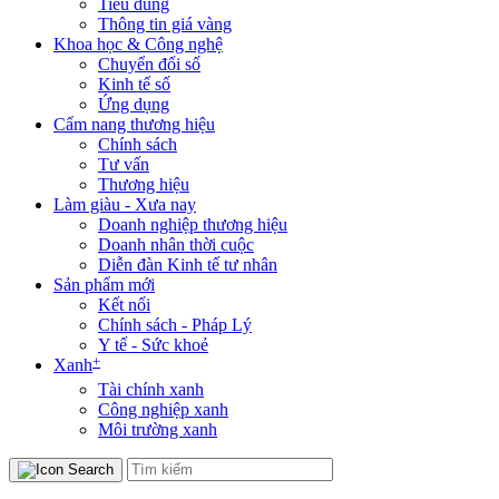
Tiêu dùng
Thông tin giá vàng
Khoa học & Công nghệ
Chuyển đổi số
Kinh tế số
Ứng dụng
Cẩm nang thương hiệu
Chính sách
Tư vấn
Thương hiệu
Làm giàu - Xưa nay
Doanh nghiệp thương hiệu
Doanh nhân thời cuộc
Diễn đàn Kinh tế tư nhân
Sản phẩm mới
Kết nối
Chính sách - Pháp Lý
Y tế - Sức khoẻ
+
Xanh
Tài chính xanh
Công nghiệp xanh
Môi trường xanh