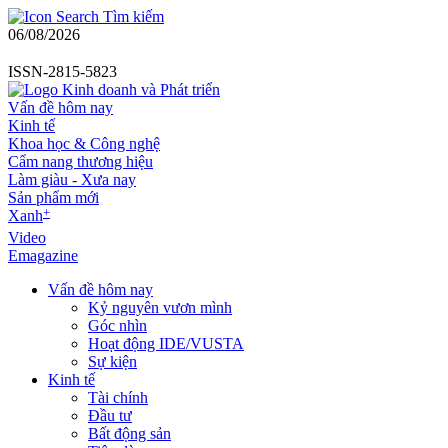
Tìm kiếm
06/08/2026
ISSN-2815-5823
Vấn đề hôm nay
Kinh tế
Khoa học & Công nghệ
Cẩm nang thương hiệu
Làm giàu - Xưa nay
Sản phẩm mới
+
Xanh
Video
Emagazine
Vấn đề hôm nay
Kỷ nguyên vươn mình
Góc nhìn
Hoạt động IDE/VUSTA
Sự kiện
Kinh tế
Tài chính
Đầu tư
Bất động sản