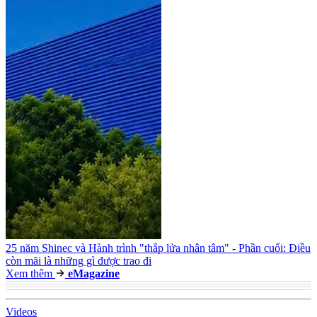
25 năm Shinec và Hành trình "thắp lửa nhân tâm" - Phần cuối: Điều
còn mãi là những gì được trao đi
Xem thêm
e
Magazine
Video
s