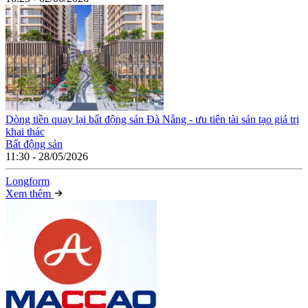
Dòng tiền quay lại bất động sản Đà Nẵng - ưu tiên tài sản tạo giá trị
khai thác
Bất động sản
11:30 - 28/05/2026
Long
f
orm
Xem thêm