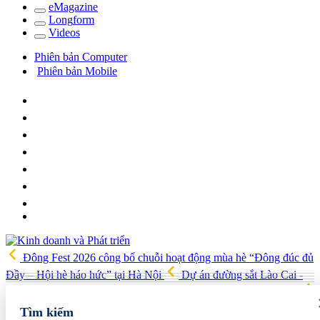
e
Magazine
Long
f
orm
Video
s
Phiên bản Computer
Phiên bản Mobile
Đông Fest 2026 công bố chuỗi hoạt động mùa hè “Đông đúc đủ
Đầy – Hội hè háo hức” tại Hà Nội
Dự án đường sắt Lào Cai -
Hà Nội - Hải Phòng được đề xuất tăng vốn thêm 86.100 tỷ đồng
ITE HCMC 2026 mở rộng cơ hội kết nối quốc tế cho doanh nghiệp
Tìm kiếm