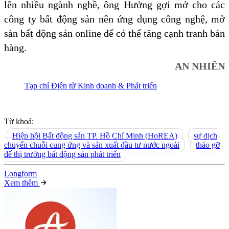
lên nhiều ngành nghề, ông Hưởng gợi mở cho các
công ty bất động sản nên ứng dụng công nghệ, mở
sàn bất động sản online để có thể tăng cạnh tranh bán
hàng.
AN NHIÊN
Tạp chí Điện tử Kinh doanh & Phát triển
Từ khoá:
Hiệp hội Bất động sản TP. Hồ Chí Minh (HoREA)
sự dịch
chuyển chuỗi cung ứng và sản xuất đầu tư nước ngoài
tháo gỡ
để thị trường bất động sản phát triển
Long
f
orm
Xem thêm