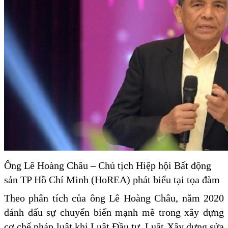
Ông Lê Hoàng Châu – Chủ tịch Hiệp hội Bất động
sản TP Hồ Chí Minh (HoREA) phát biểu tại tọa đàm
Theo phân tích của ông Lê Hoàng Châu, năm 2020
đánh dấu sự chuyển biến mạnh mẽ trong xây dựng
cơ chế pháp luật khi Luật Đầu tư, Luật Xây dựng sửa