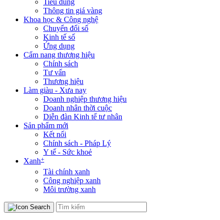
Tiêu dùng
Thông tin giá vàng
Khoa học & Công nghệ
Chuyển đổi số
Kinh tế số
Ứng dụng
Cẩm nang thương hiệu
Chính sách
Tư vấn
Thương hiệu
Làm giàu - Xưa nay
Doanh nghiệp thương hiệu
Doanh nhân thời cuộc
Diễn đàn Kinh tế tư nhân
Sản phẩm mới
Kết nối
Chính sách - Pháp Lý
Y tế - Sức khoẻ
+
Xanh
Tài chính xanh
Công nghiệp xanh
Môi trường xanh