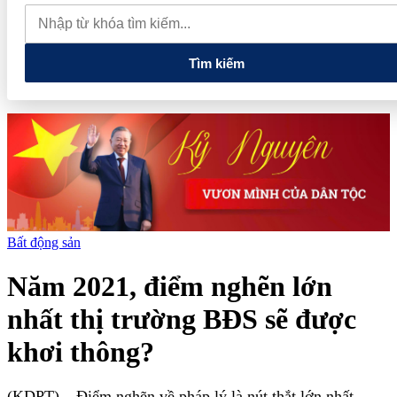
du lịch
Thủ tướng: Xây dựng một không gian mạng an toàn, tin
cậy và nhân văn
Giá vàng hôm nay 6/8: Trong nước và thế giới
cùng tăng
Tìm kiếm
Bất động sản
Năm 2021, điểm nghẽn lớn
nhất thị trường BĐS sẽ được
khơi thông?
(KDPT)
– Điểm nghẽn về pháp lý là nút thắt lớn nhất