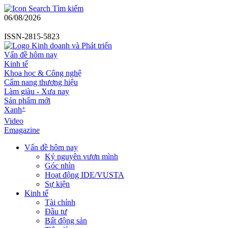
Tìm kiếm
06/08/2026
ISSN-2815-5823
Vấn đề hôm nay
Kinh tế
Khoa học & Công nghệ
Cẩm nang thương hiệu
Làm giàu - Xưa nay
Sản phẩm mới
+
Xanh
Video
Emagazine
Vấn đề hôm nay
Kỷ nguyên vươn mình
Góc nhìn
Hoạt động IDE/VUSTA
Sự kiện
Kinh tế
Tài chính
Đầu tư
Bất động sản