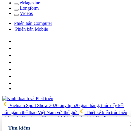
e
Magazine
Long
f
orm
Video
s
Phiên bản Computer
Phiên bản Mobile
Vietnam Sport Show 2026 quy tụ 520 gian hàng, thúc đẩy kết
nối ngành thể thao Việt Nam với thế giới
Thiết kế kiến trúc biểu
tượng của Newtown Diamond được vinh danh tại Dot Property
Awards 2026
Huấn Hoa Hồng không chỉ nổi trên mạng xã hội,
Tìm kiếm