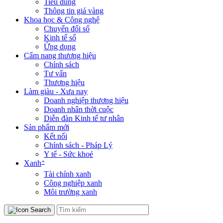
Tiêu dùng
Thông tin giá vàng
Khoa học & Công nghệ
Chuyển đổi số
Kinh tế số
Ứng dụng
Cẩm nang thương hiệu
Chính sách
Tư vấn
Thương hiệu
Làm giàu - Xưa nay
Doanh nghiệp thương hiệu
Doanh nhân thời cuộc
Diễn đàn Kinh tế tư nhân
Sản phẩm mới
Kết nối
Chính sách - Pháp Lý
Y tế - Sức khoẻ
+
Xanh
Tài chính xanh
Công nghiệp xanh
Môi trường xanh