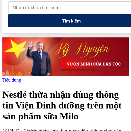
còn là chủ tịch và góp vốn ở nhiều doanh nghiệp
Nhận định
chứng khoán tuần 3-7/8: VN-Index hướng mốc 1.800 điểm, dòng
tiền chờ cú hích từ nâng hạng FTSE
Grab bị Ủy ban Cạnh tranh
Quốc gia xử phạt hơn 1,3 tỷ đồng
Tìm kiếm
Tiêu dùng
Nestlé thừa nhận dùng thông
tin Viện Dinh dưỡng trên một
sản phẩm sữa Milo
(KDPT)
- Trước phản ánh liên quan đến việc quảng cáo