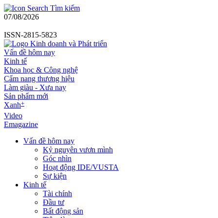
Tìm kiếm
07/08/2026
ISSN-2815-5823
Vấn đề hôm nay
Kinh tế
Khoa học & Công nghệ
Cẩm nang thương hiệu
Làm giàu - Xưa nay
Sản phẩm mới
+
Xanh
Video
Emagazine
Vấn đề hôm nay
Kỷ nguyên vươn mình
Góc nhìn
Hoạt động IDE/VUSTA
Sự kiện
Kinh tế
Tài chính
Đầu tư
Bất động sản