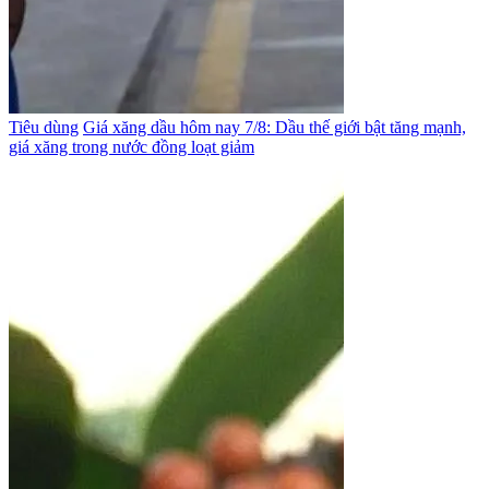
Tiêu dùng
Giá xăng dầu hôm nay 7/8: Dầu thế giới bật tăng mạnh,
giá xăng trong nước đồng loạt giảm