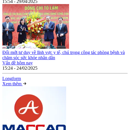
15:54 - 29/04/2025
Đổi mới tư duy về lĩnh vực y tế, chú trọng công tác phòng bệnh và
chăm sóc sức khỏe nhân dân
Vấn đề hôm nay
15:24 - 24/02/2025
Long
f
orm
Xem thêm