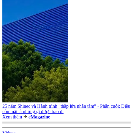
25 năm Shinec và Hành trình "thắp lửa nhân tâm" - Phần cuối: Điều
còn mãi là những gì được trao đi
Xem thêm
e
Magazine
Video
s