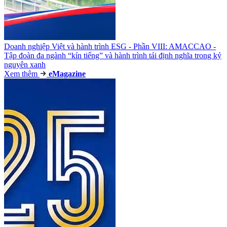
Doanh nghiệp Việt và hành trình ESG - Phần VIII: AMACCAO -
Tập đoàn đa ngành “kín tiếng” và hành trình tái định nghĩa trong kỷ
nguyên xanh
Xem thêm
e
Magazine