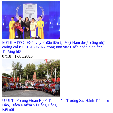
MEDLATEC - Đơn vị y tế đầu tiên tại Việt Nam được công nhận
chứng chỉ ISO 15189:2022 trong lĩnh vực Chẩn đoán hình ảnh
Thương hiệu
07:18 - 17/05/2025
U ULTTY cùng Đoàn Bộ Y Tế ra thăm Trường Sa: Hành Trình Tự
Hào, Trách Nhiệm Vì Cộng Đồng
Kết nối