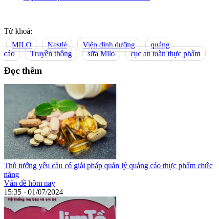
Từ khoá:
MILO
Nestlé
Viện dinh dưỡng
quảng
cáo
Truyền thông
sữa Milo
cục an toàn thực phẩm
Đọc thêm
Thủ tướng yêu cầu có giải pháp quản lý quảng cáo thực phẩm chức
năng
Vấn đề hôm nay
15:35 - 01/07/2024