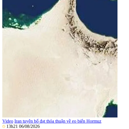
Video
Iran tuyên bố đạt thỏa thuận về eo biển Hormuz
13h21 06/08/2026