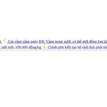
ệt
Giá vàng sáng ngày 8/8: Vàng trong nước và thế giới đồng loạt 
ốc mất mốc 100.000 đồng/kg
Chính phủ kiến tạo hệ sinh thái phát tr