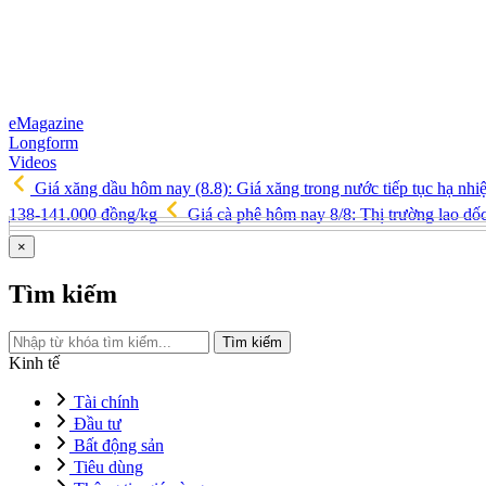
eMagazine
Longform
Videos
Giá xăng dầu hôm nay (8.8): Giá xăng trong nước tiếp tục hạ nhi
138-141.000 đồng/kg
Giá cà phê hôm nay 8/8: Thị trường lao d
×
Tìm kiếm
Tìm kiếm
Kinh tế
Tài chính
Đầu tư
Bất động sản
Tiêu dùng