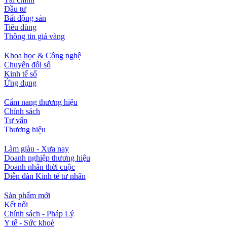
Đầu tư
Bất động sản
Tiêu dùng
Thông tin giá vàng
Khoa học & Công nghệ
Chuyển đổi số
Kinh tế số
Ứng dụng
Cẩm nang thương hiệu
Chính sách
Tư vấn
Thương hiệu
Làm giàu - Xưa nay
Doanh nghiệp thương hiệu
Doanh nhân thời cuộc
Diễn đàn Kinh tế tư nhân
Sản phẩm mới
Kết nối
Chính sách - Pháp Lý
Y tế - Sức khoẻ