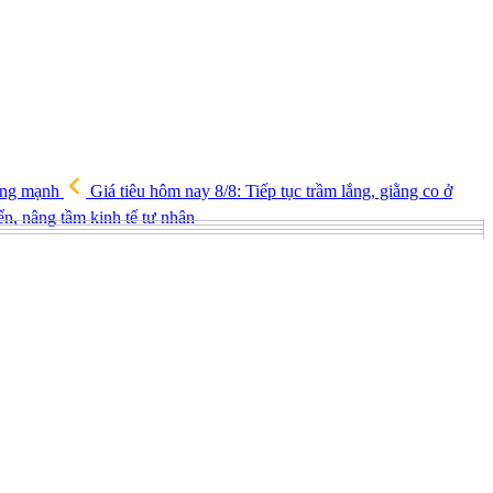
tăng mạnh
Giá tiêu hôm nay 8/8: Tiếp tục trầm lắng, giằng co ở
iển, nâng tầm kinh tế tư nhân