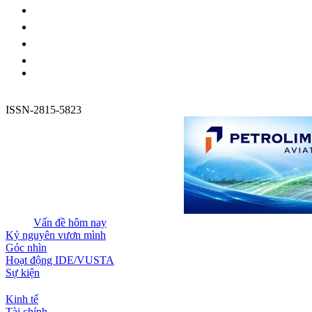
ISSN-2815-5823
Vấn đề hôm nay
Kỷ nguyên vươn mình
Góc nhìn
Hoạt động IDE/VUSTA
Sự kiện
Kinh tế
Tài chính