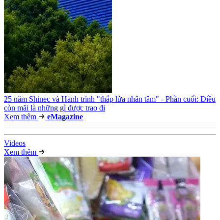
25 năm Shinec và Hành trình "thắp lửa nhân tâm" - Phần cuối: Điều
còn mãi là những gì được trao đi
Xem thêm
e
Magazine
Video
s
Xem thêm