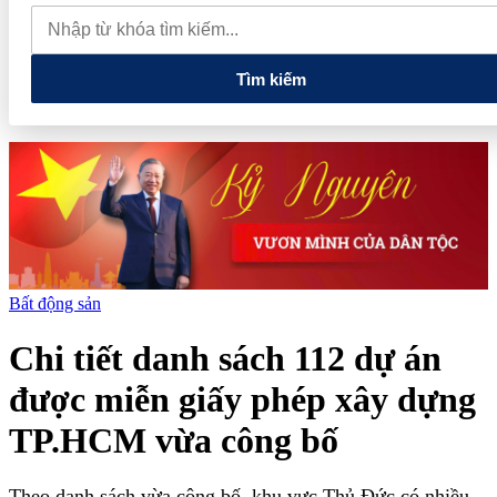
tiếng và vướng vòng lao lý
Vietnam Sport Show 2026 quy tụ
520 gian hàng, thúc đẩy kết nối ngành thể thao Việt Nam với thế
giới
Thiết kế kiến trúc biểu tượng của Newtown Diamond được
vinh danh tại Dot Property Awards 2026
Tìm kiếm
Bất động sản
Chi tiết danh sách 112 dự án
được miễn giấy phép xây dựng
TP.HCM vừa công bố
Theo danh sách vừa công bố, khu vực Thủ Đức có nhiều