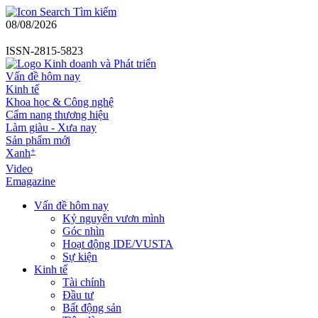
Tìm kiếm
08/08/2026
ISSN-2815-5823
Vấn đề hôm nay
Kinh tế
Khoa học & Công nghệ
Cẩm nang thương hiệu
Làm giàu - Xưa nay
Sản phẩm mới
+
Xanh
Video
Emagazine
Vấn đề hôm nay
Kỷ nguyên vươn mình
Góc nhìn
Hoạt động IDE/VUSTA
Sự kiện
Kinh tế
Tài chính
Đầu tư
Bất động sản