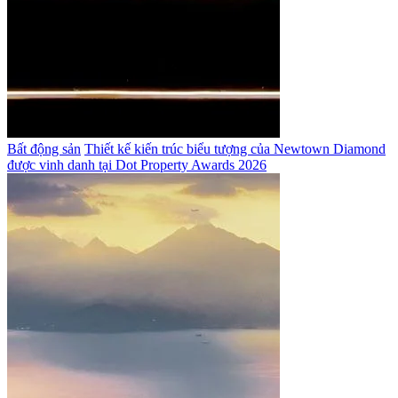
Bất động sản
Thiết kế kiến trúc biểu tượng của Newtown Diamond
được vinh danh tại Dot Property Awards 2026