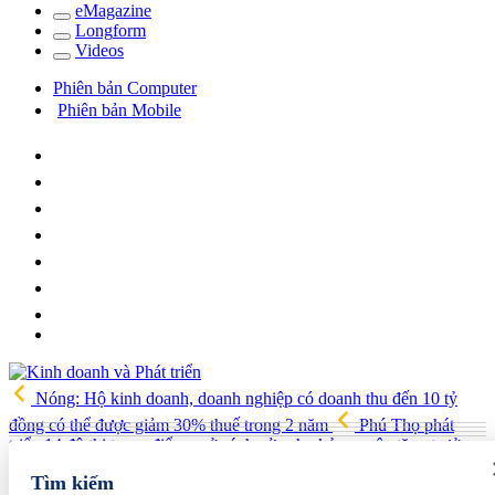
e
Magazine
Long
f
orm
Video
s
Phiên bản Computer
Phiên bản Mobile
Nóng: Hộ kinh doanh, doanh nghiệp có doanh thu đến 10 tỷ
đồng có thể được giảm 30% thuế trong 2 năm
Phú Thọ phát
triển 14 đô thị trọng điểm, mở cánh cửa cho kỷ nguyên tăng trưởng
mới
Vua quạt Trần Đình Tiệp: Từ bán quạt đến TikToker nổi
Tìm kiếm