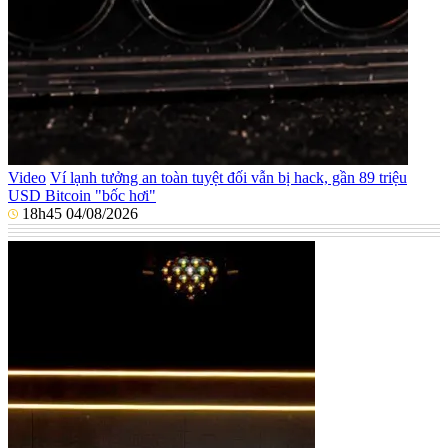
Video
Ví lạnh tưởng an toàn tuyệt đối vẫn bị hack, gần 89 triệu
USD Bitcoin "bốc hơi"
18h45 04/08/2026