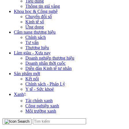
Tiêu dùng
Thông tin giá vàng
Khoa học & Công nghệ
Chuyển đổi số
Kinh tế số
Ứng dụng
Cẩm nang thương hiệu
Chính sách
Tư vấn
Thương hiệu
Làm giàu - Xưa nay
Doanh nghiệp thương hiệu
Doanh nhân thời cuộc
Diễn đàn Kinh tế tư nhân
Sản phẩm mới
Kết nối
Chính sách - Pháp Lý
Y tế - Sức khoẻ
+
Xanh
Tài chính xanh
Công nghiệp xanh
Môi trường xanh