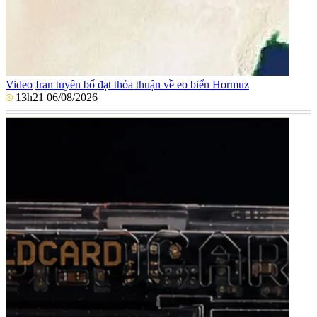
Video
Iran tuyên bố đạt thỏa thuận về eo biển Hormuz
13h21 06/08/2026