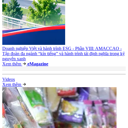
Doanh nghiệp Việt và hành trình ESG - Phần VIII: AMACCAO -
Tập đoàn đa ngành “kín tiếng” và hành trình tái định nghĩa trong kỷ
nguyên xanh
Xem thêm
e
Magazine
Video
s
Xem thêm