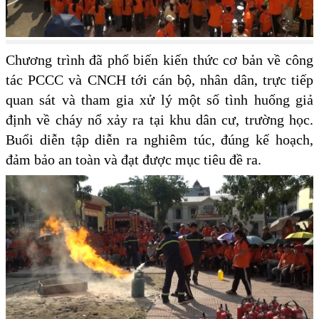
Chương trình đã phổ biến kiến thức cơ bản về công
tác PCCC và CNCH tới cán bộ, nhân dân, trực tiếp
quan sát và tham gia xử lý một số tình huống giả
định về cháy nổ xảy ra tại khu dân cư, trường học.
Buổi diễn tập diễn ra nghiêm túc, đúng kế hoạch,
đảm bảo an toàn và đạt được mục tiêu đề ra.