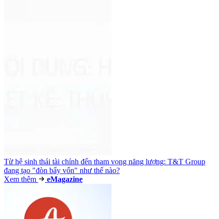
Từ hệ sinh thái tài chính đến tham vọng năng lượng: T&T Group
đang tạo "đòn bẩy vốn" như thế nào?
Xem thêm
e
Magazine