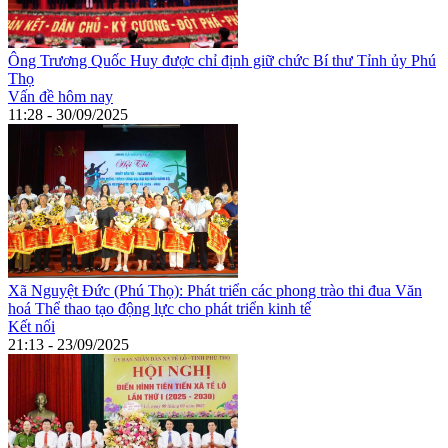
Ông Trương Quốc Huy được chỉ định giữ chức Bí thư Tỉnh ủy Phú
Thọ
Vấn đề hôm nay
11:28 - 30/09/2025
Xã Nguyệt Đức (Phú Thọ): Phát triển các phong trào thi đua Văn
hoá Thể thao tạo động lực cho phát triển kinh tế
Kết nối
21:13 - 23/09/2025