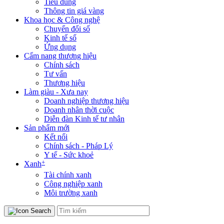
Tiêu dùng
Thông tin giá vàng
Khoa học & Công nghệ
Chuyển đổi số
Kinh tế số
Ứng dụng
Cẩm nang thương hiệu
Chính sách
Tư vấn
Thương hiệu
Làm giàu - Xưa nay
Doanh nghiệp thương hiệu
Doanh nhân thời cuộc
Diễn đàn Kinh tế tư nhân
Sản phẩm mới
Kết nối
Chính sách - Pháp Lý
Y tế - Sức khoẻ
+
Xanh
Tài chính xanh
Công nghiệp xanh
Môi trường xanh