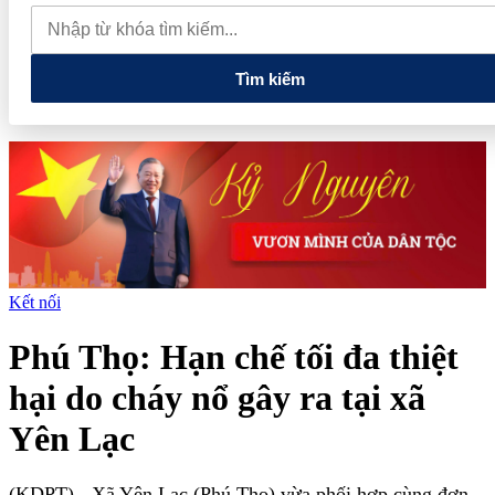
muốn mở rộng hợp tác công nghệ cao tại Đồng Nai
Từ hệ sinh
thái tài chính đến tham vọng năng lượng: T&T Group đang tạo
"đòn bẩy vốn" như thế nào?
Tìm kiếm
Kết nối
Phú Thọ: Hạn chế tối đa thiệt
hại do cháy nổ gây ra tại xã
Yên Lạc
(KDPT)
- Xã Yên Lạc (Phú Thọ) vừa phối hợp cùng đơn