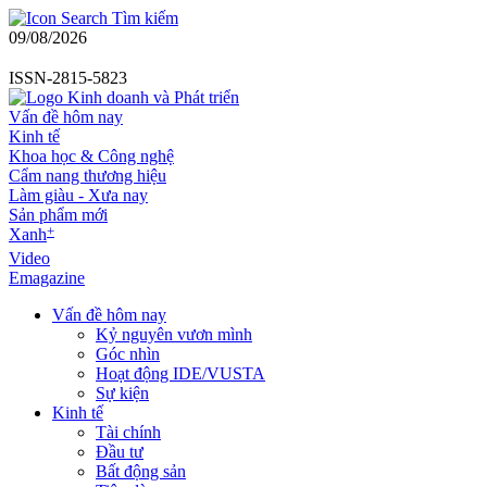
Tìm kiếm
09/08/2026
ISSN-2815-5823
Vấn đề hôm nay
Kinh tế
Khoa học & Công nghệ
Cẩm nang thương hiệu
Làm giàu - Xưa nay
Sản phẩm mới
+
Xanh
Video
Emagazine
Vấn đề hôm nay
Kỷ nguyên vươn mình
Góc nhìn
Hoạt động IDE/VUSTA
Sự kiện
Kinh tế
Tài chính
Đầu tư
Bất động sản