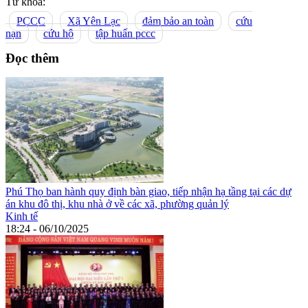
Từ khoá:
PCCC
Xã Yên Lạc
đảm bảo an toàn
cứu
nạn
cứu hộ
tập huấn pccc
Đọc thêm
Phú Thọ ban hành quy định bàn giao, tiếp nhận hạ tầng tại các dự
án khu đô thị, khu nhà ở về các xã, phường quản lý
Kinh tế
18:24 - 06/10/2025