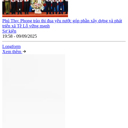
Phú Thọ: Phong trào thi đua yêu nước góp phần xây dựng và phát
triển xã Tề Lỗ vững mạnh
Sự kiện
19:58 - 09/09/2025
Long
f
orm
Xem thêm