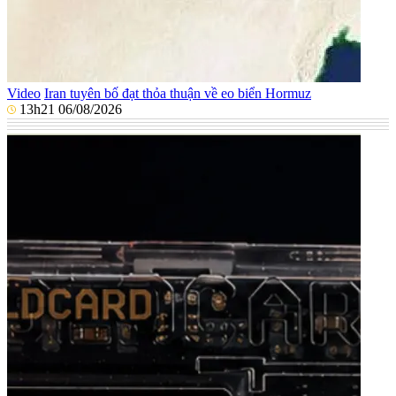
Video
Iran tuyên bố đạt thỏa thuận về eo biển Hormuz
13h21 06/08/2026