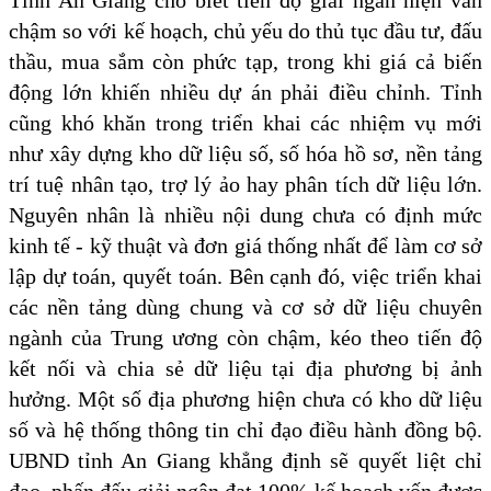
chậm so với kế hoạch, chủ yếu do thủ tục đầu tư, đấu
thầu, mua sắm còn phức tạp, trong khi giá cả biến
động lớn khiến nhiều dự án phải điều chỉnh. Tỉnh
cũng khó khăn trong triển khai các nhiệm vụ mới
như xây dựng kho dữ liệu số, số hóa hồ sơ, nền tảng
trí tuệ nhân tạo, trợ lý ảo hay phân tích dữ liệu lớn.
Nguyên nhân là nhiều nội dung chưa có định mức
kinh tế - kỹ thuật và đơn giá thống nhất để làm cơ sở
lập dự toán, quyết toán. Bên cạnh đó, việc triển khai
các nền tảng dùng chung và cơ sở dữ liệu chuyên
ngành của Trung ương còn chậm, kéo theo tiến độ
kết nối và chia sẻ dữ liệu tại địa phương bị ảnh
hưởng. Một số địa phương hiện chưa có kho dữ liệu
số và hệ thống thông tin chỉ đạo điều hành đồng bộ.
UBND tỉnh An Giang khẳng định sẽ quyết liệt chỉ
đạo, phấn đấu giải ngân đạt 100% kế hoạch vốn được