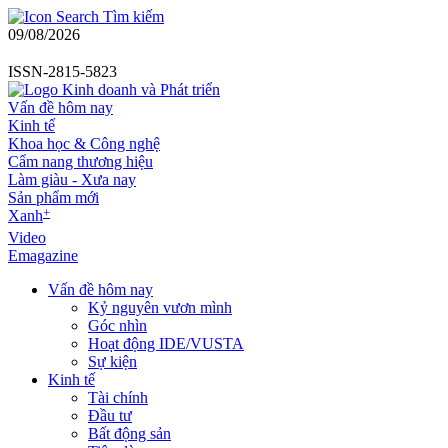
Tìm kiếm
09/08/2026
ISSN-2815-5823
Vấn đề hôm nay
Kinh tế
Khoa học & Công nghệ
Cẩm nang thương hiệu
Làm giàu - Xưa nay
Sản phẩm mới
+
Xanh
Video
Emagazine
Vấn đề hôm nay
Kỷ nguyên vươn mình
Góc nhìn
Hoạt động IDE/VUSTA
Sự kiện
Kinh tế
Tài chính
Đầu tư
Bất động sản