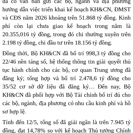
đã có văn bản gửi các bộ, ngành và địa phương
hướng dẫn việc triển khai kế hoạch KH&CN, ĐMST
và CĐS năm 2026 khoảng trên 51.868 tỷ đồng. Kinh
phí còn lại chưa giao kế hoạch trong năm là
20.355,016 tỷ đồng, trong đó chi thường xuyên trên
2.198 tỷ đồng, chi đầu tư trên 18.156 tỷ đồng.
Đồng thời, Bộ KH&CN đã bố trí 998,3 tỷ đồng cho
22/46 nền tảng số, hệ thống thông tin giải quyết thủ
tục hành chính cho các bộ, cơ quan Trung ương đã
đăng ký; tổng hợp và bố trí 2.478,6 tỷ đồng cho
35/52 cơ sở dữ liệu đã đăng ký… Đến nay, Bộ
KH&CN đã phối hợp với Bộ Tài chính bố trí đủ cho
các bộ, ngành, địa phương có nhu cầu kinh phí và hồ
sơ hợp lệ.
Tính đến 12/5, tổng số đã giải ngân là trên 7.945 tỷ
đồng, đạt 14,78% so với kế hoạch Thủ tướng Chính