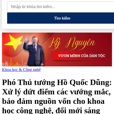
muốn mở rộng hợp tác công nghệ cao tại Đồng Nai
Từ hệ sinh
thái tài chính đến tham vọng năng lượng: T&T Group đang tạo
"đòn bẩy vốn" như thế nào?
Tìm kiếm
Khoa học & Công nghệ
Phó Thủ tướng Hồ Quốc Dũng:
Xử lý dứt điểm các vướng mắc,
bảo đảm nguồn vốn cho khoa
học công nghệ, đổi mới sáng