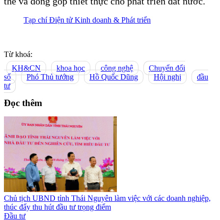
thể và đóng góp thiết thực cho phát triển đất nước.
Tạp chí Điện tử Kinh doanh & Phát triển
Từ khoá:
KH&CN
khoa học
công nghệ
Chuyển đổi
số
Phó Thủ tướng
Hồ Quốc Dũng
Hội nghị
đầu
tư
Đọc thêm
Chủ tịch UBND tỉnh Thái Nguyên làm việc với các doanh nghiệp,
thúc đẩy thu hút đầu tư trọng điểm
Đầu tư