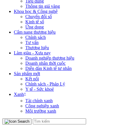
Tiêu dùng
Thông tin giá vàng
Khoa học & Công nghệ
Chuyển đổi số
Kinh tế số
Ứng dụng
Cẩm nang thương hiệu
Chính sách
Tư vấn
Thương hiệu
Làm giàu - Xưa nay
Doanh nghiệp thương hiệu
Doanh nhân thời cuộc
Diễn đàn Kinh tế tư nhân
Sản phẩm mới
Kết nối
Chính sách - Pháp Lý
Y tế - Sức khoẻ
+
Xanh
Tài chính xanh
Công nghiệp xanh
Môi trường xanh