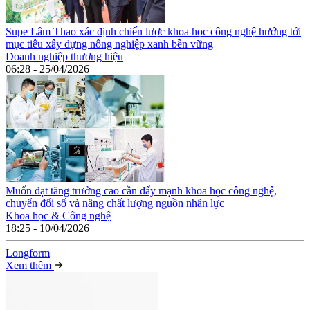
Supe Lâm Thao xác định chiến lược khoa học công nghệ hướng tới
mục tiêu xây dựng nông nghiệp xanh bền vững
Doanh nghiệp thương hiệu
06:28 - 25/04/2026
Muốn đạt tăng trưởng cao cần đẩy mạnh khoa học công nghệ,
chuyển đổi số và nâng chất lượng nguồn nhân lực
Khoa học & Công nghệ
18:25 - 10/04/2026
Long
f
orm
Xem thêm