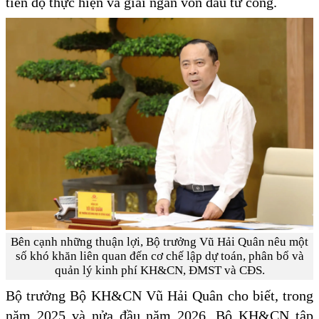
tiến độ thực hiện và giải ngân vốn đầu tư công.
Bên cạnh những thuận lợi, Bộ trưởng Vũ Hải Quân nêu một
số khó khăn liên quan đến cơ chế lập dự toán, phân bổ và
quản lý kinh phí KH&CN, ĐMST và CĐS.
Bộ trưởng Bộ KH&CN Vũ Hải Quân cho biết, trong
năm 2025 và nửa đầu năm 2026, Bộ KH&CN tập