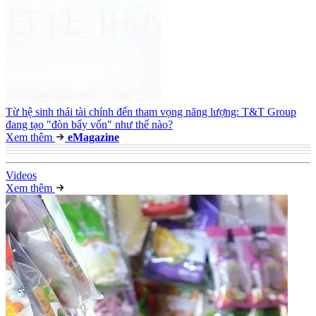
Từ hệ sinh thái tài chính đến tham vọng năng lượng: T&T Group
đang tạo "đòn bẩy vốn" như thế nào?
Xem thêm
e
Magazine
Video
s
Xem thêm