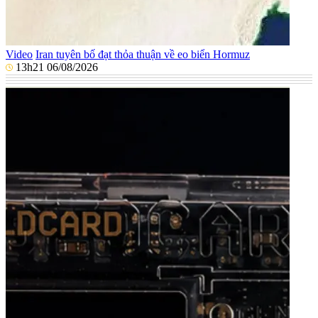
Video
Iran tuyên bố đạt thỏa thuận về eo biển Hormuz
13h21 06/08/2026