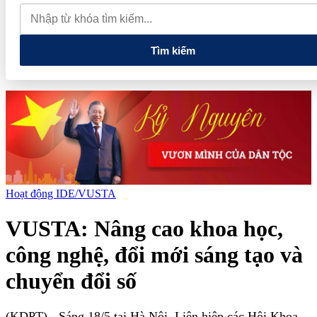
và doanh nghiệp nhỏ và vừa
Bảo Tín Mạnh Hải trước thềm
IPO: Từ thương hiệu gia đình đến tham vọng doanh thu 74.000 tỷ
đồng
PVcomBank tăng trưởng lợi nhuận tích cực, củng cố nền
tảng tài chính
Tìm kiếm
Hoạt động IDE/VUSTA
VUSTA: Nâng cao khoa học,
công nghệ, đổi mới sáng tạo và
chuyển đổi số
(KDPT)
- Sáng 18/5 tại Hà Nội, Liên hiệp các Hội Khoa