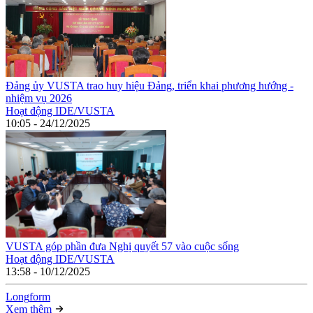
Đảng ủy VUSTA trao huy hiệu Đảng, triển khai phương hướng -
nhiệm vụ 2026
Hoạt động IDE/VUSTA
10:05 - 24/12/2025
VUSTA góp phần đưa Nghị quyết 57 vào cuộc sống
Hoạt động IDE/VUSTA
13:58 - 10/12/2025
Long
f
orm
Xem thêm