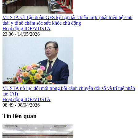
VUSTA và Tập đoàn GFS ký hợp tác chiến lược phát triển hệ sinh
thái y tế số chăm sóc sức khỏe chủ động
Hoạt động IDE/VUSTA
23:36 - 14/05/2026
VUSTA nỗ lực đổi mới trong bối cảnh chuyển đổi số và trí tuệ nhân
tạo (AI)
Hoạt động IDE/VUSTA
08:49 - 08/04/2026
Tin liên quan