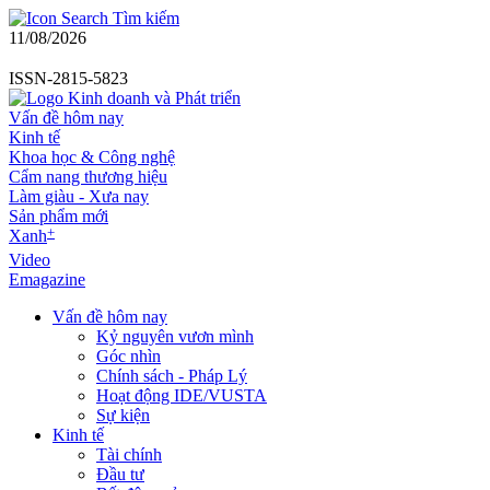
Tìm kiếm
11/08/2026
ISSN-2815-5823
Vấn đề hôm nay
Kinh tế
Khoa học & Công nghệ
Cẩm nang thương hiệu
Làm giàu - Xưa nay
Sản phẩm mới
+
Xanh
Video
Emagazine
Vấn đề hôm nay
Kỷ nguyên vươn mình
Góc nhìn
Chính sách - Pháp Lý
Hoạt động IDE/VUSTA
Sự kiện
Kinh tế
Tài chính
Đầu tư