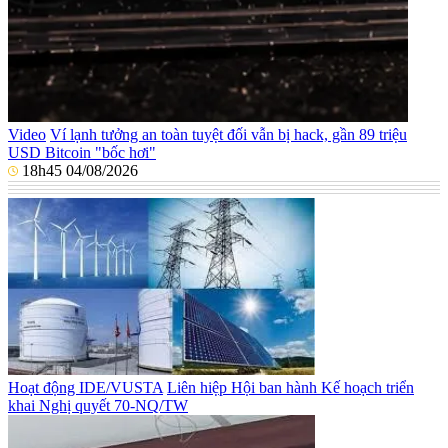
Video
Ví lạnh tưởng an toàn tuyệt đối vẫn bị hack, gần 89 triệu
USD Bitcoin "bốc hơi"
18h45 04/08/2026
Hoạt động IDE/VUSTA
Liên hiệp Hội ban hành Kế hoạch triển
khai Nghị quyết 70-NQ/TW