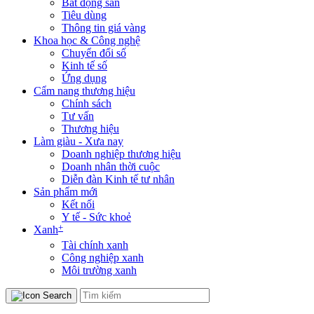
Bất động sản
Tiêu dùng
Thông tin giá vàng
Khoa học & Công nghệ
Chuyển đổi số
Kinh tế số
Ứng dụng
Cẩm nang thương hiệu
Chính sách
Tư vấn
Thương hiệu
Làm giàu - Xưa nay
Doanh nghiệp thương hiệu
Doanh nhân thời cuộc
Diễn đàn Kinh tế tư nhân
Sản phẩm mới
Kết nối
Y tế - Sức khoẻ
+
Xanh
Tài chính xanh
Công nghiệp xanh
Môi trường xanh