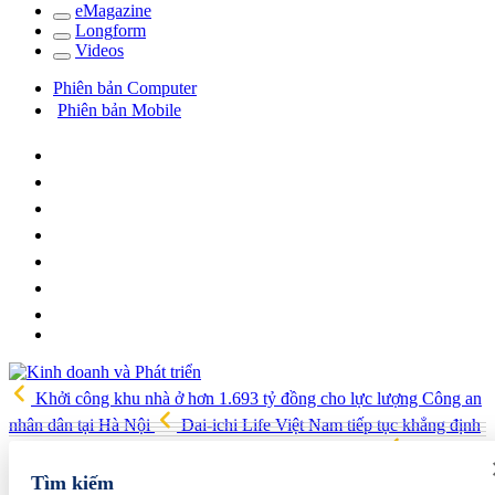
e
Magazine
Long
f
orm
Video
s
Phiên bản Computer
Phiên bản Mobile
Khởi công khu nhà ở hơn 1.693 tỷ đồng cho lực lượng Công an
nhân dân tại Hà Nội
Dai-ichi Life Việt Nam tiếp tục khẳng định
vị thế Top 3 Công ty Bảo hiểm Nhân thọ uy tín 2026
Triển khai
Chương trình tín dụng hướng đến các động lực tăng trưởng kinh tế
Tìm kiếm