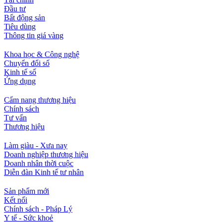
Đầu tư
Bất động sản
Tiêu dùng
Thông tin giá vàng
Khoa học & Công nghệ
Chuyển đổi số
Kinh tế số
Ứng dụng
Cẩm nang thương hiệu
Chính sách
Tư vấn
Thương hiệu
Làm giàu - Xưa nay
Doanh nghiệp thương hiệu
Doanh nhân thời cuộc
Diễn đàn Kinh tế tư nhân
Sản phẩm mới
Kết nối
Chính sách - Pháp Lý
Y tế - Sức khoẻ