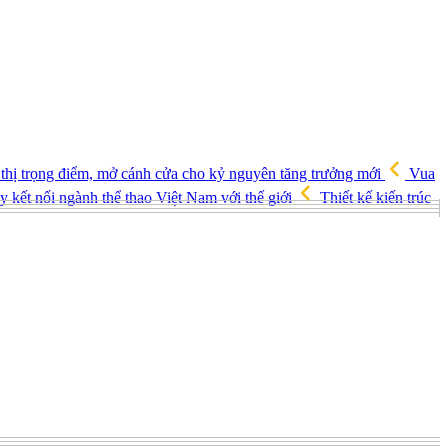
 thị trọng điểm, mở cánh cửa cho kỷ nguyên tăng trưởng mới
Vua
 kết nối ngành thể thao Việt Nam với thế giới
Thiết kế kiến trúc