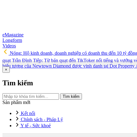
eMagazine
Longform
Videos
Nóng: Hộ kinh doanh, doanh nghiệp có doanh thu đến 10 tỷ đồn
quạt Trần Đình Tiệp: Từ bán quạt đến TikToker nổi tiếng và vướng v
biểu tượng của Newtown Diamond được vinh danh tại Dot Property
×
Tìm kiếm
Tìm kiếm
Sản phẩm mới
Kết nối
Chính sách - Pháp Lý
Y tế - Sức khoẻ