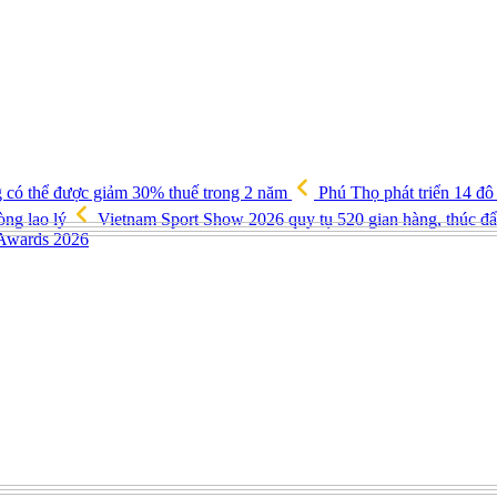
g có thể được giảm 30% thuế trong 2 năm
Phú Thọ phát triển 14 đô
òng lao lý
Vietnam Sport Show 2026 quy tụ 520 gian hàng, thúc đẩy
 Awards 2026