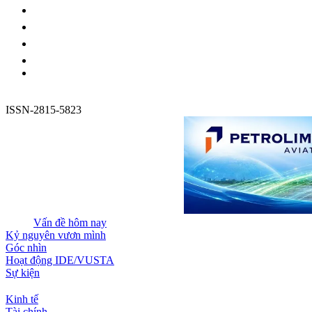
ISSN-2815-5823
Vấn đề hôm nay
Kỷ nguyên vươn mình
Góc nhìn
Hoạt động IDE/VUSTA
Sự kiện
Kinh tế
Tài chính