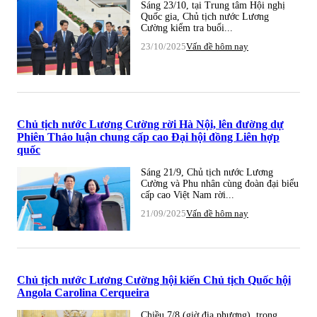
Sáng 23/10, tại Trung tâm Hội nghị
Quốc gia, Chủ tịch nước Lương
Cường kiểm tra buổi...
23/10/2025
Vấn đề hôm nay
Chủ tịch nước Lương Cường rời Hà Nội, lên đường dự
Phiên Thảo luận chung cấp cao Đại hội đồng Liên hợp
quốc
Sáng 21/9, Chủ tịch nước Lương
Cường và Phu nhân cùng đoàn đại biểu
cấp cao Việt Nam rời...
21/09/2025
Vấn đề hôm nay
Chủ tịch nước Lương Cường hội kiến Chủ tịch Quốc hội
Angola Carolina Cerqueira
Chiều 7/8 (giờ địa phương), trong