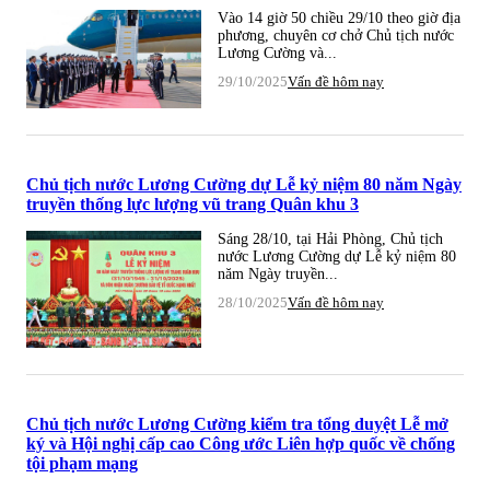
Vào 14 giờ 50 chiều 29/10 theo giờ địa
phương, chuyên cơ chở Chủ tịch nước
Lương Cường và...
29/10/2025
Vấn đề hôm nay
Chủ tịch nước Lương Cường dự Lễ kỷ niệm 80 năm Ngày
truyền thống lực lượng vũ trang Quân khu 3
Sáng 28/10, tại Hải Phòng, Chủ tịch
nước Lương Cường dự Lễ kỷ niệm 80
năm Ngày truyền...
28/10/2025
Vấn đề hôm nay
Chủ tịch nước Lương Cường kiểm tra tổng duyệt Lễ mở
ký và Hội nghị cấp cao Công ước Liên hợp quốc về chống
tội phạm mạng