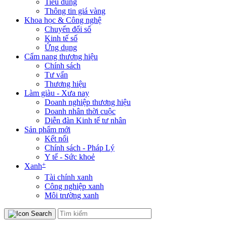
Tiêu dùng
Thông tin giá vàng
Khoa học & Công nghệ
Chuyển đổi số
Kinh tế số
Ứng dụng
Cẩm nang thương hiệu
Chính sách
Tư vấn
Thương hiệu
Làm giàu - Xưa nay
Doanh nghiệp thương hiệu
Doanh nhân thời cuộc
Diễn đàn Kinh tế tư nhân
Sản phẩm mới
Kết nối
Chính sách - Pháp Lý
Y tế - Sức khoẻ
+
Xanh
Tài chính xanh
Công nghiệp xanh
Môi trường xanh