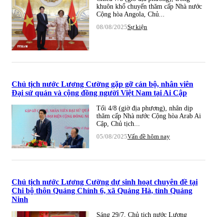
khuôn khổ chuyến thăm cấp Nhà nước
Cộng hòa Angola, Chủ...
08/08/2025
Sự kiện
Chủ tịch nước Lương Cường gặp gỡ cán bộ, nhân viên
Đại sứ quán và cộng đồng người Việt Nam tại Ai Cập
Tối 4/8 (giờ địa phương), nhân dịp
thăm cấp Nhà nước Cộng hòa Arab Ai
Cập, Chủ tịch...
05/08/2025
Vấn đề hôm nay
Chủ tịch nước Lương Cường dự sinh hoạt chuyên đề tại
Chi bộ thôn Quảng Chính 6, xã Quảng Hà, tỉnh Quảng
Ninh
Sáng 29/7, Chủ tịch nước Lương