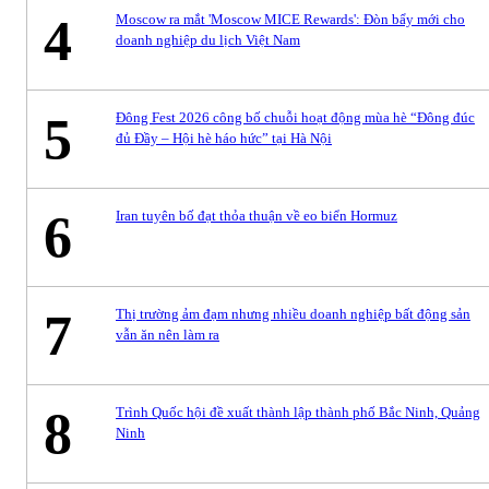
4
Moscow ra mắt 'Moscow MICE Rewards': Đòn bẩy mới cho
doanh nghiệp du lịch Việt Nam
5
Đông Fest 2026 công bố chuỗi hoạt động mùa hè “Đông đúc
đủ Đầy – Hội hè háo hức” tại Hà Nội
6
Iran tuyên bố đạt thỏa thuận về eo biển Hormuz
7
Thị trường ảm đạm nhưng nhiều doanh nghiệp bất động sản
vẫn ăn nên làm ra
8
Trình Quốc hội đề xuất thành lập thành phố Bắc Ninh, Quảng
Ninh