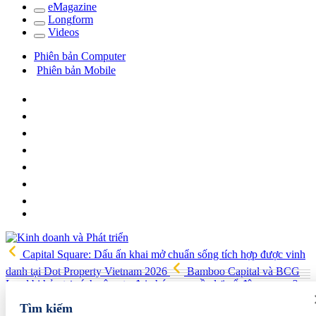
e
Magazine
Long
f
orm
Video
s
Phiên bản Computer
Phiên bản Mobile
Capital Square: Dấu ấn khai mở chuẩn sống tích hợp được vinh
danh tại Dot Property Vietnam 2026
Bamboo Capital và BCG
Land bị hủy tư cách công ty đại chúng, quyền lợi cổ đông ra sao?
Công ty Dạ Hợp được chấp thuận làm dự án Khu Nhà ở xã hội
Tìm kiếm