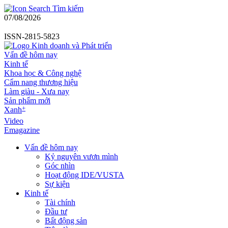
Tìm kiếm
07/08/2026
ISSN-2815-5823
Vấn đề hôm nay
Kinh tế
Khoa học & Công nghệ
Cẩm nang thương hiệu
Làm giàu - Xưa nay
Sản phẩm mới
+
Xanh
Video
Emagazine
Vấn đề hôm nay
Kỷ nguyên vươn mình
Góc nhìn
Hoạt động IDE/VUSTA
Sự kiện
Kinh tế
Tài chính
Đầu tư
Bất động sản