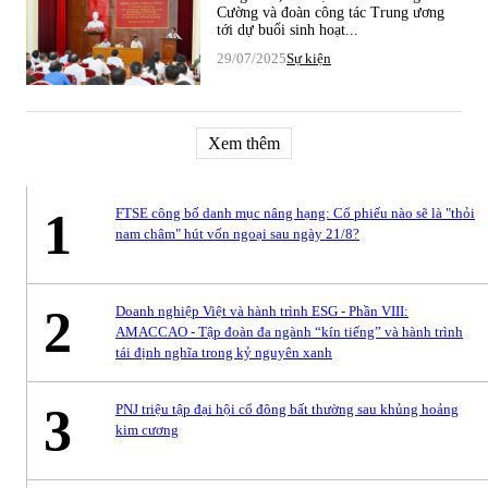
Cường và đoàn công tác Trung ương
tới dự buổi sinh hoạt...
29/07/2025
Sự kiện
Xem thêm
1
FTSE công bố danh mục nâng hạng: Cổ phiếu nào sẽ là "thỏi
nam châm" hút vốn ngoại sau ngày 21/8?
2
Doanh nghiệp Việt và hành trình ESG - Phần VIII:
AMACCAO - Tập đoàn đa ngành “kín tiếng” và hành trình
tái định nghĩa trong kỷ nguyên xanh
3
PNJ triệu tập đại hội cổ đông bất thường sau khủng hoảng
kim cương