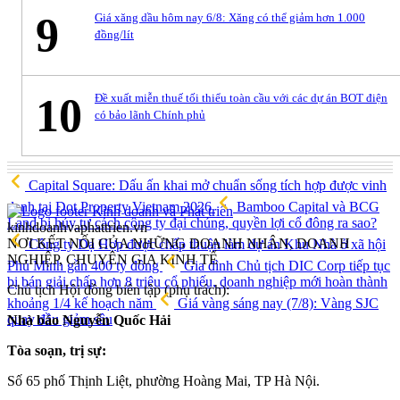
9
Giá xăng dầu hôm nay 6/8: Xăng có thể giảm hơn 1.000
đồng/lít
10
Đề xuất miễn thuế tối thiểu toàn cầu với các dự án BOT điện
có bảo lãnh Chính phủ
Capital Square: Dấu ấn khai mở chuẩn sống tích hợp được vinh
danh tại Dot Property Vietnam 2026
Bamboo Capital và BCG
Land bị hủy tư cách công ty đại chúng, quyền lợi cổ đông ra sao?
kinhdoanhvaphattrien.vn
NƠI KẾT NỐI CỦA NHỮNG DOANH NHÂN, DOANH
Công ty Dạ Hợp được chấp thuận làm dự án Khu Nhà ở xã hội
NGHIỆP, CHUYÊN GIA KINH TẾ
Phú Minh gần 400 tỷ đồng
Gia đình Chủ tịch DIC Corp tiếp tục
bị bán giải chấp hơn 8 triệu cổ phiếu, doanh nghiệp mới hoàn thành
Chủ tịch Hội đồng biên tập (phụ trách):
khoảng 1/4 kế hoạch năm
Giá vàng sáng nay (7/8): Vàng SJC
quay đầu giảm sâu
Nhà báo Nguyễn Quốc Hải
Tòa soạn, trị sự:
Số 65 phố Thịnh Liệt, phường Hoàng Mai, TP Hà Nội.