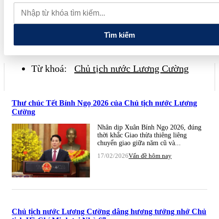
Phú Minh gần 400 tỷ đồng
Gia đình Chủ tịch DIC Corp tiếp tục
bị bán giải chấp hơn 8 triệu cổ phiếu, doanh nghiệp mới hoàn thành
khoảng 1/4 kế hoạch năm
Giá vàng sáng nay (7/8): Vàng SJC
quay đầu giảm sâu
Tìm kiếm
Từ khoá:
Chủ tịch nước Lương Cường
Thư chúc Tết Bính Ngọ 2026 của Chủ tịch nước Lương
Cường
Nhân dịp Xuân Bính Ngọ 2026, đúng
thời khắc Giao thừa thiêng liêng
chuyển giao giữa năm cũ và...
17/02/2026
Vấn đề hôm nay
Chủ tịch nước Lương Cường dâng hương tưởng nhớ Chủ