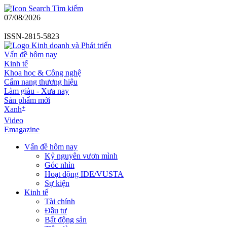
Tìm kiếm
07/08/2026
ISSN-2815-5823
Vấn đề hôm nay
Kinh tế
Khoa học & Công nghệ
Cẩm nang thương hiệu
Làm giàu - Xưa nay
Sản phẩm mới
+
Xanh
Video
Emagazine
Vấn đề hôm nay
Kỷ nguyên vươn mình
Góc nhìn
Hoạt động IDE/VUSTA
Sự kiện
Kinh tế
Tài chính
Đầu tư
Bất động sản