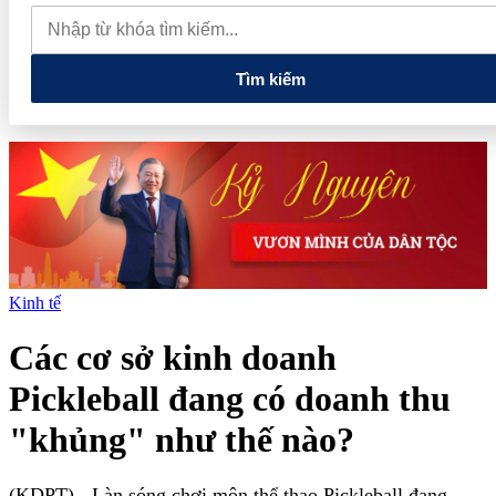
tiếng và vướng vòng lao lý
Vietnam Sport Show 2026 quy tụ
520 gian hàng, thúc đẩy kết nối ngành thể thao Việt Nam với thế
giới
Thiết kế kiến trúc biểu tượng của Newtown Diamond được
vinh danh tại Dot Property Awards 2026
Tìm kiếm
Kinh tế
Các cơ sở kinh doanh
Pickleball đang có doanh thu
"khủng" như thế nào?
(KDPT)
- Làn sóng chơi môn thể thao Pickleball đang