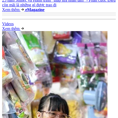
25 năm Shinec và Hành trình "thắp lửa nhân tâm" - Phần cuối: Điều
còn mãi là những gì được trao đi
Xem thêm
e
Magazine
Video
s
Xem thêm