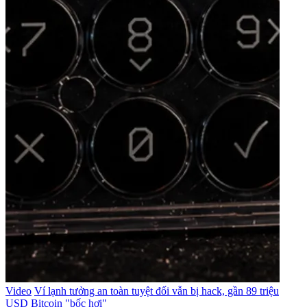
Video
Ví lạnh tưởng an toàn tuyệt đối vẫn bị hack, gần 89 triệu
USD Bitcoin "bốc hơi"