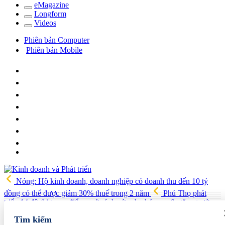
e
Magazine
Long
f
orm
Video
s
Phiên bản Computer
Phiên bản Mobile
Nóng: Hộ kinh doanh, doanh nghiệp có doanh thu đến 10 tỷ
đồng có thể được giảm 30% thuế trong 2 năm
Phú Thọ phát
triển 14 đô thị trọng điểm, mở cánh cửa cho kỷ nguyên tăng trưởng
mới
Vua quạt Trần Đình Tiệp: Từ bán quạt đến TikToker nổi
Tìm kiếm