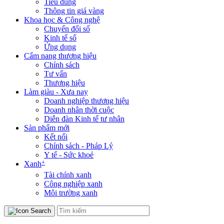
Tiêu dùng
Thông tin giá vàng
Khoa học & Công nghệ
Chuyển đổi số
Kinh tế số
Ứng dụng
Cẩm nang thương hiệu
Chính sách
Tư vấn
Thương hiệu
Làm giàu - Xưa nay
Doanh nghiệp thương hiệu
Doanh nhân thời cuộc
Diễn đàn Kinh tế tư nhân
Sản phẩm mới
Kết nối
Chính sách - Pháp Lý
Y tế - Sức khoẻ
+
Xanh
Tài chính xanh
Công nghiệp xanh
Môi trường xanh