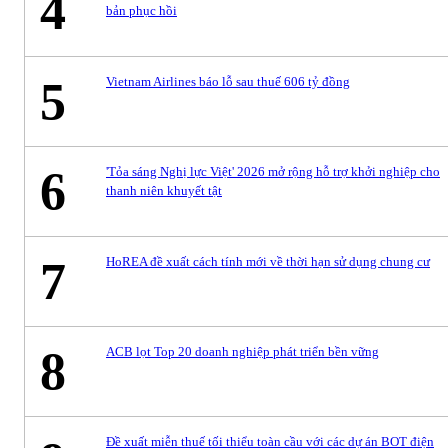
4
bản phục hồi
5
Vietnam Airlines báo lỗ sau thuế 606 tỷ đồng
6
'Tỏa sáng Nghị lực Việt' 2026 mở rộng hỗ trợ khởi nghiệp cho
thanh niên khuyết tật
7
HoREA đề xuất cách tính mới về thời hạn sử dụng chung cư
8
ACB lọt Top 20 doanh nghiệp phát triển bền vững
Đề xuất miễn thuế tối thiểu toàn cầu với các dự án BOT điện