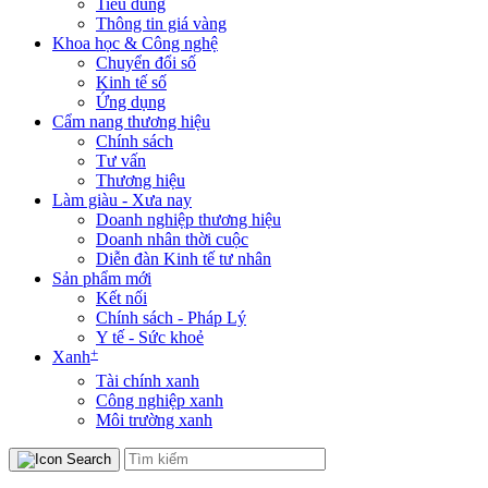
Tiêu dùng
Thông tin giá vàng
Khoa học & Công nghệ
Chuyển đổi số
Kinh tế số
Ứng dụng
Cẩm nang thương hiệu
Chính sách
Tư vấn
Thương hiệu
Làm giàu - Xưa nay
Doanh nghiệp thương hiệu
Doanh nhân thời cuộc
Diễn đàn Kinh tế tư nhân
Sản phẩm mới
Kết nối
Chính sách - Pháp Lý
Y tế - Sức khoẻ
+
Xanh
Tài chính xanh
Công nghiệp xanh
Môi trường xanh