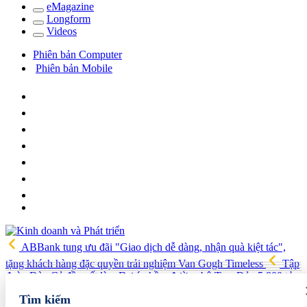
e
Magazine
Long
f
orm
Video
s
Phiên bản Computer
Phiên bản Mobile
ABBank tung ưu đãi "Giao dịch dễ dàng, nhận quà kiệt tác",
tặng khách hàng đặc quyền trải nghiệm Van Gogh Timeless
Tập
đoàn Đèo Cả đề xuất làm Dự án hầm đường bộ Tam Đảo 5.800 tỷ
Hải quan Lào Cai phát hiện 5 vụ vi phạm, tạm giữ gần 700 kg
Tìm kiếm