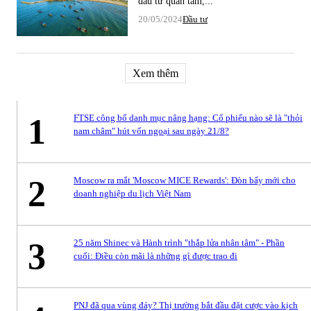
đầu tư quan tâm,...
20/05/2024
Đầu tư
Xem thêm
1
FTSE công bố danh mục nâng hạng: Cổ phiếu nào sẽ là "thỏi
nam châm" hút vốn ngoại sau ngày 21/8?
2
Moscow ra mắt 'Moscow MICE Rewards': Đòn bẩy mới cho
doanh nghiệp du lịch Việt Nam
3
25 năm Shinec và Hành trình "thắp lửa nhân tâm" - Phần
cuối: Điều còn mãi là những gì được trao đi
PNJ đã qua vùng đáy? Thị trường bắt đầu đặt cược vào kịch