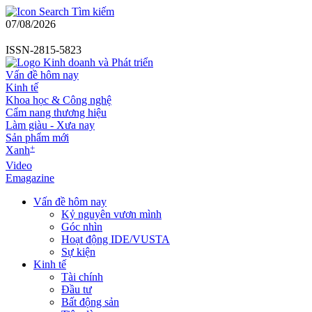
Tìm kiếm
07/08/2026
ISSN-2815-5823
Vấn đề hôm nay
Kinh tế
Khoa học & Công nghệ
Cẩm nang thương hiệu
Làm giàu - Xưa nay
Sản phẩm mới
+
Xanh
Video
Emagazine
Vấn đề hôm nay
Kỷ nguyên vươn mình
Góc nhìn
Hoạt động IDE/VUSTA
Sự kiện
Kinh tế
Tài chính
Đầu tư
Bất động sản