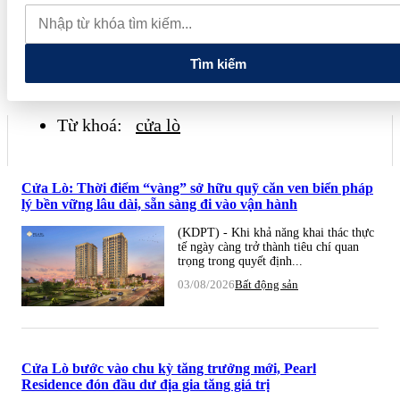
thực phẩm và nhiều điện thoại nhập lậu
Lan tỏa văn hóa kinh
doanh, tìm kiếm doanh nghiệp tiêu biểu trên toàn quốc
Địa chỉ
các cửa hàng rau củ quả sạch tại Hà Nội
Tìm kiếm
Từ khoá:
cửa lò
Cửa Lò: Thời điểm “vàng” sở hữu quỹ căn ven biển pháp
lý bền vững lâu dài, sẵn sàng đi vào vận hành
(KDPT) - Khi khả năng khai thác thực
tế ngày càng trở thành tiêu chí quan
trọng trong quyết định...
03/08/2026
Bất động sản
Cửa Lò bước vào chu kỳ tăng trưởng mới, Pearl
Residence đón đầu dư địa gia tăng giá trị