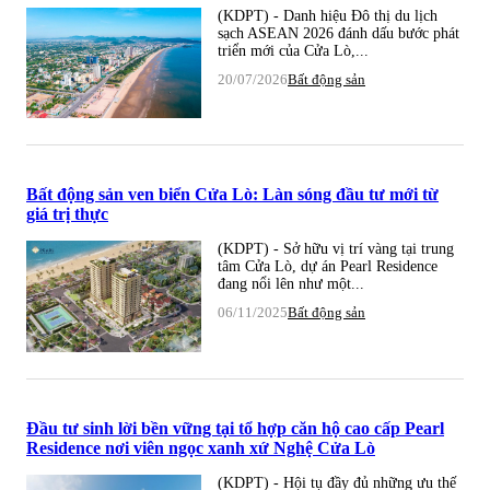
(KDPT) - Danh hiệu Đô thị du lịch
sạch ASEAN 2026 đánh dấu bước phát
triển mới của Cửa Lò,...
20/07/2026
Bất động sản
Bất động sản ven biển Cửa Lò: Làn sóng đầu tư mới từ
giá trị thực
(KDPT) - Sở hữu vị trí vàng tại trung
tâm Cửa Lò, dự án Pearl Residence
đang nổi lên như một...
06/11/2025
Bất động sản
Đầu tư sinh lời bền vững tại tổ hợp căn hộ cao cấp Pearl
Residence nơi viên ngọc xanh xứ Nghệ Cửa Lò
(KDPT) - Hội tụ đầy đủ những ưu thế