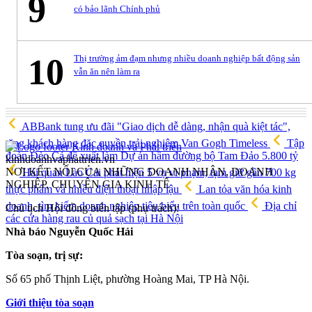
9
có bảo lãnh Chính phủ
10
Thị trường ảm đạm nhưng nhiều doanh nghiệp bất động sản
vẫn ăn nên làm ra
ABBank tung ưu đãi "Giao dịch dễ dàng, nhận quà kiệt tác",
tặng khách hàng đặc quyền trải nghiệm Van Gogh Timeless
Tập
đoàn Đèo Cả đề xuất làm Dự án hầm đường bộ Tam Đảo 5.800 tỷ
kinhdoanhvaphattrien.vn
NƠI KẾT NỐI CỦA NHỮNG DOANH NHÂN, DOANH
Hải quan Lào Cai phát hiện 5 vụ vi phạm, tạm giữ gần 700 kg
NGHIỆP, CHUYÊN GIA KINH TẾ
thực phẩm và nhiều điện thoại nhập lậu
Lan tỏa văn hóa kinh
doanh, tìm kiếm doanh nghiệp tiêu biểu trên toàn quốc
Địa chỉ
Chủ tịch Hội đồng biên tập (phụ trách):
các cửa hàng rau củ quả sạch tại Hà Nội
Nhà báo Nguyễn Quốc Hải
Tòa soạn, trị sự:
Số 65 phố Thịnh Liệt, phường Hoàng Mai, TP Hà Nội.
Giới thiệu tòa soạn