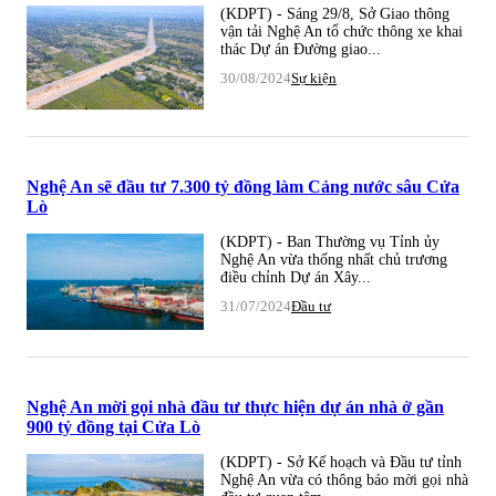
(KDPT) - Sáng 29/8, Sở Giao thông
vận tải Nghệ An tổ chức thông xe khai
thác Dự án Đường giao...
30/08/2024
Sự kiện
Nghệ An sẽ đầu tư 7.300 tỷ đồng làm Cảng nước sâu Cửa
Lò
(KDPT) - Ban Thường vụ Tỉnh ủy
Nghệ An vừa thống nhất chủ trương
điều chỉnh Dự án Xây...
31/07/2024
Đầu tư
Nghệ An mời gọi nhà đầu tư thực hiện dự án nhà ở gần
900 tỷ đồng tại Cửa Lò
(KDPT) - Sở Kế hoạch và Đầu tư tỉnh
Nghệ An vừa có thông báo mời gọi nhà