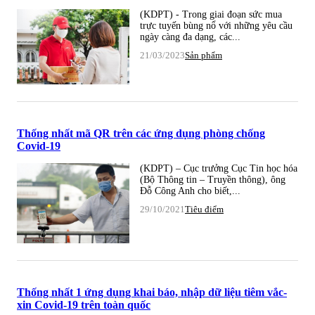
(KDPT) - Trong giai đoạn sức mua
trực tuyến bùng nổ với những yêu cầu
ngày càng đa dạng, các...
21/03/2023
Sản phẩm
Thống nhất mã QR trên các ứng dụng phòng chống
Covid-19
(KDPT) – Cục trưởng Cục Tin học hóa
(Bộ Thông tin – Truyền thông), ông
Đỗ Công Anh cho biết,...
29/10/2021
Tiêu điểm
Thống nhất 1 ứng dụng khai báo, nhập dữ liệu tiêm vắc-
xin Covid-19 trên toàn quốc