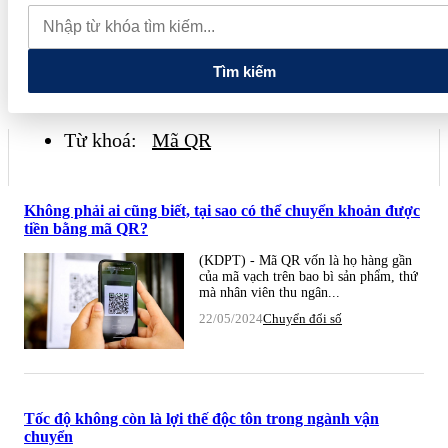
đến nâng cao năng lực vận hành và quản trị rủi ro của doanh nghiệp
Tổng Bí thư, Chủ tịch nước: Hạ tầng phải được chuẩn bị cho
nền kinh tế tương lai
Tìm kiếm
Từ khoá:
Mã QR
Không phải ai cũng biết, tại sao có thể chuyển khoản được
tiền bằng mã QR?
(KDPT) - Mã QR vốn là họ hàng gần
của mã vạch trên bao bì sản phẩm, thứ
mà nhân viên thu ngân...
22/05/2024
Chuyển đổi số
Tốc độ không còn là lợi thế độc tôn trong ngành vận
chuyển