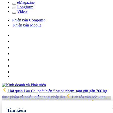
e
Magazine
Long
f
orm
Video
s
Phiên bản Computer
Phiên bản Mobile
Hải quan Lào Cai phát hiện 5 vụ vi phạm, tạm giữ gần 700 kg
thực phẩm và nhiều điện thoại nhập lậu
Lan tỏa văn hóa kinh
doanh, tìm kiếm doanh nghiệp tiêu biểu trên toàn quốc
Địa chỉ
các cửa hàng rau củ quả sạch tại Hà Nội
AI từ công cụ hỗ trợ
Tìm kiếm