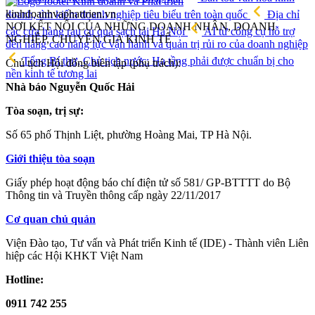
kinhdoanhvaphattrien.vn
doanh, tìm kiếm doanh nghiệp tiêu biểu trên toàn quốc
Địa chỉ
NƠI KẾT NỐI CỦA NHỮNG DOANH NHÂN, DOANH
các cửa hàng rau củ quả sạch tại Hà Nội
AI từ công cụ hỗ trợ
NGHIỆP, CHUYÊN GIA KINH TẾ
đến nâng cao năng lực vận hành và quản trị rủi ro của doanh nghiệp
Tổng Bí thư, Chủ tịch nước: Hạ tầng phải được chuẩn bị cho
Chủ tịch Hội đồng biên tập (phụ trách):
nền kinh tế tương lai
Nhà báo Nguyễn Quốc Hải
Tòa soạn, trị sự:
Số 65 phố Thịnh Liệt, phường Hoàng Mai, TP Hà Nội.
Giới thiệu tòa soạn
Giấy phép hoạt động báo chí điện tử số 581/ GP-BTTTT do Bộ
Thông tin và Truyền thông cấp ngày 22/11/2017
Cơ quan chủ quản
Viện Đào tạo, Tư vấn và Phát triển Kinh tế (IDE) - Thành viên Liên
hiệp các Hội KHKT Việt Nam
Hotline:
0911 742 255