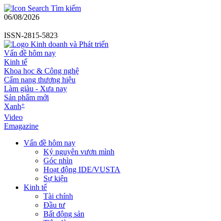
Tìm kiếm
06/08/2026
ISSN-2815-5823
Vấn đề hôm nay
Kinh tế
Khoa học & Công nghệ
Cẩm nang thương hiệu
Làm giàu - Xưa nay
Sản phẩm mới
+
Xanh
Video
Emagazine
Vấn đề hôm nay
Kỷ nguyên vươn mình
Góc nhìn
Hoạt động IDE/VUSTA
Sự kiện
Kinh tế
Tài chính
Đầu tư
Bất động sản