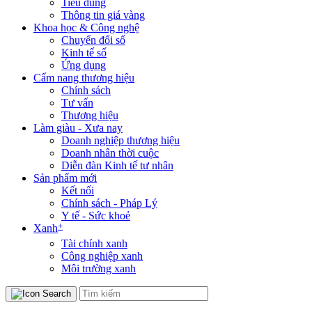
Tiêu dùng
Thông tin giá vàng
Khoa học & Công nghệ
Chuyển đổi số
Kinh tế số
Ứng dụng
Cẩm nang thương hiệu
Chính sách
Tư vấn
Thương hiệu
Làm giàu - Xưa nay
Doanh nghiệp thương hiệu
Doanh nhân thời cuộc
Diễn đàn Kinh tế tư nhân
Sản phẩm mới
Kết nối
Chính sách - Pháp Lý
Y tế - Sức khoẻ
+
Xanh
Tài chính xanh
Công nghiệp xanh
Môi trường xanh