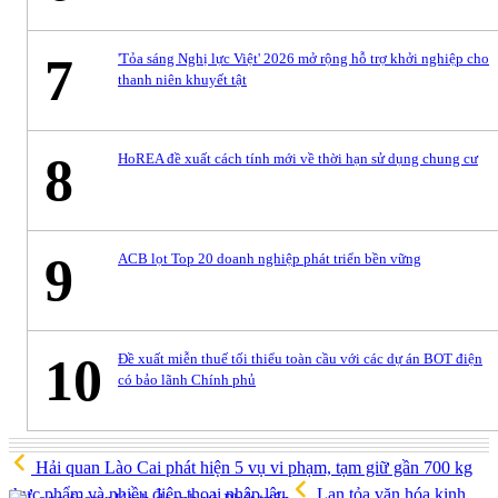
7
'Tỏa sáng Nghị lực Việt' 2026 mở rộng hỗ trợ khởi nghiệp cho
thanh niên khuyết tật
8
HoREA đề xuất cách tính mới về thời hạn sử dụng chung cư
9
ACB lọt Top 20 doanh nghiệp phát triển bền vững
10
Đề xuất miễn thuế tối thiểu toàn cầu với các dự án BOT điện
có bảo lãnh Chính phủ
Hải quan Lào Cai phát hiện 5 vụ vi phạm, tạm giữ gần 700 kg
thực phẩm và nhiều điện thoại nhập lậu
Lan tỏa văn hóa kinh