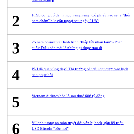
2
FTSE công bố danh mục nâng hạng: Cổ phiếu nào sẽ là "thỏi
nam châm" hút vốn ngoại sau ngày 21/8?
3
25 năm Shinec và Hành trình "thắp lửa nhân tâm" - Phần
cuối: Điều còn mãi là những gì được trao đi
4
PNJ đã qua vùng đáy? Thị trường bắt đầu đặt cược vào kịch
bản phục hồi
5
Vietnam Airlines báo lỗ sau thuế 606 tỷ đồng
6
Ví lạnh tưởng an toàn tuyệt đối vẫn bị hack, gần 89 triệu
USD Bitcoin "bốc hơi"