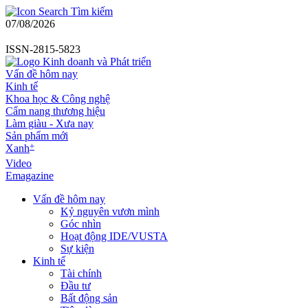
Tìm kiếm
07/08/2026
ISSN-2815-5823
Vấn đề hôm nay
Kinh tế
Khoa học & Công nghệ
Cẩm nang thương hiệu
Làm giàu - Xưa nay
Sản phẩm mới
+
Xanh
Video
Emagazine
Vấn đề hôm nay
Kỷ nguyên vươn mình
Góc nhìn
Hoạt động IDE/VUSTA
Sự kiện
Kinh tế
Tài chính
Đầu tư
Bất động sản