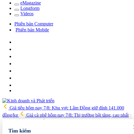
e
Magazine
Long
f
orm
Video
s
Phiên bản Computer
Phiên bản Mobile
Giá tiêu hôm nay 7/8: Khu vực Lâm Đồng giữ đỉnh 141.000
đồng/kg
Giá cà phê hôm nay 7/8: Thị trường bật tăng, cao nhất
lên 99.000 đồng/kg
Phát triển tối thiểu 20 doanh nghiệp làm chủ
công nghệ, sản phẩm công nghệ chiến lược
ABBank tung ưu
Tìm kiếm