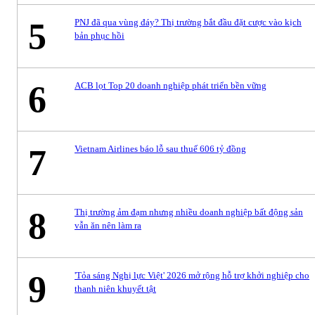
5
PNJ đã qua vùng đáy? Thị trường bắt đầu đặt cược vào kịch
bản phục hồi
6
ACB lọt Top 20 doanh nghiệp phát triển bền vững
7
Vietnam Airlines báo lỗ sau thuế 606 tỷ đồng
8
Thị trường ảm đạm nhưng nhiều doanh nghiệp bất động sản
vẫn ăn nên làm ra
9
'Tỏa sáng Nghị lực Việt' 2026 mở rộng hỗ trợ khởi nghiệp cho
thanh niên khuyết tật