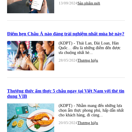
13/09/2024
Sản phẩm mới
Điểm hẹn Châu Á nào đáng trải nghiệm nhất mùa hè này?
(KDPT) - Thái Lan, Đài Loan, Hàn
Quốc… đều là những điểm đến được
ưa chuộng nhất hè...
28/05/2024
Thương hiệu
Thưởng thức ẩm thực 5 châu ngay tại Việt Nam với thẻ tín
dụng VIB
(KDPT) - Nhằm mang đến những lựa
chọn ẩm thực phong phú, hấp dẫn nhất
cho khách hàng, đi cùng...
20/05/2024
Thương hiệu