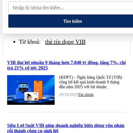
đãi "Giao dịch dễ dàng, nhận quà kiệt tác", tặng khách hàng đặc
quyền trải nghiệm Van Gogh Timeless
Tập đoàn Đèo Cả đề
xuất làm Dự án hầm đường bộ Tam Đảo 5.800 tỷ
Tìm kiếm
Từ khoá:
thẻ tín dụng VIB
VIB đạt lợi nhuận 9 tháng hơn 7.040 tỷ đồng, tăng 7%, chi
trả 21% cổ tức 2025
(KDPT) - Ngân hàng Quốc Tế (VIB)
công bố kết quả kinh doanh 9 tháng
đầu năm 2025 với lợi nhuận...
29/10/2025
Tài chính
Siêu Lợi Suất VIB giúp doanh nghiệp biến dòng vốn nhàn
rỗi thành công cụ sinh lời