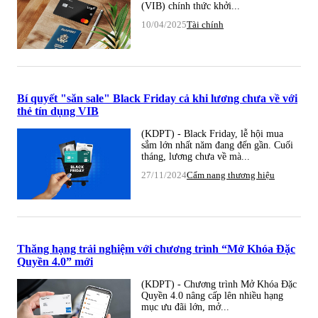
(VIB) chính thức khởi...
10/04/2025
Tài chính
Bí quyết "săn sale" Black Friday cả khi lương chưa về với
thẻ tín dụng VIB
(KDPT) - Black Friday, lễ hội mua
sắm lớn nhất năm đang đến gần. Cuối
tháng, lương chưa về mà...
27/11/2024
Cẩm nang thương hiệu
Thăng hạng trải nghiệm với chương trình “Mở Khóa Đặc
Quyền 4.0” mới
(KDPT) - Chương trình Mở Khóa Đặc
Quyền 4.0 nâng cấp lên nhiều hạng
mục ưu đãi lớn, mở...