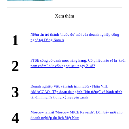
Xem thêm
1
Niềm tin trở thành 'thước đo' mới của doanh nghiệp công
nghệ tại Đông Nam Á
2
FTSE công bố danh mục nâng hạng: Cổ phiếu nào sẽ là "thỏi
nam châm" hút vốn ngoại sau ngày 21/8?
3
Doanh nghiệp Việt và hành trình ESG - Phần VIII:
AMACCAO - Tập đoàn đa ngành “kín tiếng” và hành trình
tái định nghĩa trong kỷ nguyên xanh
4
Moscow ra mắt 'Moscow MICE Rewards': Đòn bẩy mới cho
doanh nghiệp du lịch Việt Nam