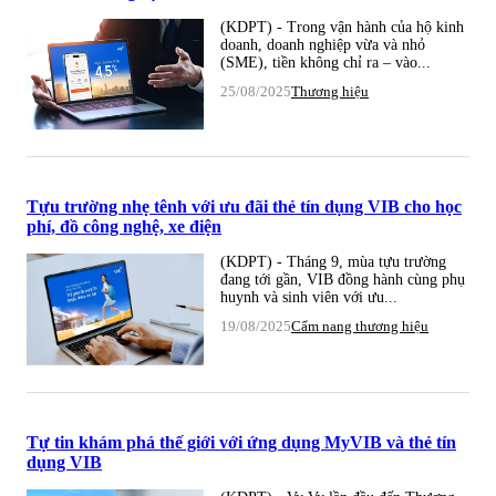
(KDPT) - Trong vận hành của hộ kinh
doanh, doanh nghiệp vừa và nhỏ
(SME), tiền không chỉ ra – vào...
25/08/2025
Thương hiệu
Tựu trường nhẹ tênh với ưu đãi thẻ tín dụng VIB cho học
phí, đồ công nghệ, xe điện
(KDPT) - Tháng 9, mùa tựu trường
đang tới gần, VIB đồng hành cùng phụ
huynh và sinh viên với ưu...
19/08/2025
Cẩm nang thương hiệu
Tự tin khám phá thế giới với ứng dụng MyVIB và thẻ tín
dụng VIB