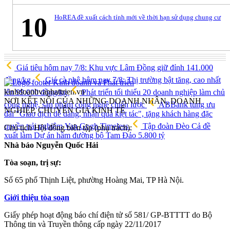
10
HoREA đề xuất cách tính mới về thời hạn sử dụng chung cư
Giá tiêu hôm nay 7/8: Khu vực Lâm Đồng giữ đỉnh 141.000
đồng/kg
Giá cà phê hôm nay 7/8: Thị trường bật tăng, cao nhất
kinhdoanhvaphattrien.vn
lên 99.000 đồng/kg
Phát triển tối thiểu 20 doanh nghiệp làm chủ
NƠI KẾT NỐI CỦA NHỮNG DOANH NHÂN, DOANH
công nghệ, sản phẩm công nghệ chiến lược
ABBank tung ưu
NGHIỆP, CHUYÊN GIA KINH TẾ
đãi "Giao dịch dễ dàng, nhận quà kiệt tác", tặng khách hàng đặc
quyền trải nghiệm Van Gogh Timeless
Tập đoàn Đèo Cả đề
Chủ tịch Hội đồng biên tập (phụ trách):
xuất làm Dự án hầm đường bộ Tam Đảo 5.800 tỷ
Nhà báo Nguyễn Quốc Hải
Tòa soạn, trị sự:
Số 65 phố Thịnh Liệt, phường Hoàng Mai, TP Hà Nội.
Giới thiệu tòa soạn
Giấy phép hoạt động báo chí điện tử số 581/ GP-BTTTT do Bộ
Thông tin và Truyền thông cấp ngày 22/11/2017