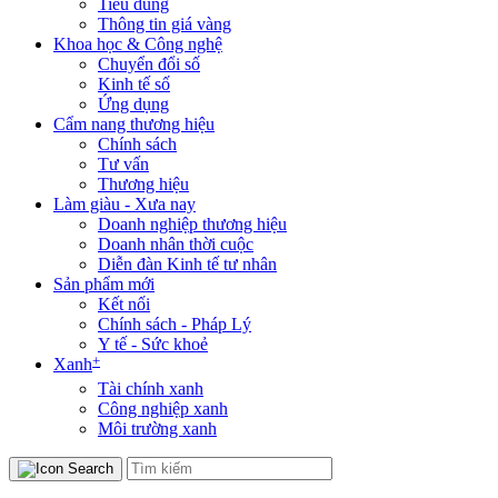
Tiêu dùng
Thông tin giá vàng
Khoa học & Công nghệ
Chuyển đổi số
Kinh tế số
Ứng dụng
Cẩm nang thương hiệu
Chính sách
Tư vấn
Thương hiệu
Làm giàu - Xưa nay
Doanh nghiệp thương hiệu
Doanh nhân thời cuộc
Diễn đàn Kinh tế tư nhân
Sản phẩm mới
Kết nối
Chính sách - Pháp Lý
Y tế - Sức khoẻ
+
Xanh
Tài chính xanh
Công nghiệp xanh
Môi trường xanh