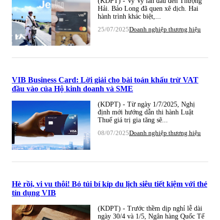
(KDPT) - Vy Vy lần đầu đến Thượng
Hải. Bảo Long đã quen xê dịch. Hai
hành trình khác biệt,...
25/07/2025
Doanh nghiệp thương hiệu
VIB Business Card: Lời giải cho bài toán khấu trừ VAT
đầu vào của Hộ kinh doanh và SME
(KDPT) - Từ ngày 1/7/2025, Nghị
định mới hướng dẫn thi hành Luật
Thuế giá trị gia tăng sẽ...
08/07/2025
Doanh nghiệp thương hiệu
Hè rồi, vi vu thôi! Bỏ túi bí kíp du lịch siêu tiết kiệm với thẻ
tín dụng VIB
(KDPT) - Trước thềm dịp nghỉ lễ dài
ngày 30/4 và 1/5, Ngân hàng Quốc Tế