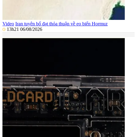
Video
Iran tuyên bố đạt thỏa thuận về eo biển Hormuz
13h21 06/08/2026