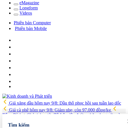
e
Magazine
Long
f
orm
Video
s
Phiên bản Computer
Phiên bản Mobile
Giá xăng dầu hôm nay 9/8: Dầu thô phục hồi sau tuần lao dốc
Giá cà phê hôm nay 9/8: Giảm nhẹ, còn 97.000 đồng/kg
Tổng Bí thư, Chủ tịch nước Tô Lâm lên đường thăm Australia và
New Zealand
Quốc hội tiếp tục thảo luận về hai dự án luật liên
Tìm kiếm