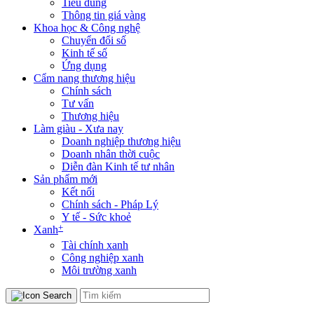
Tiêu dùng
Thông tin giá vàng
Khoa học & Công nghệ
Chuyển đổi số
Kinh tế số
Ứng dụng
Cẩm nang thương hiệu
Chính sách
Tư vấn
Thương hiệu
Làm giàu - Xưa nay
Doanh nghiệp thương hiệu
Doanh nhân thời cuộc
Diễn đàn Kinh tế tư nhân
Sản phẩm mới
Kết nối
Chính sách - Pháp Lý
Y tế - Sức khoẻ
+
Xanh
Tài chính xanh
Công nghiệp xanh
Môi trường xanh