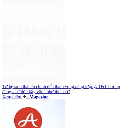
Từ hệ sinh thái tài chính đến tham vọng năng lượng: T&T Group
đang tạo "đòn bẩy vốn" như thế nào?
Xem thêm
e
Magazine