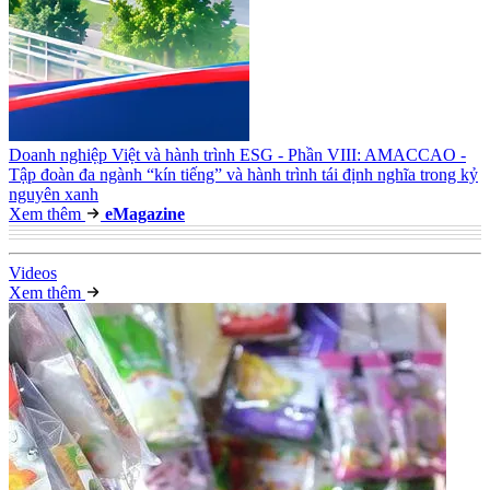
Doanh nghiệp Việt và hành trình ESG - Phần VIII: AMACCAO -
Tập đoàn đa ngành “kín tiếng” và hành trình tái định nghĩa trong kỷ
nguyên xanh
Xem thêm
e
Magazine
Video
s
Xem thêm