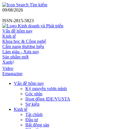
Tìm kiếm
09/08/2026
ISSN-2815-5823
Vấn đề hôm nay
Kinh tế
Khoa học & Công nghệ
Cẩm nang thương hiệu
Làm giàu - Xưa nay
Sản phẩm mới
+
Xanh
Video
Emagazine
Vấn đề hôm nay
Kỷ nguyên vươn mình
Góc nhìn
Hoạt động IDE/VUSTA
Sự kiện
Kinh tế
Tài chính
Đầu tư
Bất động sản