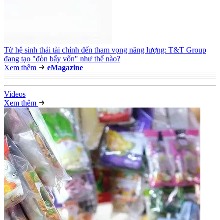
Từ hệ sinh thái tài chính đến tham vọng năng lượng: T&T Group
đang tạo "đòn bẩy vốn" như thế nào?
Xem thêm
e
Magazine
Video
s
Xem thêm