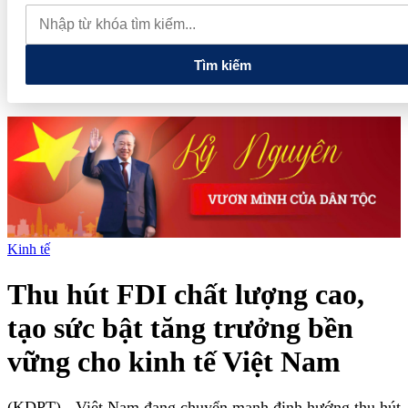
nghệ và đổi mới sáng tạo tầm nhìn dài hạn
5 chính sách lớn mở
đường cho thị trường hàng hóa phái sinh
Tuổi trẻ Điện Biên
thắp sáng ngọn lửa 'Tôi yêu Tổ quốc tôi'
Tìm kiếm
Kinh tế
Thu hút FDI chất lượng cao,
tạo sức bật tăng trưởng bền
vững cho kinh tế Việt Nam
(KDPT)
- Việt Nam đang chuyển mạnh định hướng thu hút