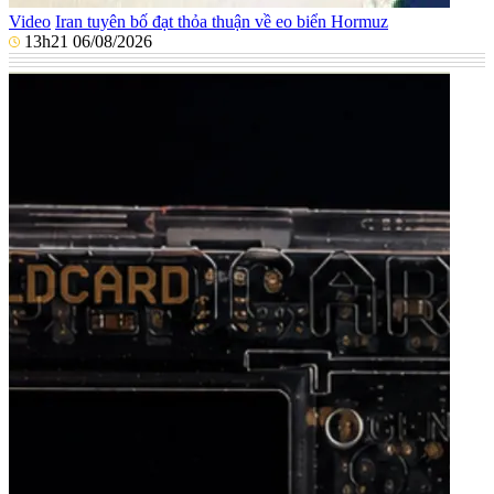
Video
Iran tuyên bố đạt thỏa thuận về eo biển Hormuz
13h21 06/08/2026