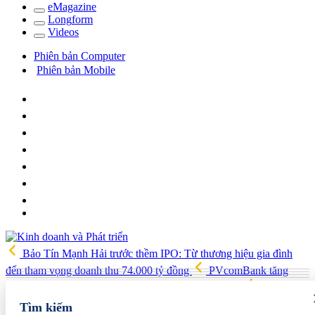
e
Magazine
Long
f
orm
Video
s
Phiên bản Computer
Phiên bản Mobile
Bảo Tín Mạnh Hải trước thềm IPO: Từ thương hiệu gia đình
đến tham vọng doanh thu 74.000 tỷ đồng
PVcomBank tăng
trưởng lợi nhuận tích cực, củng cố nền tảng tài chính
Việt Nam,
Australia xây dựng, triển khai chiến lược kết nối khoa học công
Tìm kiếm