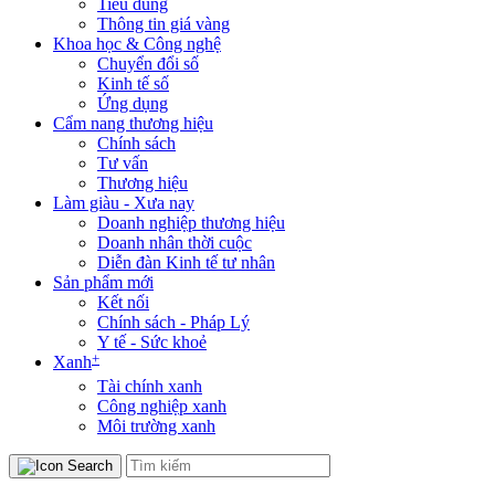
Tiêu dùng
Thông tin giá vàng
Khoa học & Công nghệ
Chuyển đổi số
Kinh tế số
Ứng dụng
Cẩm nang thương hiệu
Chính sách
Tư vấn
Thương hiệu
Làm giàu - Xưa nay
Doanh nghiệp thương hiệu
Doanh nhân thời cuộc
Diễn đàn Kinh tế tư nhân
Sản phẩm mới
Kết nối
Chính sách - Pháp Lý
Y tế - Sức khoẻ
+
Xanh
Tài chính xanh
Công nghiệp xanh
Môi trường xanh