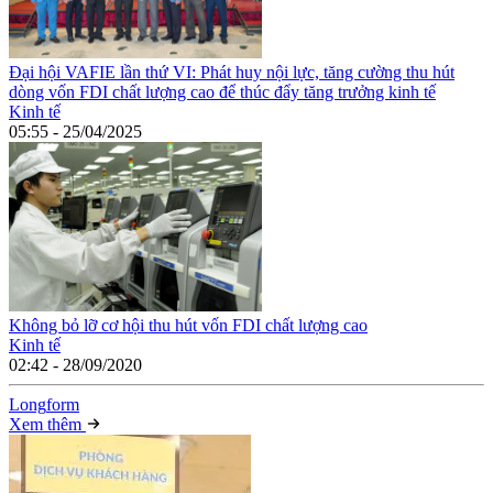
Đại hội VAFIE lần thứ VI: Phát huy nội lực, tăng cường thu hút
dòng vốn FDI chất lượng cao để thúc đẩy tăng trưởng kinh tế
Kinh tế
05:55 - 25/04/2025
Không bỏ lỡ cơ hội thu hút vốn FDI chất lượng cao
Kinh tế
02:42 - 28/09/2020
Long
f
orm
Xem thêm