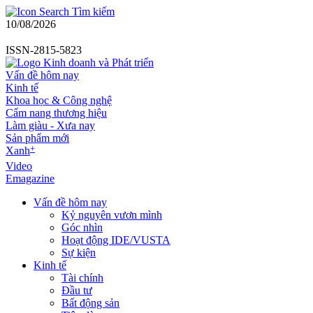
Tìm kiếm
10/08/2026
ISSN-2815-5823
Vấn đề hôm nay
Kinh tế
Khoa học & Công nghệ
Cẩm nang thương hiệu
Làm giàu - Xưa nay
Sản phẩm mới
+
Xanh
Video
Emagazine
Vấn đề hôm nay
Kỷ nguyên vươn mình
Góc nhìn
Hoạt động IDE/VUSTA
Sự kiện
Kinh tế
Tài chính
Đầu tư
Bất động sản