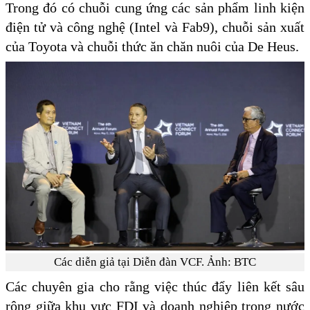
Trong đó có chuỗi cung ứng các sản phẩm linh kiện
điện tử và công nghệ (Intel và Fab9), chuỗi sản xuất
của Toyota và chuỗi thức ăn chăn nuôi của De Heus.
Các diễn giả tại Diễn đàn VCF. Ảnh: BTC
Các chuyên gia cho rằng việc thúc đẩy liên kết sâu
rộng giữa khu vực FDI và doanh nghiệp trong nước