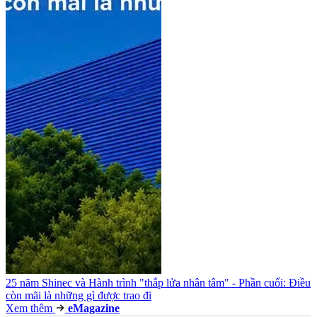
25 năm Shinec và Hành trình "thắp lửa nhân tâm" - Phần cuối: Điều
còn mãi là những gì được trao đi
Xem thêm
e
Magazine