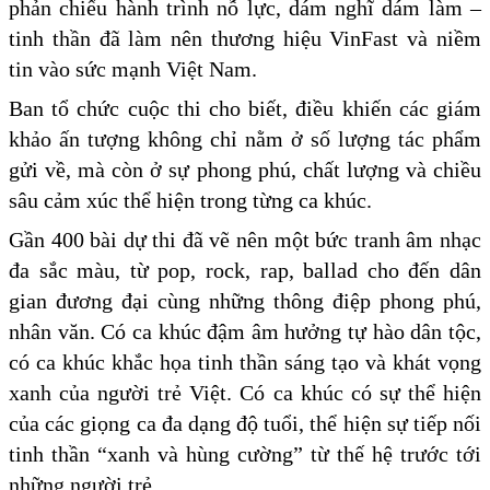
phản chiếu hành trình nỗ lực, dám nghĩ dám làm –
tinh thần đã làm nên thương hiệu VinFast và niềm
tin vào sức mạnh Việt Nam.
Ban tổ chức cuộc thi cho biết, điều khiến các giám
khảo ấn tượng không chỉ nằm ở số lượng tác phẩm
gửi về, mà còn ở sự phong phú, chất lượng và chiều
sâu cảm xúc thể hiện trong từng ca khúc.
Gần 400 bài dự thi đã vẽ nên một bức tranh âm nhạc
đa sắc màu, từ pop, rock, rap, ballad cho đến dân
gian đương đại cùng những thông điệp phong phú,
nhân văn. Có ca khúc đậm âm hưởng tự hào dân tộc,
có ca khúc khắc họa tinh thần sáng tạo và khát vọng
xanh của người trẻ Việt. Có ca khúc có sự thể hiện
của các giọng ca đa dạng độ tuổi, thể hiện sự tiếp nối
tinh thần “xanh và hùng cường” từ thế hệ trước tới
những người trẻ.