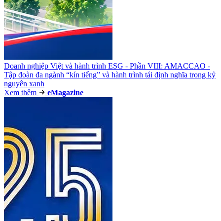
Doanh nghiệp Việt và hành trình ESG - Phần VIII: AMACCAO -
Tập đoàn đa ngành “kín tiếng” và hành trình tái định nghĩa trong kỷ
nguyên xanh
Xem thêm
e
Magazine