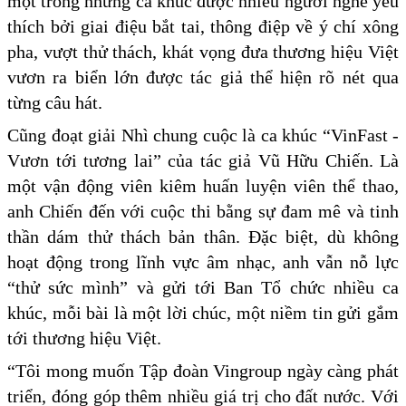
một trong những ca khúc được nhiều người nghe yêu
thích bởi giai điệu bắt tai, thông điệp về ý chí xông
pha, vượt thử thách, khát vọng đưa thương hiệu Việt
vươn ra biển lớn được tác giả thể hiện rõ nét qua
từng câu hát.
Cũng đoạt giải Nhì chung cuộc là ca khúc “VinFast -
Vươn tới tương lai” của tác giả Vũ Hữu Chiến. Là
một vận động viên kiêm huấn luyện viên thể thao,
anh Chiến đến với cuộc thi bằng sự đam mê và tinh
thần dám thử thách bản thân. Đặc biệt, dù không
hoạt động trong lĩnh vực âm nhạc, anh vẫn nỗ lực
“thử sức mình” và gửi tới Ban Tổ chức nhiều ca
khúc, mỗi bài là một lời chúc, một niềm tin gửi gắm
tới thương hiệu Việt.
“Tôi mong muốn Tập đoàn Vingroup ngày càng phát
triển, đóng góp thêm nhiều giá trị cho đất nước. Với