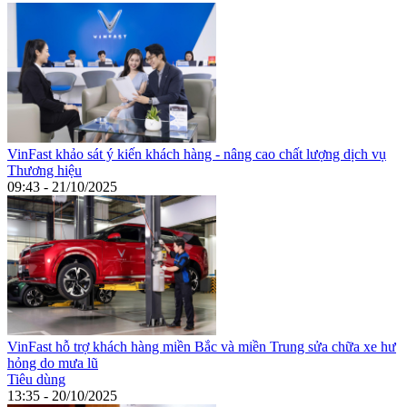
VinFast khảo sát ý kiến khách hàng - nâng cao chất lượng dịch vụ
Thương hiệu
09:43 - 21/10/2025
VinFast hỗ trợ khách hàng miền Bắc và miền Trung sửa chữa xe hư
hỏng do mưa lũ
Tiêu dùng
13:35 - 20/10/2025