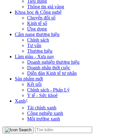
Tiêu dùng
Thông tin giá vàng
Khoa học & Công nghệ
Chuyển đổi số
Kinh tế số
Ứng dụng
Cẩm nang thương hiệu
Chính sách
Tư vấn
Thương hiệu
Làm giàu - Xưa nay
Doanh nghiệp thương hiệu
Doanh nhân thời cuộc
Diễn đàn Kinh tế tư nhân
Sản phẩm mới
Kết nối
Chính sách - Pháp Lý
Y tế - Sức khoẻ
+
Xanh
Tài chính xanh
Công nghiệp xanh
Môi trường xanh