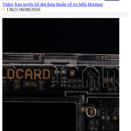
Video
Iran tuyên bố đạt thỏa thuận về eo biển Hormuz
13h21 06/08/2026