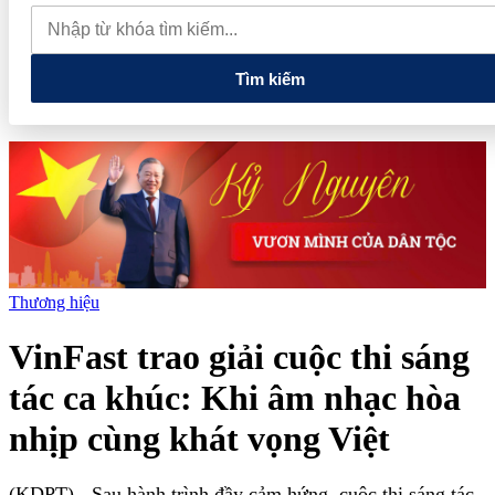
dự án Khu Nhà ở xã hội Phú Minh gần 400 tỷ đồng
Gia đình
Chủ tịch DIC Corp tiếp tục bị bán giải chấp hơn 8 triệu cổ phiếu,
doanh nghiệp mới hoàn thành khoảng 1/4 kế hoạch năm
Tìm kiếm
Thương hiệu
VinFast trao giải cuộc thi sáng
tác ca khúc: Khi âm nhạc hòa
nhịp cùng khát vọng Việt
(KDPT)
- Sau hành trình đầy cảm hứng, cuộc thi sáng tác