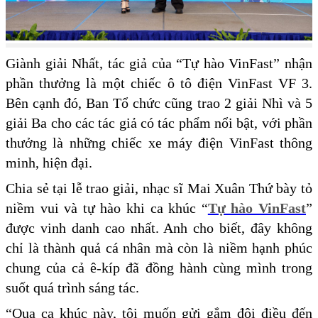
Giành giải Nhất, tác giả của “Tự hào VinFast” nhận
phần thưởng là một chiếc ô tô điện VinFast VF 3.
Bên cạnh đó, Ban Tổ chức cũng trao 2 giải Nhì và 5
giải Ba cho các tác giả có tác phẩm nổi bật, với phần
thưởng là những chiếc xe máy điện VinFast thông
minh, hiện đại.
Chia sẻ tại lễ trao giải, nhạc sĩ Mai Xuân Thứ bày tỏ
niềm vui và tự hào khi ca khúc “
Tự hào VinFast
”
được vinh danh cao nhất. Anh cho biết, đây không
chỉ là thành quả cá nhân mà còn là niềm hạnh phúc
chung của cả ê-kíp đã đồng hành cùng mình trong
suốt quá trình sáng tác.
“Qua ca khúc này, tôi muốn gửi gắm đôi điều đến