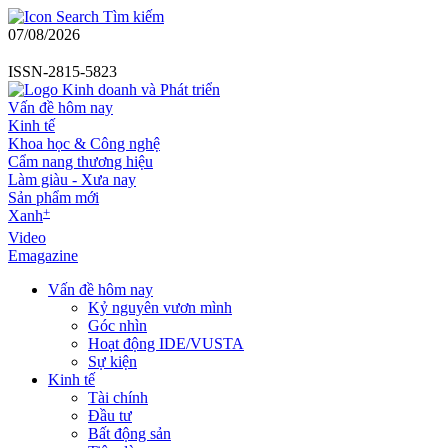
Tìm kiếm
07/08/2026
ISSN-2815-5823
Vấn đề hôm nay
Kinh tế
Khoa học & Công nghệ
Cẩm nang thương hiệu
Làm giàu - Xưa nay
Sản phẩm mới
+
Xanh
Video
Emagazine
Vấn đề hôm nay
Kỷ nguyên vươn mình
Góc nhìn
Hoạt động IDE/VUSTA
Sự kiện
Kinh tế
Tài chính
Đầu tư
Bất động sản