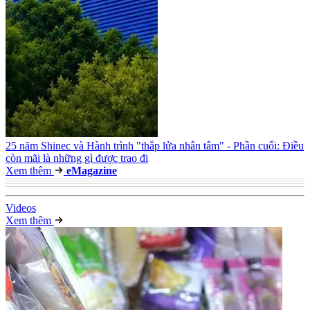
25 năm Shinec và Hành trình "thắp lửa nhân tâm" - Phần cuối: Điều
còn mãi là những gì được trao đi
Xem thêm
e
Magazine
Video
s
Xem thêm