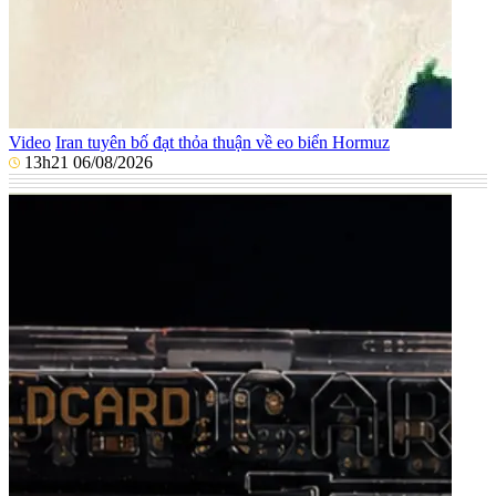
Video
Iran tuyên bố đạt thỏa thuận về eo biển Hormuz
13h21 06/08/2026