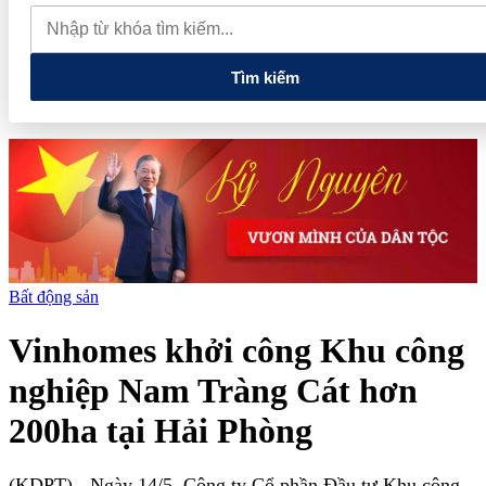
lao dốc mất mốc 100.000 đồng/kg
Chính phủ kiến tạo hệ sinh
thái phát triển, nâng tầm kinh tế tư nhân
Tìm kiếm
Bất động sản
Vinhomes khởi công Khu công
nghiệp Nam Tràng Cát hơn
200ha tại Hải Phòng
(KDPT)
- Ngày 14/5, Công ty Cổ phần Đầu tư Khu công