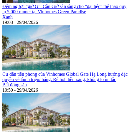
Đếm ngược “giờ G”: Cần Giờ sẵn sàng cho “đại tiệc” thể thao quy
tụ 5.000 runner tại Vinhomes Green Paradise
Xanh+
19:03 - 29/04/2026
Cư dân tiên phong của Vinhomes Global Gate Hạ Long hưởng đặc
quyền vé tàu 5 triệu/tháng: Rẻ hơn tiền xăng, không lo ùn tắc
Bất động sản
10:50 - 29/04/2026