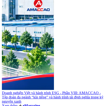
Doanh nghiệp Việt và hành trình ESG - Phần VIII: AMACCAO -
Tập đoàn đa ngành “kín tiếng” và hành trình tái định nghĩa trong kỷ
nguyên xanh
Xem thêm
e
Magazine