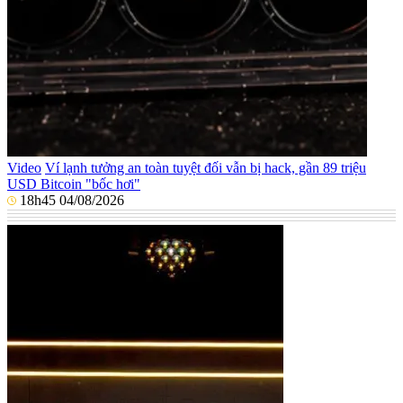
Video
Ví lạnh tưởng an toàn tuyệt đối vẫn bị hack, gần 89 triệu
USD Bitcoin "bốc hơi"
18h45 04/08/2026