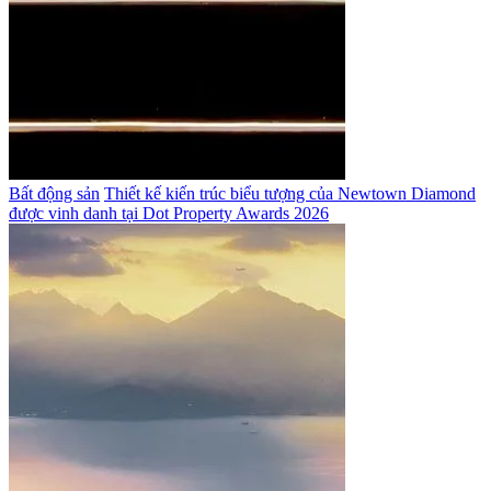
Bất động sản
Thiết kế kiến trúc biểu tượng của Newtown Diamond
được vinh danh tại Dot Property Awards 2026