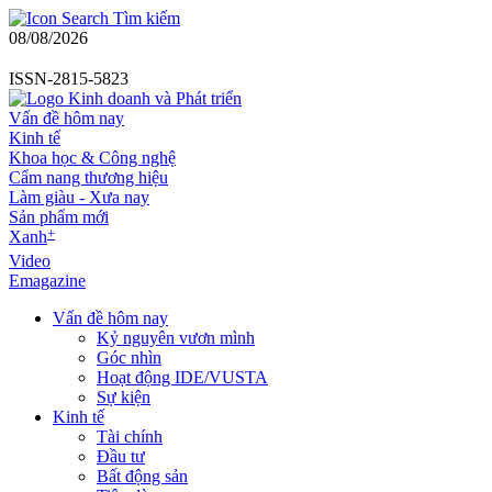
Tìm kiếm
08/08/2026
ISSN-2815-5823
Vấn đề hôm nay
Kinh tế
Khoa học & Công nghệ
Cẩm nang thương hiệu
Làm giàu - Xưa nay
Sản phẩm mới
+
Xanh
Video
Emagazine
Vấn đề hôm nay
Kỷ nguyên vươn mình
Góc nhìn
Hoạt động IDE/VUSTA
Sự kiện
Kinh tế
Tài chính
Đầu tư
Bất động sản