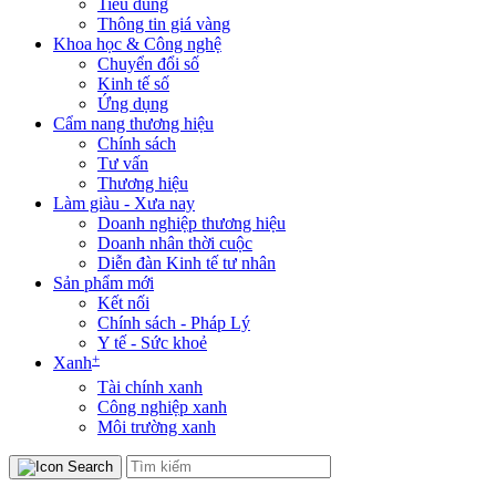
Tiêu dùng
Thông tin giá vàng
Khoa học & Công nghệ
Chuyển đổi số
Kinh tế số
Ứng dụng
Cẩm nang thương hiệu
Chính sách
Tư vấn
Thương hiệu
Làm giàu - Xưa nay
Doanh nghiệp thương hiệu
Doanh nhân thời cuộc
Diễn đàn Kinh tế tư nhân
Sản phẩm mới
Kết nối
Chính sách - Pháp Lý
Y tế - Sức khoẻ
+
Xanh
Tài chính xanh
Công nghiệp xanh
Môi trường xanh