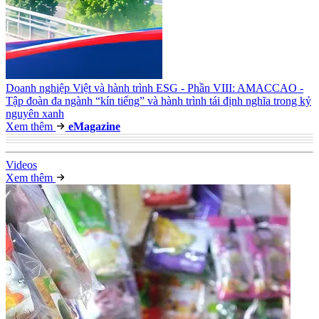
Doanh nghiệp Việt và hành trình ESG - Phần VIII: AMACCAO -
Tập đoàn đa ngành “kín tiếng” và hành trình tái định nghĩa trong kỷ
nguyên xanh
Xem thêm
e
Magazine
Video
s
Xem thêm