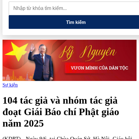
quan đến lĩnh vực tài chính, ngân hàng
Xử lý đến cùng các
vướng mắc, không đẩy doanh nghiệp đi vòng
Tìm kiếm
Sự kiện
104 tác giả và nhóm tác giả
đoạt Giái Báo chí Phật giáo
năm 2025
(KDPT)
- Ngày 9/6, tại Chùa Quán Sứ, Hà Nội, Giáo hội