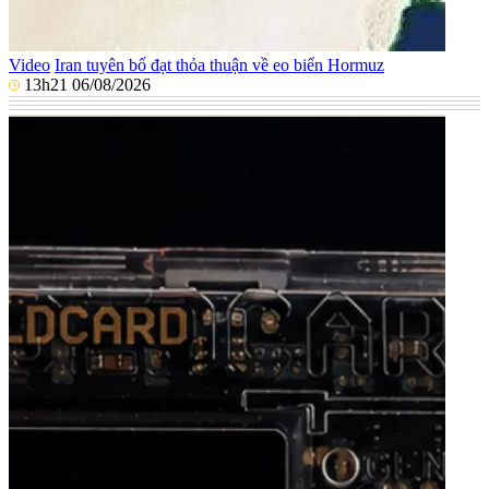
Video
Iran tuyên bố đạt thỏa thuận về eo biển Hormuz
13h21 06/08/2026