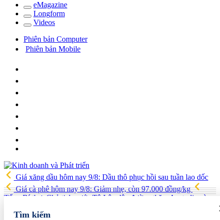
e
Magazine
Long
f
orm
Video
s
Phiên bản Computer
Phiên bản Mobile
Giá xăng dầu hôm nay 9/8: Dầu thô phục hồi sau tuần lao dốc
Giá cà phê hôm nay 9/8: Giảm nhẹ, còn 97.000 đồng/kg
Tổng Bí thư, Chủ tịch nước Tô Lâm lên đường thăm Australia và
New Zealand
Quốc hội tiếp tục thảo luận về hai dự án luật liên
Tìm kiếm