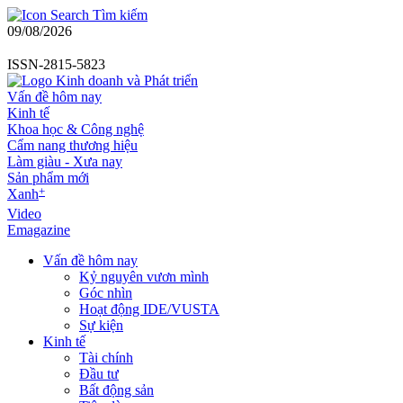
Tìm kiếm
09/08/2026
ISSN-2815-5823
Vấn đề hôm nay
Kinh tế
Khoa học & Công nghệ
Cẩm nang thương hiệu
Làm giàu - Xưa nay
Sản phẩm mới
+
Xanh
Video
Emagazine
Vấn đề hôm nay
Kỷ nguyên vươn mình
Góc nhìn
Hoạt động IDE/VUSTA
Sự kiện
Kinh tế
Tài chính
Đầu tư
Bất động sản