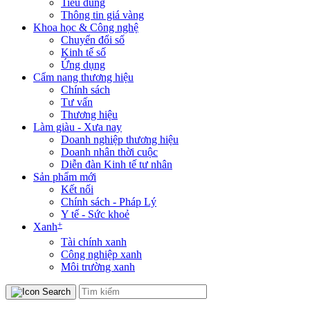
Tiêu dùng
Thông tin giá vàng
Khoa học & Công nghệ
Chuyển đổi số
Kinh tế số
Ứng dụng
Cẩm nang thương hiệu
Chính sách
Tư vấn
Thương hiệu
Làm giàu - Xưa nay
Doanh nghiệp thương hiệu
Doanh nhân thời cuộc
Diễn đàn Kinh tế tư nhân
Sản phẩm mới
Kết nối
Chính sách - Pháp Lý
Y tế - Sức khoẻ
+
Xanh
Tài chính xanh
Công nghiệp xanh
Môi trường xanh