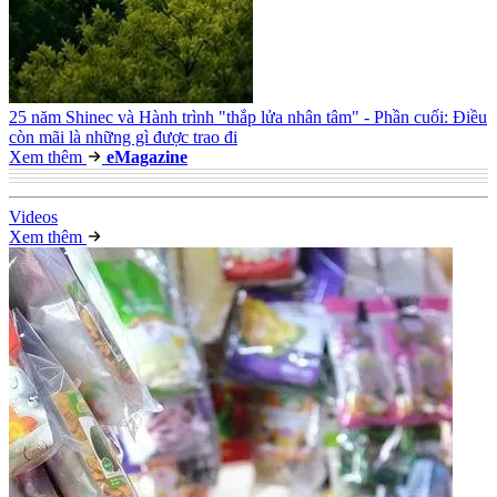
25 năm Shinec và Hành trình "thắp lửa nhân tâm" - Phần cuối: Điều
còn mãi là những gì được trao đi
Xem thêm
e
Magazine
Video
s
Xem thêm