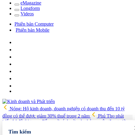
e
Magazine
Long
f
orm
Video
s
Phiên bản Computer
Phiên bản Mobile
Nóng: Hộ kinh doanh, doanh nghiệp có doanh thu đến 10 tỷ
đồng có thể được giảm 30% thuế trong 2 năm
Phú Thọ phát
triển 14 đô thị trọng điểm, mở cánh cửa cho kỷ nguyên tăng trưởng
mới
Vua quạt Trần Đình Tiệp: Từ bán quạt đến TikToker nổi
Tìm kiếm