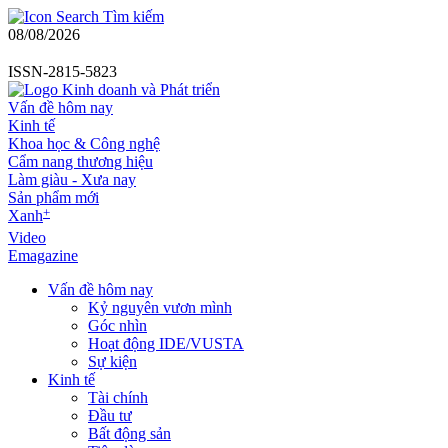
Tìm kiếm
08/08/2026
ISSN-2815-5823
Vấn đề hôm nay
Kinh tế
Khoa học & Công nghệ
Cẩm nang thương hiệu
Làm giàu - Xưa nay
Sản phẩm mới
+
Xanh
Video
Emagazine
Vấn đề hôm nay
Kỷ nguyên vươn mình
Góc nhìn
Hoạt động IDE/VUSTA
Sự kiện
Kinh tế
Tài chính
Đầu tư
Bất động sản