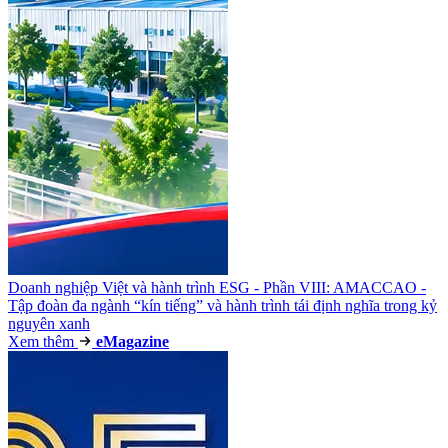
Doanh nghiệp Việt và hành trình ESG - Phần VIII: AMACCAO -
Tập đoàn đa ngành “kín tiếng” và hành trình tái định nghĩa trong kỷ
nguyên xanh
Xem thêm
e
Magazine