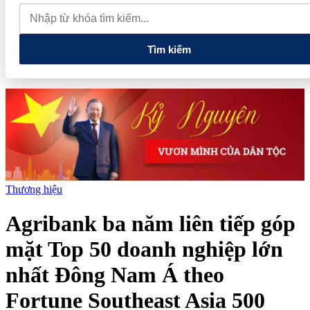
tiếng và vướng vòng lao lý
Vietnam Sport Show 2026 quy tụ
520 gian hàng, thúc đẩy kết nối ngành thể thao Việt Nam với thế
giới
Thiết kế kiến trúc biểu tượng của Newtown Diamond được
vinh danh tại Dot Property Awards 2026
Tìm kiếm
Thương hiệu
Agribank ba năm liên tiếp góp
mặt Top 50 doanh nghiệp lớn
nhất Đông Nam Á theo
Fortune Southeast Asia 500