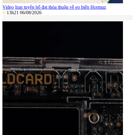
Video
Iran tuyên bố đạt thỏa thuận về eo biển Hormuz
13h21 06/08/2026