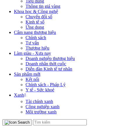
Tiêu dùng
Thông tin giá vàng
Khoa học & Công nghệ
Chuyển đổi số
Kinh tế số
Ứng dụng
Cẩm nang thương hiệu
Chính sách
Tư vấn
Thương hiệu
Làm giàu - Xưa nay
Doanh nghiệp thương hiệu
Doanh nhân thời cuộc
Diễn đàn Kinh tế tư nhân
Sản phẩm mới
Kết nối
Chính sách - Pháp Lý
Y tế - Sức khoẻ
+
Xanh
Tài chính xanh
Công nghiệp xanh
Môi trường xanh