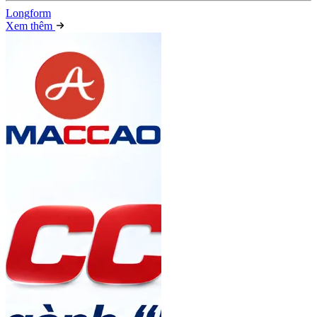
Long
f
orm
Xem thêm