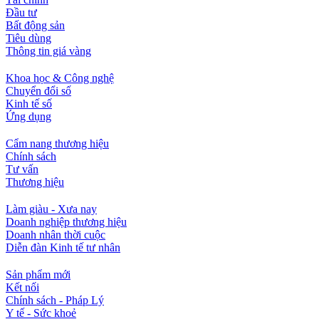
Đầu tư
Bất động sản
Tiêu dùng
Thông tin giá vàng
Khoa học & Công nghệ
Chuyển đổi số
Kinh tế số
Ứng dụng
Cẩm nang thương hiệu
Chính sách
Tư vấn
Thương hiệu
Làm giàu - Xưa nay
Doanh nghiệp thương hiệu
Doanh nhân thời cuộc
Diễn đàn Kinh tế tư nhân
Sản phẩm mới
Kết nối
Chính sách - Pháp Lý
Y tế - Sức khoẻ