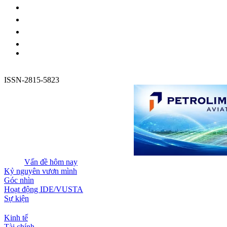
ISSN-2815-5823
Vấn đề hôm nay
Kỷ nguyên vươn mình
Góc nhìn
Hoạt động IDE/VUSTA
Sự kiện
Kinh tế
Tài chính