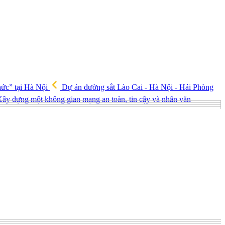
hức” tại Hà Nội
Dự án đường sắt Lào Cai - Hà Nội - Hải Phòng
ây dựng một không gian mạng an toàn, tin cậy và nhân văn