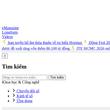
eMagazine
Longform
Videos
Iran tuyên bố đạt thỏa thuận về eo biển Hormuz
Đông Fest 20
được đề xuất tăng vốn thêm 86.100 tỷ đồng
ITE HCMC 2026 mở rộn
×
Tìm kiếm
Tìm kiếm
Khoa học & Công nghệ
Chuyển đổi số
Kinh tế số
Ứng dụng