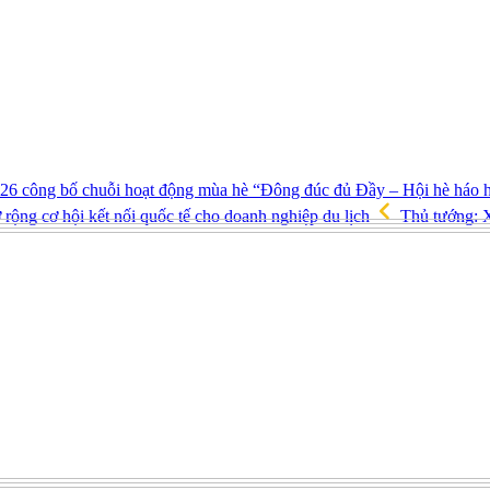
26 công bố chuỗi hoạt động mùa hè “Đông đúc đủ Đầy – Hội hè háo 
g cơ hội kết nối quốc tế cho doanh nghiệp du lịch
Thủ tướng: X