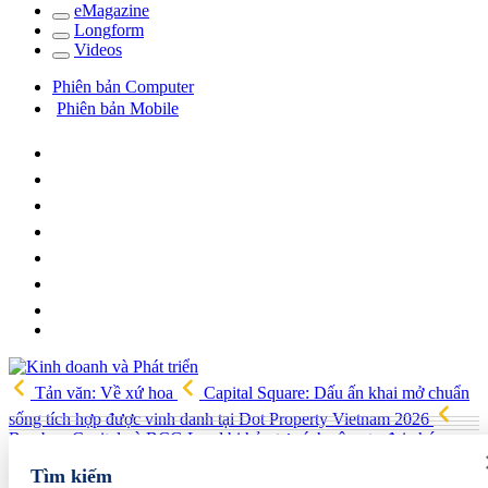
e
Magazine
Long
f
orm
Video
s
Phiên bản Computer
Phiên bản Mobile
Tản văn: Về xứ hoa
Capital Square: Dấu ấn khai mở chuẩn
sống tích hợp được vinh danh tại Dot Property Vietnam 2026
Bamboo Capital và BCG Land bị hủy tư cách công ty đại chúng,
quyền lợi cổ đông ra sao?
Công ty Dạ Hợp được chấp thuận làm
Tìm kiếm