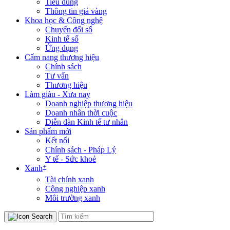
Tiêu dùng
Thông tin giá vàng
Khoa học & Công nghệ
Chuyển đổi số
Kinh tế số
Ứng dụng
Cẩm nang thương hiệu
Chính sách
Tư vấn
Thương hiệu
Làm giàu - Xưa nay
Doanh nghiệp thương hiệu
Doanh nhân thời cuộc
Diễn đàn Kinh tế tư nhân
Sản phẩm mới
Kết nối
Chính sách - Pháp Lý
Y tế - Sức khoẻ
+
Xanh
Tài chính xanh
Công nghiệp xanh
Môi trường xanh