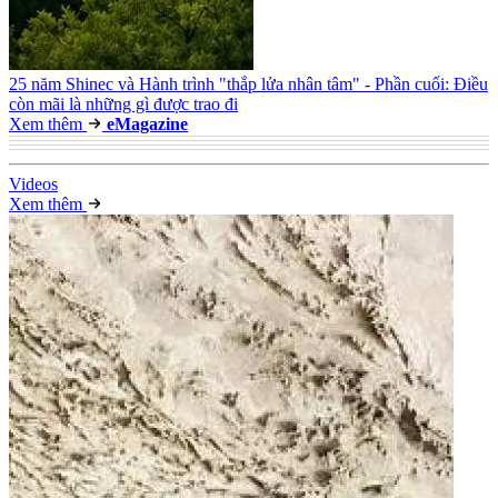
25 năm Shinec và Hành trình "thắp lửa nhân tâm" - Phần cuối: Điều
còn mãi là những gì được trao đi
Xem thêm
e
Magazine
Video
s
Xem thêm