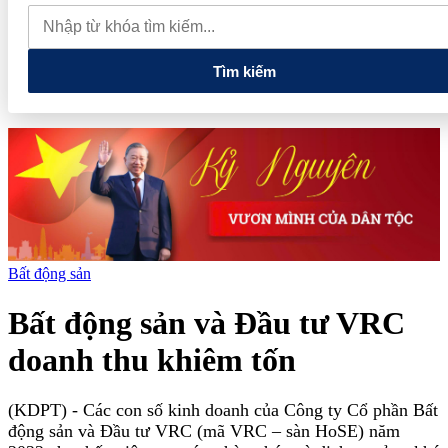
dự án Khu Nhà ở xã hội Phú Minh gần 400 tỷ đồng
Gia đình
Chủ tịch DIC Corp tiếp tục bị bán giải chấp hơn 8 triệu cổ phiếu,
doanh nghiệp mới hoàn thành khoảng 1/4 kế hoạch năm
Tìm kiếm
Bất động sản
Bất động sản và Đầu tư VRC
doanh thu khiêm tốn
(KDPT)
- Các con số kinh doanh của Công ty Cổ phần Bất
động sản và Đầu tư VRC (mã VRC – sàn HoSE) năm