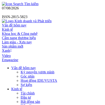
Tìm kiếm
07/08/2026
ISSN-2815-5823
Vấn đề hôm nay
Kinh tế
Khoa học & Công nghệ
Cẩm nang thương hiệu
Làm giàu - Xưa nay
Sản phẩm mới
+
Xanh
Video
Emagazine
Vấn đề hôm nay
Kỷ nguyên vươn mình
Góc nhìn
Hoạt động IDE/VUSTA
Sự kiện
Kinh tế
Tài chính
Đầu tư
Bất động sản