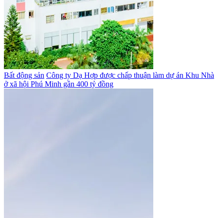
Bất động sản
Công ty Dạ Hợp được chấp thuận làm dự án Khu Nhà
ở xã hội Phú Minh gần 400 tỷ đồng