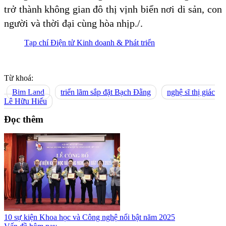
trở thành không gian đô thị vịnh biển nơi di sản, con
người và thời đại cùng hòa nhịp./.
Tạp chí Điện tử Kinh doanh & Phát triển
Từ khoá:
Bim Land
triển lãm sắp đặt Bạch Đằng
nghệ sĩ thị giác
Lê Hữu Hiếu
Đọc thêm
10 sự kiện Khoa học và Công nghệ nổi bật năm 2025