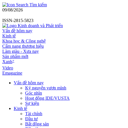
Tìm kiếm
09/08/2026
ISSN-2815-5823
Vấn đề hôm nay
Kinh tế
Khoa học & Công nghệ
Cẩm nang thương hiệu
Làm giàu - Xưa nay
Sản phẩm mới
+
Xanh
Video
Emagazine
Vấn đề hôm nay
Kỷ nguyên vươn mình
Góc nhìn
Hoạt động IDE/VUSTA
Sự kiện
Kinh tế
Tài chính
Đầu tư
Bất động sản