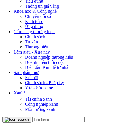
Tiêu dùng
Thông tin giá vàng
Khoa học & Công nghệ
Chuyển đổi số
Kinh tế số
Ứng dụng
Cẩm nang thương hiệu
Chính sách
Tư vấn
Thương hiệu
Làm giàu - Xưa nay
Doanh nghiệp thương hiệu
Doanh nhân thời cuộc
Diễn đàn Kinh tế tư nhân
Sản phẩm mới
Kết nối
Chính sách - Pháp Lý
Y tế - Sức khoẻ
+
Xanh
Tài chính xanh
Công nghiệp xanh
Môi trường xanh