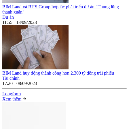
BIM Land và BHS Group hợp tác phát triển dự án "Thung lũng
thanh xuân"
Dự án
11:55 - 18/09/2023
BIM Land huy động thành công hơn 2.300 tỷ đồng trái phiếu
Tài chính
17:20 - 08/09/2023
Long
f
orm
Xem thêm