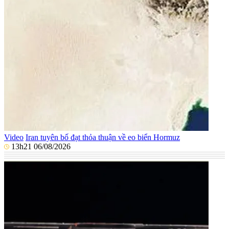
Video
Iran tuyên bố đạt thỏa thuận về eo biển Hormuz
13h21 06/08/2026