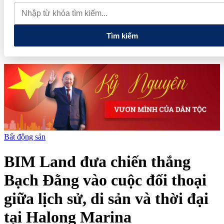
muốn mở rộng hợp tác công nghệ cao tại Đồng Nai
Từ hệ sinh
thái tài chính đến tham vọng năng lượng: T&T Group đang tạo
"đòn bẩy vốn" như thế nào?
Tìm kiếm
Bất động sản
BIM Land đưa chiến thắng
Bạch Đằng vào cuộc đối thoại
giữa lịch sử, di sản và thời đại
tại Halong Marina