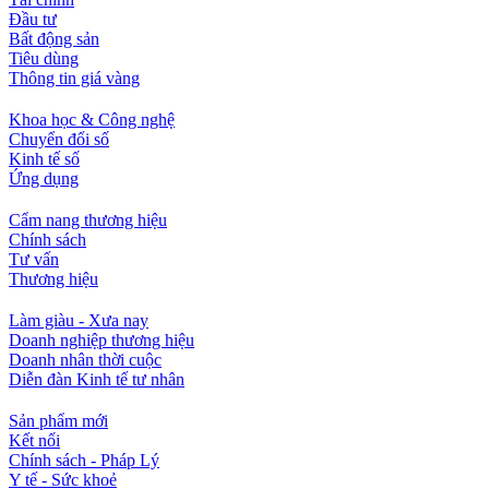
Đầu tư
Bất động sản
Tiêu dùng
Thông tin giá vàng
Khoa học & Công nghệ
Chuyển đổi số
Kinh tế số
Ứng dụng
Cẩm nang thương hiệu
Chính sách
Tư vấn
Thương hiệu
Làm giàu - Xưa nay
Doanh nghiệp thương hiệu
Doanh nhân thời cuộc
Diễn đàn Kinh tế tư nhân
Sản phẩm mới
Kết nối
Chính sách - Pháp Lý
Y tế - Sức khoẻ