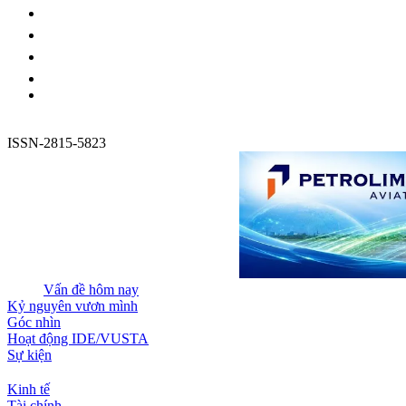
ISSN-2815-5823
Vấn đề hôm nay
Kỷ nguyên vươn mình
Góc nhìn
Hoạt động IDE/VUSTA
Sự kiện
Kinh tế
Tài chính