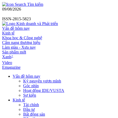
Tìm kiếm
09/08/2026
ISSN-2815-5823
Vấn đề hôm nay
Kinh tế
Khoa học & Công nghệ
Cẩm nang thương hiệu
Làm giàu - Xưa nay
Sản phẩm mới
+
Xanh
Video
Emagazine
Vấn đề hôm nay
Kỷ nguyên vươn mình
Góc nhìn
Hoạt động IDE/VUSTA
Sự kiện
Kinh tế
Tài chính
Đầu tư
Bất động sản