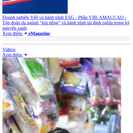
Doanh nghiệp Việt và hành trình ESG - Phần VIII: AMACCAO -
Tập đoàn đa ngành “kín tiếng” và hành trình tái định nghĩa trong kỷ
nguyên xanh
Xem thêm
e
Magazine
Video
s
Xem thêm