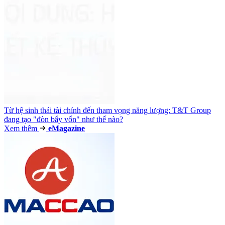
Từ hệ sinh thái tài chính đến tham vọng năng lượng: T&T Group
đang tạo "đòn bẩy vốn" như thế nào?
Xem thêm
e
Magazine