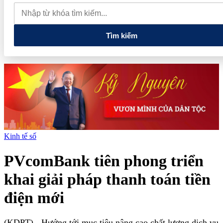
quan đến lĩnh vực tài chính, ngân hàng
Xử lý đến cùng các
vướng mắc, không đẩy doanh nghiệp đi vòng
Tìm kiếm
Kinh tế số
PVcomBank tiên phong triển
khai giải pháp thanh toán tiền
điện mới
(KDPT)
- Hướng tới mục tiêu nâng cao chất lượng dịch vụ