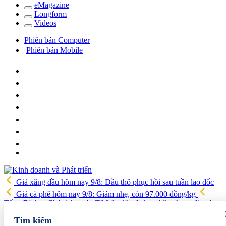
e
Magazine
Long
f
orm
Video
s
Phiên bản Computer
Phiên bản Mobile
Giá xăng dầu hôm nay 9/8: Dầu thô phục hồi sau tuần lao dốc
Giá cà phê hôm nay 9/8: Giảm nhẹ, còn 97.000 đồng/kg
Tổng Bí thư, Chủ tịch nước Tô Lâm lên đường thăm Australia và
New Zealand
Quốc hội tiếp tục thảo luận về hai dự án luật liên
Tìm kiếm