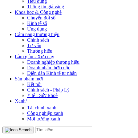
Tiêu dùng
Thông tin giá vàng
Khoa học & Công nghệ
Chuyển đổi số
Kinh tế số
Ứng dụng
Cẩm nang thương hiệu
Chính sách
Tư vấn
Thương hiệu
Làm giàu - Xưa nay
Doanh nghiệp thương hiệu
Doanh nhân thời cuộc
Diễn đàn Kinh tế tư nhân
Sản phẩm mới
Kết nối
Chính sách - Pháp Lý
Y tế - Sức khoẻ
+
Xanh
Tài chính xanh
Công nghiệp xanh
Môi trường xanh