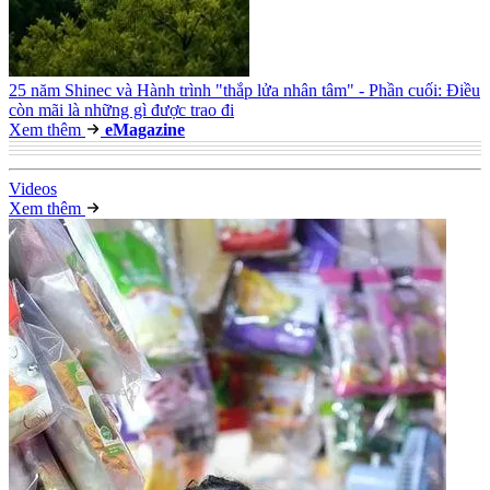
25 năm Shinec và Hành trình "thắp lửa nhân tâm" - Phần cuối: Điều
còn mãi là những gì được trao đi
Xem thêm
e
Magazine
Video
s
Xem thêm