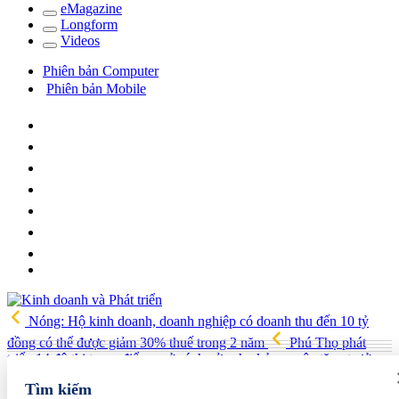
e
Magazine
Long
f
orm
Video
s
Phiên bản Computer
Phiên bản Mobile
Nóng: Hộ kinh doanh, doanh nghiệp có doanh thu đến 10 tỷ
đồng có thể được giảm 30% thuế trong 2 năm
Phú Thọ phát
triển 14 đô thị trọng điểm, mở cánh cửa cho kỷ nguyên tăng trưởng
mới
Vua quạt Trần Đình Tiệp: Từ bán quạt đến TikToker nổi
Tìm kiếm