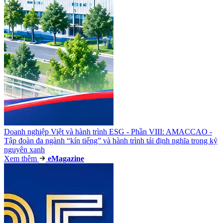
Doanh nghiệp Việt và hành trình ESG - Phần VIII: AMACCAO -
Tập đoàn đa ngành “kín tiếng” và hành trình tái định nghĩa trong kỷ
nguyên xanh
Xem thêm
e
Magazine