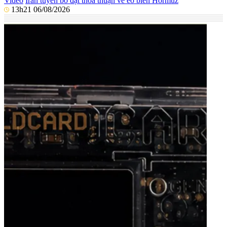
Video
Iran tuyên bố đạt thỏa thuận về eo biển Hormuz
13h21 06/08/2026