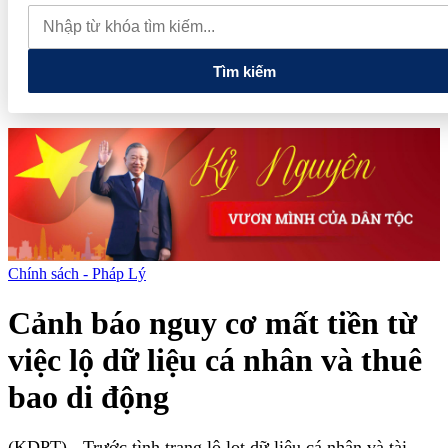
tiếng và vướng vòng lao lý
Vietnam Sport Show 2026 quy tụ
520 gian hàng, thúc đẩy kết nối ngành thể thao Việt Nam với thế
giới
Thiết kế kiến trúc biểu tượng của Newtown Diamond được
vinh danh tại Dot Property Awards 2026
Tìm kiếm
Chính sách - Pháp Lý
Cảnh báo nguy cơ mất tiền từ
việc lộ dữ liệu cá nhân và thuê
bao di động
(KDPT)
- Trước tình trạng lộ lọt dữ liệu cá nhân và tài