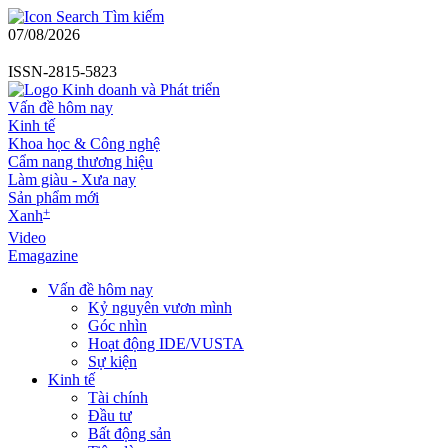
Tìm kiếm
07/08/2026
ISSN-2815-5823
Vấn đề hôm nay
Kinh tế
Khoa học & Công nghệ
Cẩm nang thương hiệu
Làm giàu - Xưa nay
Sản phẩm mới
+
Xanh
Video
Emagazine
Vấn đề hôm nay
Kỷ nguyên vươn mình
Góc nhìn
Hoạt động IDE/VUSTA
Sự kiện
Kinh tế
Tài chính
Đầu tư
Bất động sản