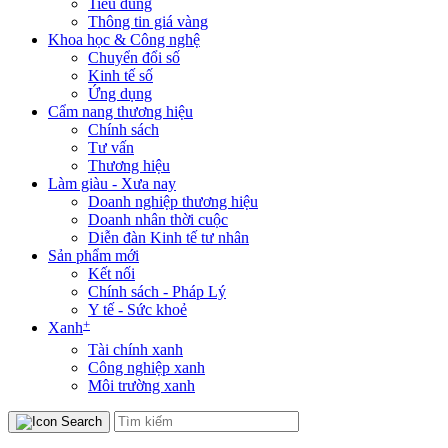
Tiêu dùng
Thông tin giá vàng
Khoa học & Công nghệ
Chuyển đổi số
Kinh tế số
Ứng dụng
Cẩm nang thương hiệu
Chính sách
Tư vấn
Thương hiệu
Làm giàu - Xưa nay
Doanh nghiệp thương hiệu
Doanh nhân thời cuộc
Diễn đàn Kinh tế tư nhân
Sản phẩm mới
Kết nối
Chính sách - Pháp Lý
Y tế - Sức khoẻ
+
Xanh
Tài chính xanh
Công nghiệp xanh
Môi trường xanh