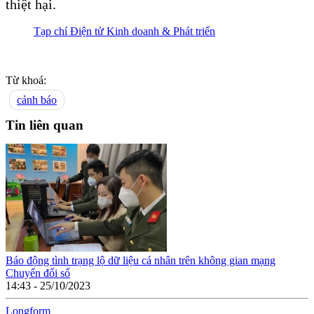
thiệt hại.
Tạp chí Điện tử Kinh doanh & Phát triển
Từ khoá:
cảnh báo
Tin liên quan
Báo động tình trạng lộ dữ liệu cá nhân trên không gian mạng
Chuyển đổi số
14:43 - 25/10/2023
Long
f
orm