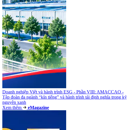
Doanh nghiệp Việt và hành trình ESG - Phần VIII: AMACCAO -
Tập đoàn đa ngành “kín tiếng” và hành trình tái định nghĩa trong kỷ
nguyên xanh
Xem thêm
e
Magazine