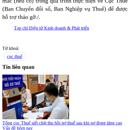
mắc (nếu có) trong quá trình thực hiện về Cục Thuế
(Ban Chuyển đổi số, Ban Nghiệp vụ Thuế) để được
hỗ trợ tháo gỡ./.
Tạp chí Điện tử Kinh doanh & Phát triển
Từ khoá:
cục thuế
Tin liên quan
Tổng cục Thuế siết chặt thu hồi nợ thuế sau khi nợ đọng tăng cao
Vấn đề hôm nay