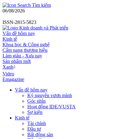
Tìm kiếm
06/08/2026
ISSN-2815-5823
Vấn đề hôm nay
Kinh tế
Khoa học & Công nghệ
Cẩm nang thương hiệu
Làm giàu - Xưa nay
Sản phẩm mới
+
Xanh
Video
Emagazine
Vấn đề hôm nay
Kỷ nguyên vươn mình
Góc nhìn
Hoạt động IDE/VUSTA
Sự kiện
Kinh tế
Tài chính
Đầu tư
Bất động sản