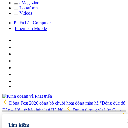
e
Magazine
Long
f
orm
Video
s
Phiên bản Computer
Phiên bản Mobile
Đông Fest 2026 công bố chuỗi hoạt động mùa hè “Đông đúc đủ
Đầy – Hội hè háo hức” tại Hà Nội
Dự án đường sắt Lào Cai -
Hà Nội - Hải Phòng được đề xuất tăng vốn thêm 86.100 tỷ đồng
ITE HCMC 2026 mở rộng cơ hội kết nối quốc tế cho doanh nghiệp
Tìm kiếm