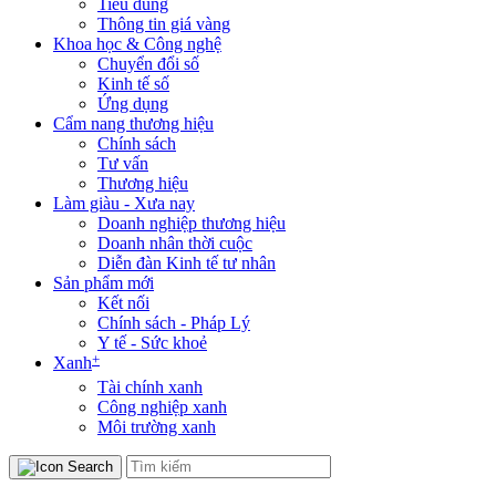
Tiêu dùng
Thông tin giá vàng
Khoa học & Công nghệ
Chuyển đổi số
Kinh tế số
Ứng dụng
Cẩm nang thương hiệu
Chính sách
Tư vấn
Thương hiệu
Làm giàu - Xưa nay
Doanh nghiệp thương hiệu
Doanh nhân thời cuộc
Diễn đàn Kinh tế tư nhân
Sản phẩm mới
Kết nối
Chính sách - Pháp Lý
Y tế - Sức khoẻ
+
Xanh
Tài chính xanh
Công nghiệp xanh
Môi trường xanh