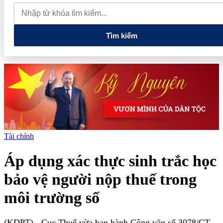
du lịch
Thủ tướng: Xây dựng một không gian mạng an toàn, tin
cậy và nhân văn
Giá vàng hôm nay 6/8: Trong nước và thế giới
cùng tăng
Tìm kiếm
Tài chính
Áp dụng xác thực sinh trắc học
bảo vệ người nộp thuế trong
môi trường số
(KDPT)
- Cục Thuế vừa ban hành Công văn số 3078/CT-