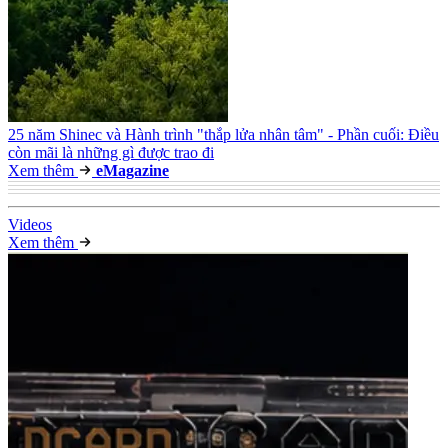
25 năm Shinec và Hành trình "thắp lửa nhân tâm" - Phần cuối: Điều
còn mãi là những gì được trao đi
Xem thêm
e
Magazine
Video
s
Xem thêm