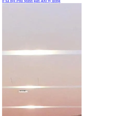
ở xã hội Phú Minh gần 400 tỷ đồng