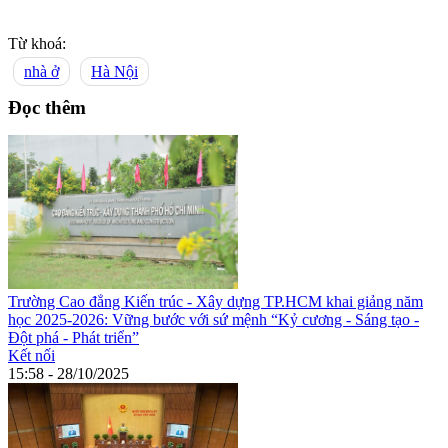
Từ khoá:
nhà ở
Hà Nội
Đọc thêm
Trường Cao đẳng Kiến trúc - Xây dựng TP.HCM khai giảng năm
học 2025-2026: Vững bước với sứ mệnh “Kỷ cương - Sáng tạo -
Đột phá - Phát triển”
Kết nối
15:58 - 28/10/2025