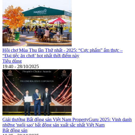
Hội chợ Mùa Thu lần Thứ nhất - 2025: “Cực phẩm” ẩm thực –
“Đại tiệc ăn chơi’ hot nhất thời điểm này
Tiêu dùng
19:40 - 28/10/2025
Giải thưởng Bất động sản Việt Nam PropertyGuru 2025: Vinh danh
những 'ngôi sao' bất động sản xuất sắc nhất Việt Nam
Bất động sản