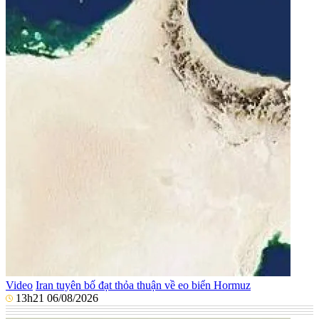
Video
Iran tuyên bố đạt thỏa thuận về eo biển Hormuz
13h21 06/08/2026