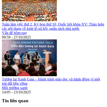
Tuần làm việc thứ 2, Kỳ họp thứ 10, Quốc hội khóa XV: Thảo luận
các nội dung về kinh tế-xã hội, ngân sách nhà nước
Vấn đề hôm nay
09:59 - 27/10/2025
Tương lai Xanh Gaia – Hành trình giáo dục và hành động vì một
trái đất bền vững
Môi trường xanh
14:05 - 23/10/2025
Tin liên quan