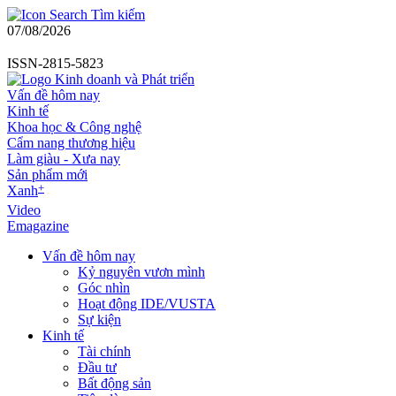
Tìm kiếm
07/08/2026
ISSN-2815-5823
Vấn đề hôm nay
Kinh tế
Khoa học & Công nghệ
Cẩm nang thương hiệu
Làm giàu - Xưa nay
Sản phẩm mới
+
Xanh
Video
Emagazine
Vấn đề hôm nay
Kỷ nguyên vươn mình
Góc nhìn
Hoạt động IDE/VUSTA
Sự kiện
Kinh tế
Tài chính
Đầu tư
Bất động sản