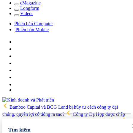
e
Magazine
Long
f
orm
Video
s
Phiên bản Computer
Phiên bản Mobile
Bamboo Capital và BCG Land bị hủy tư cách công ty đại
chúng, quyền lợi cổ đông ra sao?
Công ty Dạ Hợp được chấp
thuận làm dự án Khu Nhà ở xã hội Phú Minh gần 400 tỷ đồng
Gia đình Chủ tịch DIC Corp tiếp tục bị bán giải chấp hơn 8 triệu cổ
Tìm kiếm