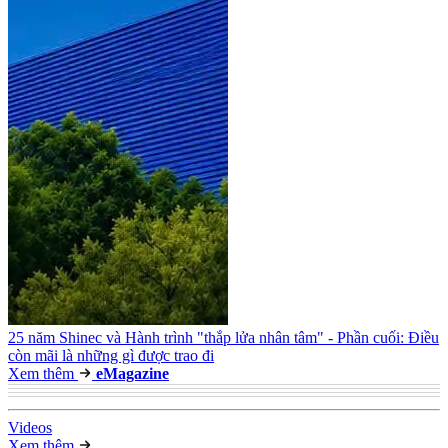
25 năm Shinec và Hành trình "thắp lửa nhân tâm" - Phần cuối: Điều
còn mãi là những gì được trao đi
Xem thêm
e
Magazine
Video
s
Xem thêm