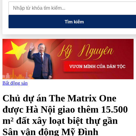
phiếu, doanh nghiệp mới hoàn thành khoảng 1/4 kế hoạch năm
Giá vàng sáng nay (7/8): Vàng SJC quay đầu giảm sâu
Thiết lập
các cơ chế, chính sách đặc thù để thúc đẩy phát triển khu kinh tế đặc
biệt
Tìm kiếm
Bất động sản
Chủ dự án The Matrix One
được Hà Nội giao thêm 15.500
m² đất xây loạt biệt thự gần
Sân vận động Mỹ Đình