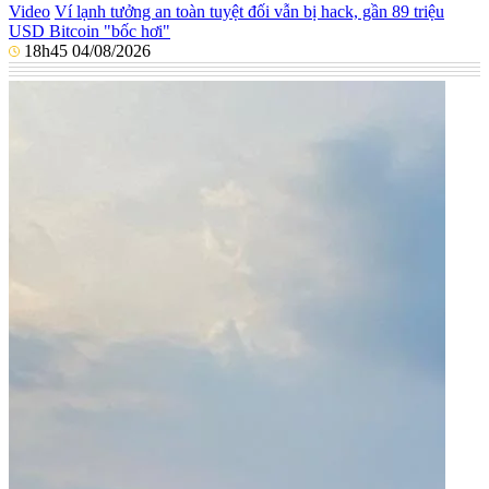
Video
Ví lạnh tưởng an toàn tuyệt đối vẫn bị hack, gần 89 triệu
USD Bitcoin "bốc hơi"
18h45 04/08/2026