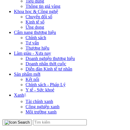
Tiêu dùng
Thông tin giá vàng
Khoa học & Công nghệ
Chuyển đổi số
Kinh tế số
Ứng dụng
Cẩm nang thương hiệu
Chính sách
Tư vấn
Thương hiệu
Làm giàu - Xưa nay
Doanh nghiệp thương hiệu
Doanh nhân thời cuộc
Diễn đàn Kinh tế tư nhân
Sản phẩm mới
Kết nối
Chính sách - Pháp Lý
Y tế - Sức khoẻ
+
Xanh
Tài chính xanh
Công nghiệp xanh
Môi trường xanh