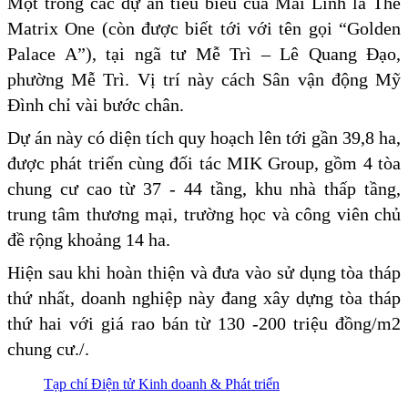
Một trong các dự án tiêu biểu của Mai Linh là The
Matrix One (còn được biết tới với tên gọi “Golden
Palace A”), tại ngã tư Mễ Trì – Lê Quang Đạo,
phường Mễ Trì. Vị trí này cách Sân vận động Mỹ
Đình chỉ vài bước chân.
Dự án này có diện tích quy hoạch lên tới gần 39,8 ha,
được phát triển cùng đối tác MIK Group, gồm 4 tòa
chung cư cao từ 37 - 44 tầng, khu nhà thấp tầng,
trung tâm thương mại, trường học và công viên chủ
đề rộng khoảng 14 ha.
Hiện sau khi hoàn thiện và đưa vào sử dụng tòa tháp
thứ nhất, doanh nghiệp này đang xây dựng tòa tháp
thứ hai với giá rao bán từ 130 -200 triệu đồng/m2
chung cư./.
Tạp chí Điện tử Kinh doanh & Phát triển