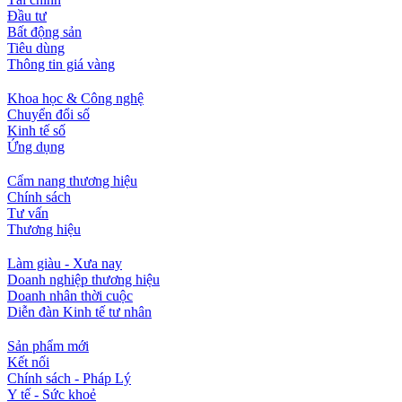
Đầu tư
Bất động sản
Tiêu dùng
Thông tin giá vàng
Khoa học & Công nghệ
Chuyển đổi số
Kinh tế số
Ứng dụng
Cẩm nang thương hiệu
Chính sách
Tư vấn
Thương hiệu
Làm giàu - Xưa nay
Doanh nghiệp thương hiệu
Doanh nhân thời cuộc
Diễn đàn Kinh tế tư nhân
Sản phẩm mới
Kết nối
Chính sách - Pháp Lý
Y tế - Sức khoẻ