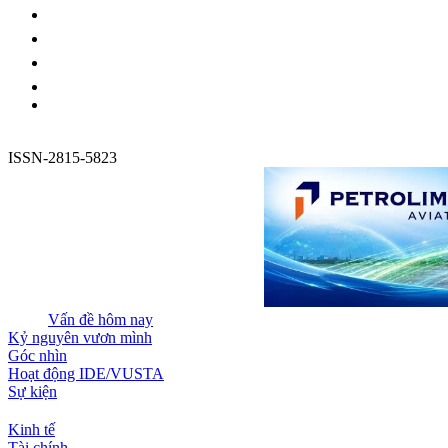
ISSN-2815-5823
Vấn đề hôm nay
Kỷ nguyên vươn mình
Góc nhìn
Hoạt động IDE/VUSTA
Sự kiện
Kinh tế
Tài chính