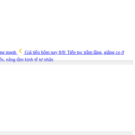
tăng mạnh
Giá tiêu hôm nay 8/8: Tiếp tục trầm lắng, giằng co ở
iển, nâng tầm kinh tế tư nhân