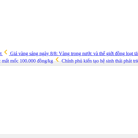
ệt
Giá vàng sáng ngày 8/8: Vàng trong nước và thế giới đồng loạt 
ốc mất mốc 100.000 đồng/kg
Chính phủ kiến tạo hệ sinh thái phát tr