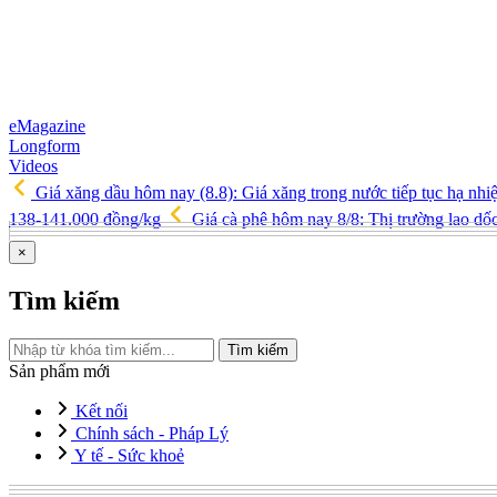
eMagazine
Longform
Videos
Giá xăng dầu hôm nay (8.8): Giá xăng trong nước tiếp tục hạ nhi
138-141.000 đồng/kg
Giá cà phê hôm nay 8/8: Thị trường lao d
×
Tìm kiếm
Tìm kiếm
Sản phẩm mới
Kết nối
Chính sách - Pháp Lý
Y tế - Sức khoẻ