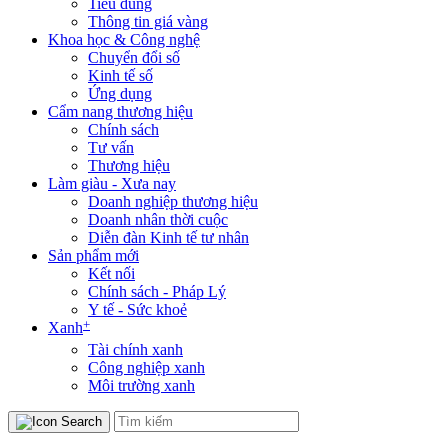
Tiêu dùng
Thông tin giá vàng
Khoa học & Công nghệ
Chuyển đổi số
Kinh tế số
Ứng dụng
Cẩm nang thương hiệu
Chính sách
Tư vấn
Thương hiệu
Làm giàu - Xưa nay
Doanh nghiệp thương hiệu
Doanh nhân thời cuộc
Diễn đàn Kinh tế tư nhân
Sản phẩm mới
Kết nối
Chính sách - Pháp Lý
Y tế - Sức khoẻ
+
Xanh
Tài chính xanh
Công nghiệp xanh
Môi trường xanh