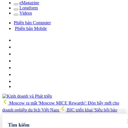
e
Magazine
Long
f
orm
Video
s
Phiên bản Computer
Phiên bản Mobile
Moscow ra mắt 'Moscow MICE Rewards': Đòn bẩy mới cho
doanh nghiệp du lịch Việt Nam
BIC triển khai 'Siêu hội bảo
hiểm 8.8', ưu đãi lớn trên nhiều dòng bảo hiểm
Tổng kim ngạch
xuất nhập khẩu tháng 7/2026 tăng 33% so với cùng kỳ năm trước
Tìm kiếm