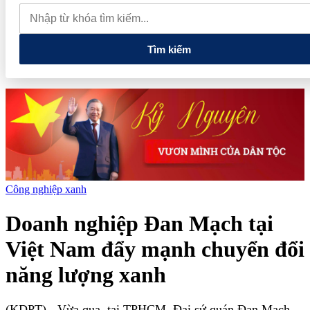
Việt Nam tuyển chọn đại diện dự cuộc thi Sommelier vang Ý
cấp châu Á 2027
FTSE công bố danh mục nâng hạng: Cổ phiếu
nào sẽ là "thỏi nam châm" hút vốn ngoại sau ngày 21/8?
Tìm kiếm
Công nghiệp xanh
Doanh nghiệp Đan Mạch tại
Việt Nam đẩy mạnh chuyển đổi
năng lượng xanh
(KDPT)
- Vừa qua, tại TPHCM, Đại sứ quán Đan Mạch