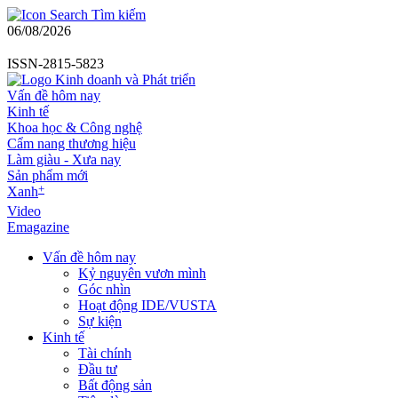
Tìm kiếm
06/08/2026
ISSN-2815-5823
Vấn đề hôm nay
Kinh tế
Khoa học & Công nghệ
Cẩm nang thương hiệu
Làm giàu - Xưa nay
Sản phẩm mới
+
Xanh
Video
Emagazine
Vấn đề hôm nay
Kỷ nguyên vươn mình
Góc nhìn
Hoạt động IDE/VUSTA
Sự kiện
Kinh tế
Tài chính
Đầu tư
Bất động sản