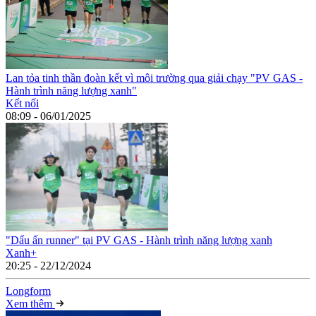
Lan tỏa tinh thần đoàn kết vì môi trường qua giải chạy "PV GAS -
Hành trình năng lượng xanh"
Kết nối
08:09 - 06/01/2025
"Dấu ấn runner" tại PV GAS - Hành trình năng lượng xanh
Xanh+
20:25 - 22/12/2024
Long
f
orm
Xem thêm