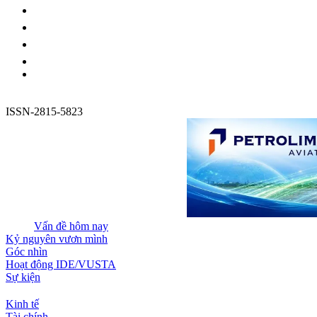
ISSN-2815-5823
Vấn đề hôm nay
Kỷ nguyên vươn mình
Góc nhìn
Hoạt động IDE/VUSTA
Sự kiện
Kinh tế
Tài chính