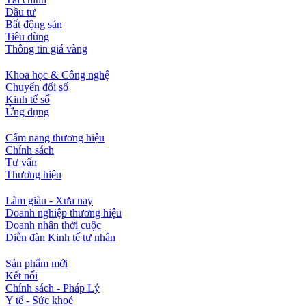
Đầu tư
Bất động sản
Tiêu dùng
Thông tin giá vàng
Khoa học & Công nghệ
Chuyển đổi số
Kinh tế số
Ứng dụng
Cẩm nang thương hiệu
Chính sách
Tư vấn
Thương hiệu
Làm giàu - Xưa nay
Doanh nghiệp thương hiệu
Doanh nhân thời cuộc
Diễn đàn Kinh tế tư nhân
Sản phẩm mới
Kết nối
Chính sách - Pháp Lý
Y tế - Sức khoẻ