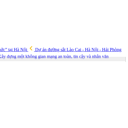
hức” tại Hà Nội
Dự án đường sắt Lào Cai - Hà Nội - Hải Phòng
ây dựng một không gian mạng an toàn, tin cậy và nhân văn