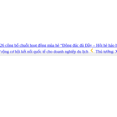
26 công bố chuỗi hoạt động mùa hè “Đông đúc đủ Đầy – Hội hè háo 
g cơ hội kết nối quốc tế cho doanh nghiệp du lịch
Thủ tướng: X