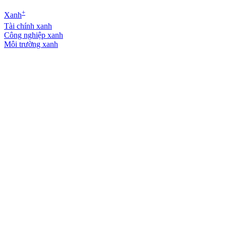
+
Xanh
Tài chính xanh
Công nghiệp xanh
Môi trường xanh