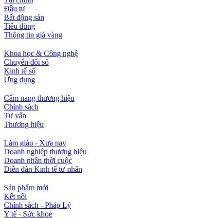
Đầu tư
Bất động sản
Tiêu dùng
Thông tin giá vàng
Khoa học & Công nghệ
Chuyển đổi số
Kinh tế số
Ứng dụng
Cẩm nang thương hiệu
Chính sách
Tư vấn
Thương hiệu
Làm giàu - Xưa nay
Doanh nghiệp thương hiệu
Doanh nhân thời cuộc
Diễn đàn Kinh tế tư nhân
Sản phẩm mới
Kết nối
Chính sách - Pháp Lý
Y tế - Sức khoẻ