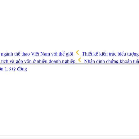
ngành thể thao Việt Nam với thế giới
Thiết kế kiến trúc biểu tượ
 tịch và góp vốn ở nhiều doanh nghiệp
Nhận định chứng khoán tuần
n 1,3 tỷ đồng