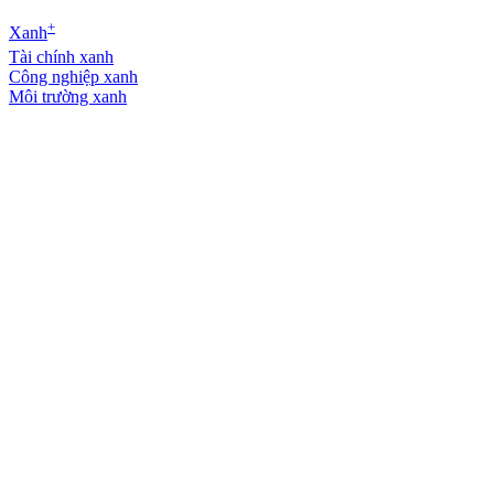
+
Xanh
Tài chính xanh
Công nghiệp xanh
Môi trường xanh