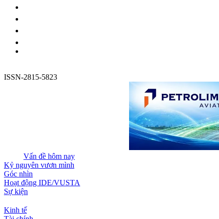
ISSN-2815-5823
Vấn đề hôm nay
Kỷ nguyên vươn mình
Góc nhìn
Hoạt động IDE/VUSTA
Sự kiện
Kinh tế
Tài chính