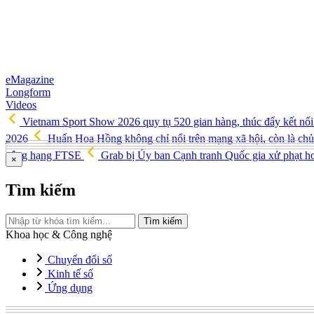
eMagazine
Longform
Videos
Vietnam Sport Show 2026 quy tụ 520 gian hàng, thúc đẩy kết nối 
2026
Huấn Hoa Hồng không chỉ nổi trên mạng xã hội, còn là chủ
nâng hạng FTSE
Grab bị Ủy ban Cạnh tranh Quốc gia xử phạt hơ
×
Tìm kiếm
Tìm kiếm
Khoa học & Công nghệ
Chuyển đổi số
Kinh tế số
Ứng dụng