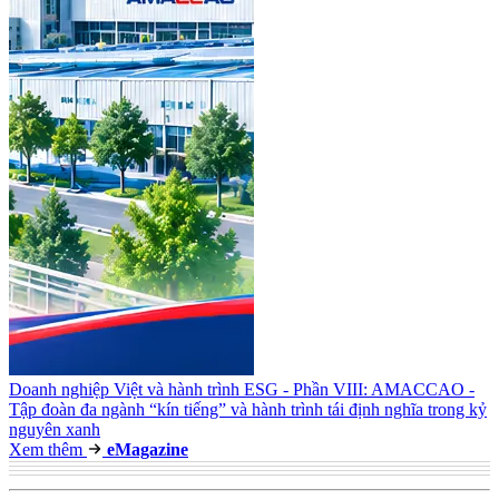
Doanh nghiệp Việt và hành trình ESG - Phần VIII: AMACCAO -
Tập đoàn đa ngành “kín tiếng” và hành trình tái định nghĩa trong kỷ
nguyên xanh
Xem thêm
e
Magazine