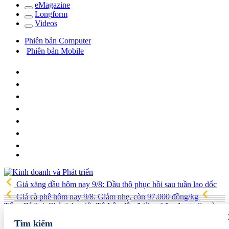
e
Magazine
Long
f
orm
Video
s
Phiên bản Computer
Phiên bản Mobile
Giá xăng dầu hôm nay 9/8: Dầu thô phục hồi sau tuần lao dốc
Giá cà phê hôm nay 9/8: Giảm nhẹ, còn 97.000 đồng/kg
Tổng Bí thư, Chủ tịch nước Tô Lâm lên đường thăm Australia và
New Zealand
Quốc hội tiếp tục thảo luận về hai dự án luật liên
Tìm kiếm