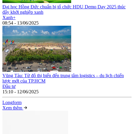
Đại học Hồng Đức chuẩn bị tổ chức HDU Demo Day 2025 thúc
đẩy khởi nghiệp xanh
Xanh+
08:54 - 13/06/2025
Vũng Tàu: Từ đô thị biển đến trung tâm logistics – du lịch chiến
lược mới của TP.HCM
Đầu tư
15:10 - 12/06/2025
Long
f
orm
Xem thêm