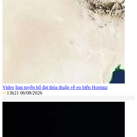
Video
Iran tuyên bố đạt thỏa thuận về eo biển Hormuz
13h21 06/08/2026