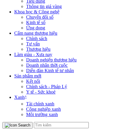
Tiêu dùng
Thông tin giá vàng
Khoa học & Công nghệ
Chuyển đổi số
Kinh tế số
Ứng dụng
Cẩm nang thương hiệu
Chính sách
Tư vấn
Thương hiệu
Làm giàu - Xưa nay
Doanh nghiệp thương hiệu
Doanh nhân thời cuộc
Diễn đàn Kinh tế tư nhân
Sản phẩm mới
Kết nối
Chính sách - Pháp Lý
Y tế - Sức khoẻ
+
Xanh
Tài chính xanh
Công nghiệp xanh
Môi trường xanh