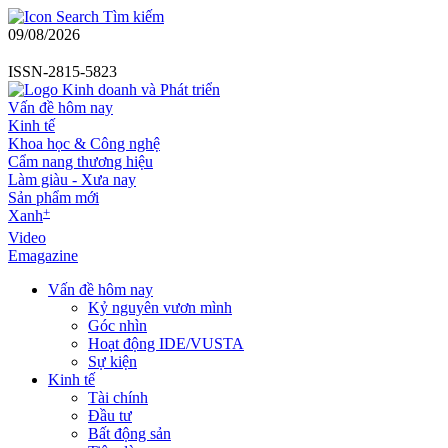
Tìm kiếm
09/08/2026
ISSN-2815-5823
Vấn đề hôm nay
Kinh tế
Khoa học & Công nghệ
Cẩm nang thương hiệu
Làm giàu - Xưa nay
Sản phẩm mới
+
Xanh
Video
Emagazine
Vấn đề hôm nay
Kỷ nguyên vươn mình
Góc nhìn
Hoạt động IDE/VUSTA
Sự kiện
Kinh tế
Tài chính
Đầu tư
Bất động sản