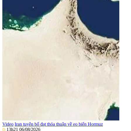
Video
Iran tuyên bố đạt thỏa thuận về eo biển Hormuz
13h21 06/08/2026