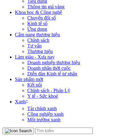
Tiêu dùng
Thông tin giá vàng
Khoa học & Công nghệ
Chuyển đổi số
Kinh tế số
Ứng dụng
Cẩm nang thương hiệu
Chính sách
Tư vấn
Thương hiệu
Làm giàu - Xưa nay
Doanh nghiệp thương hiệu
Doanh nhân thời cuộc
Diễn đàn Kinh tế tư nhân
Sản phẩm mới
Kết nối
Chính sách - Pháp Lý
Y tế - Sức khoẻ
+
Xanh
Tài chính xanh
Công nghiệp xanh
Môi trường xanh