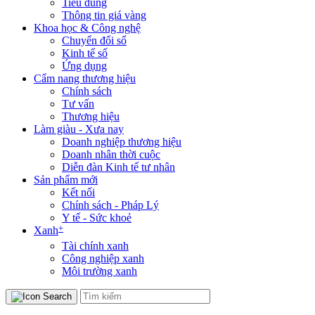
Tiêu dùng
Thông tin giá vàng
Khoa học & Công nghệ
Chuyển đổi số
Kinh tế số
Ứng dụng
Cẩm nang thương hiệu
Chính sách
Tư vấn
Thương hiệu
Làm giàu - Xưa nay
Doanh nghiệp thương hiệu
Doanh nhân thời cuộc
Diễn đàn Kinh tế tư nhân
Sản phẩm mới
Kết nối
Chính sách - Pháp Lý
Y tế - Sức khoẻ
+
Xanh
Tài chính xanh
Công nghiệp xanh
Môi trường xanh