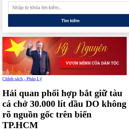
chỉ các cửa hàng rau củ quả sạch tại Hà Nội
AI từ công cụ hỗ
trợ đến nâng cao năng lực vận hành và quản trị rủi ro của doanh
nghiệp
Tìm kiếm
Chính sách - Pháp Lý
Hải quan phối hợp bắt giữ tàu
cá chở 30.000 lít dầu DO không
rõ nguồn gốc trên biển
TP.HCM