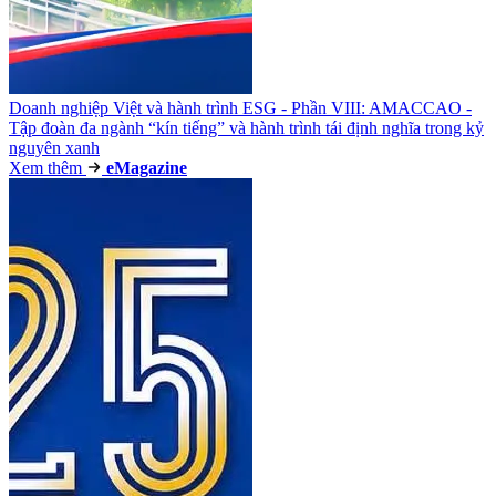
Doanh nghiệp Việt và hành trình ESG - Phần VIII: AMACCAO -
Tập đoàn đa ngành “kín tiếng” và hành trình tái định nghĩa trong kỷ
nguyên xanh
Xem thêm
e
Magazine