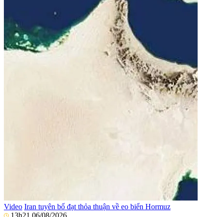
Video
Iran tuyên bố đạt thỏa thuận về eo biển Hormuz
13h21 06/08/2026