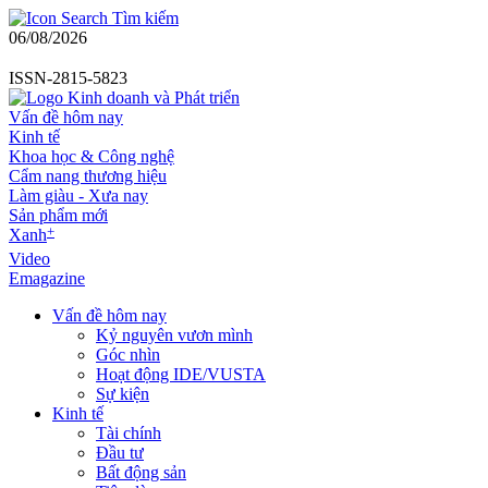
Tìm kiếm
06/08/2026
ISSN-2815-5823
Vấn đề hôm nay
Kinh tế
Khoa học & Công nghệ
Cẩm nang thương hiệu
Làm giàu - Xưa nay
Sản phẩm mới
+
Xanh
Video
Emagazine
Vấn đề hôm nay
Kỷ nguyên vươn mình
Góc nhìn
Hoạt động IDE/VUSTA
Sự kiện
Kinh tế
Tài chính
Đầu tư
Bất động sản