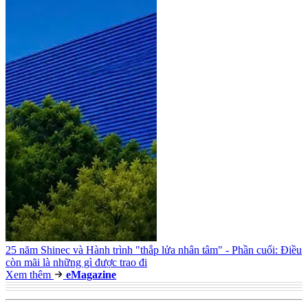
25 năm Shinec và Hành trình "thắp lửa nhân tâm" - Phần cuối: Điều
còn mãi là những gì được trao đi
Xem thêm
e
Magazine