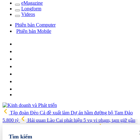
e
Magazine
Long
f
orm
Video
s
Phiên bản Computer
Phiên bản Mobile
Tập đoàn Đèo Cả đề xuất làm Dự án hầm đường bộ Tam Đảo
5.800 tỷ
Hải quan Lào Cai phát hiện 5 vụ vi phạm, tạm giữ gần
700 kg thực phẩm và nhiều điện thoại nhập lậu
Lan tỏa văn hóa
kinh doanh, tìm kiếm doanh nghiệp tiêu biểu trên toàn quốc
Địa
Tìm kiếm